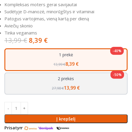
Kompleksas moters gerai savijautai
Sudėtyje D-manozė, minorūgštys ir vitaminai
Patogus vartojimas, vieną kartą per dieną
Aviečių skonio
Tinka veganams
13,99
€
8,39
€
-40%
1 prekė
8,39 €
13,99 €
-50%
2 prekės
13,99 €
27,98 €
Į krepšelį
Prisatymo