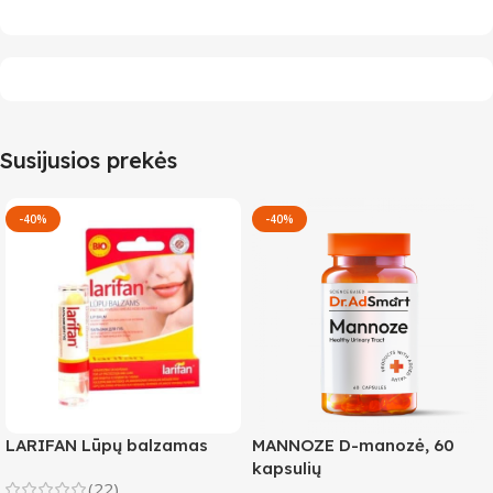
Susijusios prekės
-40%
-40%
LARIFAN Lūpų balzamas
MANNOZE D-manozė, 60
kapsulių
(22)