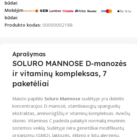
būdai:
Mokėjimo
būdai:
Produkto kodas:
00000002188
Aprašymas
SOLURO MANNOSE D-manozės
ir vitaminų kompleksas, 7
paketėliai
Maisto papildo
Soluro Mannose
sudėtyje yra didelės
koncentracijos D-manozė, stambiauogių spanguolių
ekstraktas, aminorūgščių ir vitaminų kompleksas. Aviečių
skonio. Vitaminas C padeda palaikyti normalią imuninės
sistemos veiklą. Sudėtyje nėra genetiškai modifikuotų
organizmų (GMO), laktozės, glitimo ir kitų alergenų.