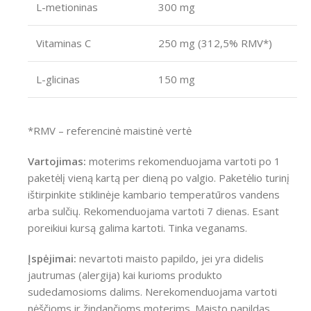
L-metioninas
300 mg
Vitaminas C
250 mg (312,5% RMV*)
L-glicinas
150 mg
*RMV – referencinė maistinė vertė
Vartojimas:
moterims rekomenduojama vartoti po 1
paketėlį vieną kartą per dieną po valgio. Paketėlio turinį
ištirpinkite stiklinėje kambario temperatūros vandens
arba sulčių. Rekomenduojama vartoti 7 dienas. Esant
poreikiui kursą galima kartoti. Tinka veganams.
Įspėjimai:
nevartoti maisto papildo, jei yra didelis
jautrumas (alergija) kai kurioms produkto
sudedamosioms dalims. Nerekomenduojama vartoti
nėščioms ir žindančioms moterims. Maisto papildas