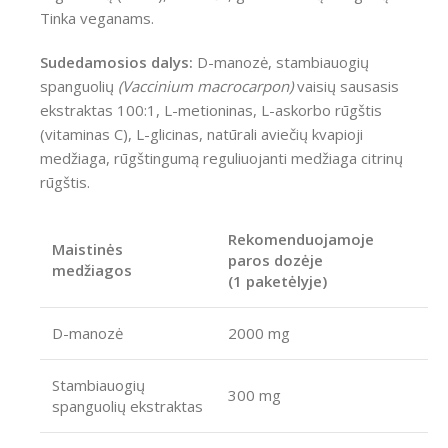
Tinka veganams.
Sudedamosios dalys:
D-manozė, stambiauogių
spanguolių
(Vaccinium macrocarpon)
vaisių sausasis
ekstraktas 100:1, L-metioninas, L-askorbo rūgštis
(vitaminas C), L-glicinas, natūrali aviečių kvapioji
medžiaga, rūgštingumą reguliuojanti medžiaga citrinų
rūgštis.
Rekomenduojamoje
Maistinės
paros dozėje
medžiagos
(1 paketėlyje)
D-manozė
2000 mg
Stambiauogių
300 mg
spanguolių ekstraktas