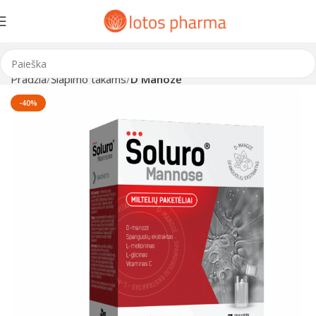
Pradžia
Šlapimo takams
D Manozė
-40%