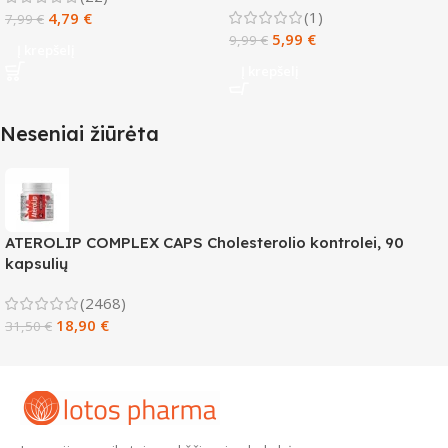
(1)
4,79
€
7,99
€
5,99
€
9,99
€
Į krepšelį
Į krepšelį
Neseniai žiūrėta
ATEROLIP COMPLEX CAPS Cholesterolio kontrolei, 90
kapsulių
(2468)
18,90
€
31,50
€