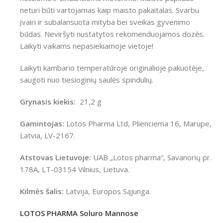
neturi būti vartojamas kaip maisto pakaitalas. Svarbu
įvairi ir subalansuota mityba bei sveikas gyvenimo
būdas. Neviršyti nustatytos rekomenduojamos dozės.
Laikyti vaikams nepasiekiamoje vietoje!
Laikyti kambario temperatūroje originalioje pakuotėje,
saugoti nuo tiesioginių saulės spindulių.
Grynasis kiekis:
21,2 g
Gamintojas:
Lotos Pharma Ltd, Plienciema 16, Marupe,
Latvia, LV-2167.
Atstovas Lietuvoje:
UAB „Lotos pharma“, Savanorių pr.
178A, LT-03154 Vilnius, Lietuva.
Kilmės šalis:
Latvija, Europos Sąjunga.
LOTOS PHARMA Soluro Mannose