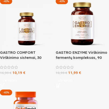
-40%
-40%
GASTRO COMFORT
GASTRO ENZYME Virškinimo
Virškinimo sistemai, 30
fermentų kompleksas, 90
kapsulių
kapsulių
10,19
€
11,99
€
16,99
€
19,99
€
Į krepšelį
Į krepšelį
-40%