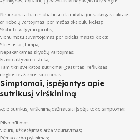
Aplinkybės, dėl kurių jų dažniausiai nepavyksta išvengti:
Netinkama arba nesubalansuota mityba (nesaikingas cukraus
ar riebalų vartojimas, per mažas skaidulų kiekis);
Skuboto valgymo įprotis;
Vienu metu suvartojamas per didelis maisto kiekis;
Stresas ar įtampa;
Nepakankamas skysčių vartojimas;
Fizinio aktyvumo stoka;
Tam tikri sveikatos sutrikimai (gastritas, refliuksas,
dirgliosios žarnos sindromas).
Simptomai, įspėjantys apie
sutrikusį virškinimą
Apie sutrikusį virškinimą dažniausiai įspėja tokie simptomai:
Pilvo pūtimas;
Vidurių užkietėjimas arba viduriavimas;
Rėmuo arba pykinimas;