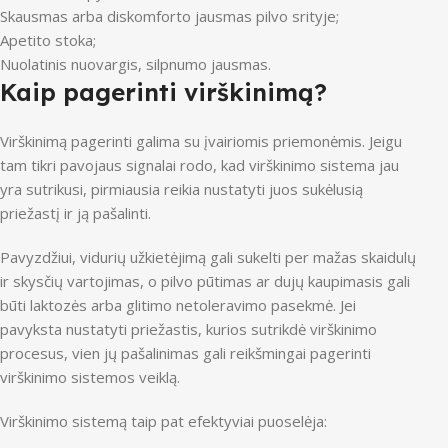
Skausmas arba diskomforto jausmas pilvo srityje;
Apetito stoka;
Nuolatinis nuovargis, silpnumo jausmas.
Kaip pagerinti virškinimą?
Virškinimą pagerinti galima su įvairiomis priemonėmis. Jeigu
tam tikri pavojaus signalai rodo, kad virškinimo sistema jau
yra sutrikusi, pirmiausia reikia nustatyti juos sukėlusią
priežastį ir ją pašalinti.
Pavyzdžiui, vidurių užkietėjimą gali sukelti per mažas skaidulų
ir skysčių vartojimas, o pilvo pūtimas ar dujų kaupimasis gali
būti laktozės arba glitimo netoleravimo pasekmė. Jei
pavyksta nustatyti priežastis, kurios sutrikdė virškinimo
procesus, vien jų pašalinimas gali reikšmingai pagerinti
virškinimo sistemos veiklą.
Virškinimo sistemą taip pat efektyviai puoselėja: