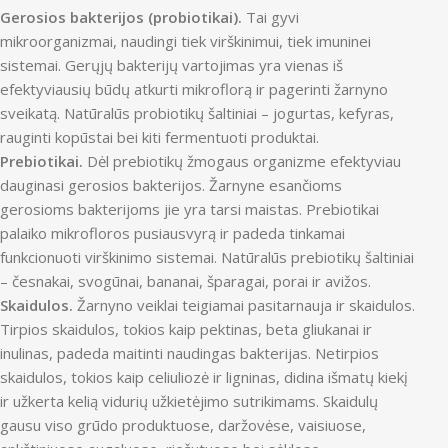
Gerosios bakterijos (probiotikai).
Tai gyvi
mikroorganizmai, naudingi tiek virškinimui, tiek imuninei
sistemai. Gerųjų bakterijų vartojimas yra vienas iš
efektyviausių būdų atkurti mikroflorą ir pagerinti žarnyno
sveikatą. Natūralūs probiotikų šaltiniai – jogurtas, kefyras,
rauginti kopūstai bei kiti fermentuoti produktai.
Prebiotikai.
Dėl prebiotikų žmogaus organizme efektyviau
dauginasi gerosios bakterijos. Žarnyne esančioms
gerosioms bakterijoms jie yra tarsi maistas. Prebiotikai
palaiko mikrofloros pusiausvyrą ir padeda tinkamai
funkcionuoti virškinimo sistemai. Natūralūs prebiotikų šaltiniai
– česnakai, svogūnai, bananai, šparagai, porai ir avižos.
Skaidulos.
Žarnyno veiklai teigiamai pasitarnauja ir skaidulos.
Tirpios skaidulos, tokios kaip pektinas, beta gliukanai ir
inulinas, padeda maitinti naudingas bakterijas. Netirpios
skaidulos, tokios kaip celiuliozė ir ligninas, didina išmatų kiekį
ir užkerta kelią vidurių užkietėjimo sutrikimams. Skaidulų
gausu viso grūdo produktuose, daržovėse, vaisiuose,