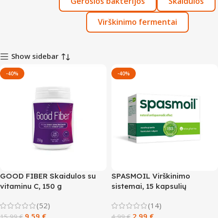
Gerosios bakterijos
Skaidulos
Virškinimo fermentai
Show sidebar
-40%
-40%
GOOD FIBER Skaidulos su
SPASMOIL Virškinimo
vitaminu C, 150 g
sistemai, 15 kapsulių
(52)
(14)
9,59
€
2,99
€
15,99
€
4,99
€