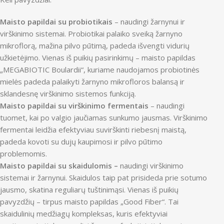
Maisto papildai su probiotikais
– naudingi žarnynui ir
virškinimo sistemai. Probiotikai palaiko sveiką žarnyno
mikroflorą, mažina pilvo pūtimą, padeda išvengti vidurių
užkietėjimo. Vienas iš puikių pasirinkimų – maisto papildas
„MEGABIOTIC Boulardii“, kuriame naudojamos probiotinės
mielės padeda palaikyti žarnyno mikrofloros balansą ir
sklandesnę virškinimo sistemos funkciją.
Maisto papildai su virškinimo fermentais
– naudingi
tuomet, kai po valgio jaučiamas sunkumo jausmas. Virškinimo
fermentai leidžia efektyviau suvirškinti riebesnį maistą,
padeda kovoti su dujų kaupimosi ir pilvo pūtimo
problemomis.
Maisto papildai su skaidulomis –
naudingi virškinimo
sistemai ir žarnynui. Skaidulos taip pat prisideda prie sotumo
jausmo, skatina reguliarų tuštinimąsi. Vienas iš puikių
pavyzdžių – tirpus maisto papildas „Good Fiber“. Tai
skaidulinių medžiagų kompleksas, kuris efektyviai