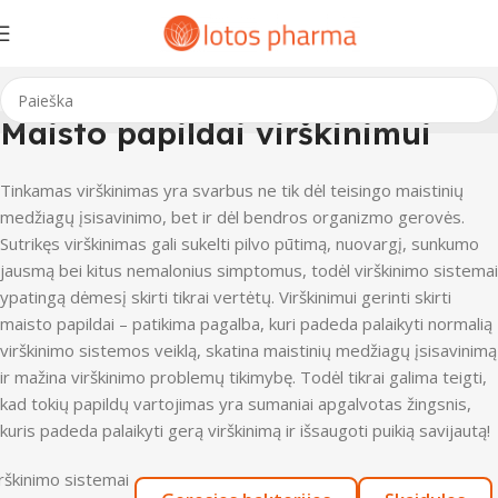
Maisto papildai virškinimui
Tinkamas virškinimas yra svarbus ne tik dėl teisingo maistinių
medžiagų įsisavinimo, bet ir dėl bendros organizmo gerovės.
Sutrikęs virškinimas gali sukelti pilvo pūtimą, nuovargį, sunkumo
jausmą bei kitus nemalonius simptomus, todėl virškinimo sistemai
ypatingą dėmesį skirti tikrai vertėtų. Virškinimui gerinti skirti
maisto papildai – patikima pagalba, kuri padeda palaikyti normalią
virškinimo sistemos veiklą, skatina maistinių medžiagų įsisavinimą
ir mažina virškinimo problemų tikimybę. Todėl tikrai galima teigti,
kad tokių papildų vartojimas yra sumaniai apgalvotas žingsnis,
kuris padeda palaikyti gerą virškinimą ir išsaugoti puikią savijautą!
irškinimo sistemai