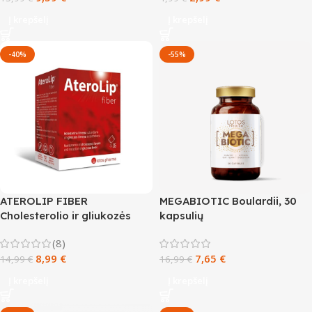
Į krepšelį
Į krepšelį
-40%
-55%
ATEROLIP FIBER
MEGABIOTIC Boulardii, 30
Cholesterolio ir gliukozės
kapsulių
kontrolei, 15 paketėlių
(8)
8,99
€
7,65
€
14,99
€
16,99
€
Į krepšelį
Į krepšelį