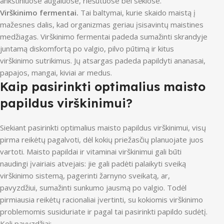
ankštiniuose augaluose, riešutuose bei sėklose.
Virškinimo fermentai.
Tai baltymai, kurie skaido maistą į
mažesnes dalis, kad organizmas geriau įsisavintų maistines
medžiagas. Virškinimo fermentai padeda sumažinti skrandyje
juntamą diskomfortą po valgio, pilvo pūtimą ir kitus
virškinimo sutrikimus. Jų atsargas padeda papildyti ananasai,
papajos, mangai, kiviai ar medus.
Kaip pasirinkti optimalius maisto
papildus virškinimui?
Siekiant pasirinkti optimalius maisto papildus virškinimui, visų
pirma reikėtų pagalvoti, dėl kokių priežasčių planuojate juos
vartoti. Maisto papildai ir vitaminai virškinimui gali būti
naudingi įvairiais atvejais: jie gali padėti palaikyti sveiką
virškinimo sistemą, pagerinti žarnyno sveikatą, ar,
pavyzdžiui, sumažinti sunkumo jausmą po valgio. Todėl
pirmiausia reikėtų racionaliai įvertinti, su kokiomis virškinimo
problemomis susiduriate ir pagal tai pasirinkti papildo sudėtį.
Keli pavyzdžiai: