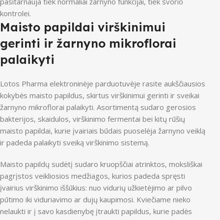
pasitarnauja tiek normaliai žarnyno funkcijai, tiek svorio
kontrolei.
Maisto papildai virškinimui
gerinti ir žarnyno mikroflorai
palaikyti
Lotos Pharma elektroninėje parduotuvėje rasite aukščiausios
kokybės maisto papildus, skirtus virškinimui gerinti ir sveikai
žarnyno mikroflorai palaikyti. Asortimentą sudaro gerosios
bakterijos, skaidulos, virškinimo fermentai bei kitų rūšių
maisto papildai, kurie įvairiais būdais puoselėja žarnyno veiklą
ir padeda palaikyti sveiką virškinimo sistemą.
Maisto papildų sudėtį sudaro kruopščiai atrinktos, moksliškai
pagrįstos veikliosios medžiagos, kurios padeda spręsti
įvairius virškinimo iššūkius: nuo vidurių užkietėjimo ar pilvo
pūtimo iki viduriavimo ar dujų kaupimosi. Kviečiame nieko
nelaukti ir į savo kasdienybę įtraukti papildus, kurie padės