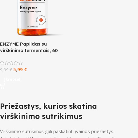
ENZYME Papildas su
virškinimo fermentais, 60
kapsulių
5,99
€
9,99
€
Į krepšelį
Priežastys, kurios skatina
virškinimo sutrikimus
Virškinimo sutrikimus gali paskatinti įvairios priežastys.