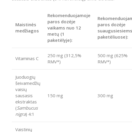
Rekomenduojamoje
Rekomenduoja
paros dozėje
Maistinės
paros dozėje
vaikams nuo 12
medžiagos
suaugusiesiems
metų (1
paketėliuose):
paketėlyje):
250 mg (312,5%
500 mg (625%
Vitaminas C
RMV*)
RMV*)
Juoduogių
šeivamedžių
vaisių
sausasis
150 mg
300 mg
ekstraktas
(
Sambucus
nigra
) 4:1
Vaistinių