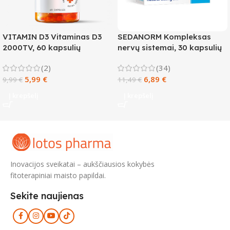
VITAMIN D3 Vitaminas D3
SEDANORM Kompleksas
2000TV, 60 kapsulių
nervų sistemai, 30 kapsulių
(2)
(34)
5,99
€
6,89
€
9,99
€
11,49
€
Į krepšelį
Į krepšelį
Inovacijos sveikatai – aukščiausios kokybės
fitoterapiniai maisto papildai.
Sekite naujienas