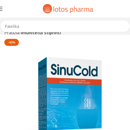
Pradžia
Imunitetui stiprinti
-40%