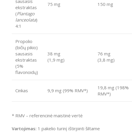
sausasis
75 mg
150 mg
ekstraktas
(
Plantago
lanceolata
)
4:1
Propolio
(bičių pikio)
sausasis
38 mg
76 mg
ekstraktas
(1,9 mg)
(3,8 mg)
(5%
flavonoidų)
19,8 mg (198%
Cinkas
9,9 mg (99% RMV*)
RMV*)
* RMV – referencinė maistinė vertė
Vartojimas:
1 pakelio turinį ištirpinti šiltame