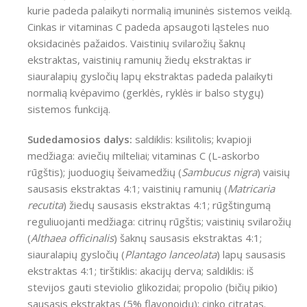
kurie padeda palaikyti normalią imuninės sistemos veiklą.
Cinkas ir vitaminas C padeda apsaugoti ląsteles nuo
oksidacinės pažaidos. Vaistinių svilarožių šaknų
ekstraktas, vaistinių ramunių žiedų ekstraktas ir
siauralapių gysločių lapų ekstraktas padeda palaikyti
normalią kvėpavimo (gerklės, ryklės ir balso stygų)
sistemos funkciją.
Sudedamosios dalys
:
saldiklis: ksilitolis; kvapioji
medžiaga: aviečių milteliai; vitaminas C (L-askorbo
rūgštis); juoduogių šeivamedžių (
Sambucus nigra
) vaisių
sausasis ekstraktas 4:1; vaistinių ramunių (
Matricaria
recutita
) žiedų sausasis ekstraktas 4:1; rūgštingumą
reguliuojanti medžiaga: citrinų rūgštis; vaistinių svilarožių
(
Althaea officinalis
) šaknų sausasis ekstraktas 4:1;
siauralapių gysločių (
Plantago lanceolata
) lapų sausasis
ekstraktas 4:1; tirštiklis: akacijų derva; saldiklis: iš
stevijos gauti steviolio glikozidai; propolio (bičių pikio)
sausasis ekstraktas (5% flavonoidų); cinko citratas.