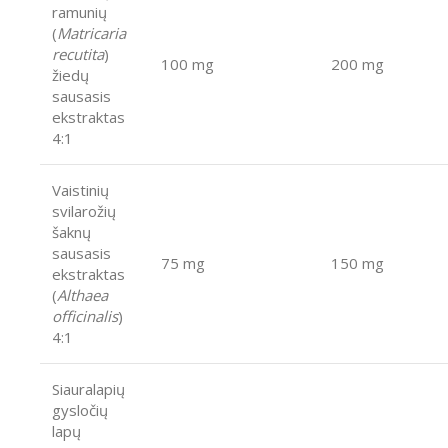
ramunių
(
Matricaria
recutita
)
100 mg
200 mg
žiedų
sausasis
ekstraktas
4:1
Vaistinių
svilarožių
šaknų
sausasis
75 mg
150 mg
ekstraktas
(
Althaea
officinalis
)
4:1
Siauralapių
gysločių
lapų