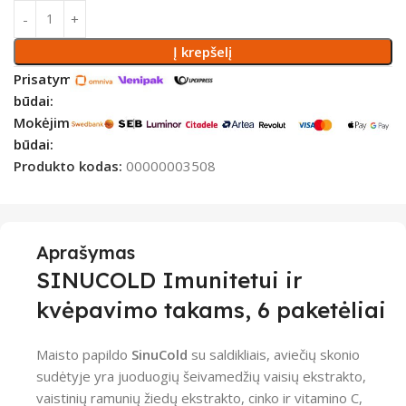
Į krepšelį
Prisatymo
būdai:
Mokėjimo
būdai:
Produkto kodas:
00000003508
Aprašymas
SINUCOLD Imunitetui ir
kvėpavimo takams, 6 paketėliai
Maisto papildo
SinuCold
su saldikliais, aviečių skonio
sudėtyje yra juoduogių šeivamedžių vaisių ekstrakto,
vaistinių ramunių žiedų ekstrakto, cinko ir vitamino C,