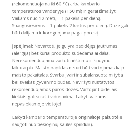
(rekomenduojama iki 60 °C) arba kambario
temperatūros vandenyje (150 ml) ir gerai išmaišyti.
Vaikams nuo 12 metų – 1 pakelis per dieną.
Suaugusiesiems – 1 pakelis 2 kartus per dieną. Dozė gali
būti dalijama ir koreguojama pagal poreikį.
Įspėjimai:
Nevartoti, jeigu yra padidėjęs jautrumas
(alergija) bet kuriai produkto sudedamajai daliai.
Nerekomenduojama vartoti nėštumo ir žindymo
laikotarpiu. Maisto papildas neturi būti vartojamas kaip
maisto pakaitalas. Svarbu įvairi ir subalansuota mityba
bei sveikas gyvenimo būdas. Neviršyti nustatytos
rekomenduojamos paros dozės. Vartojant dideliais
kiekiais gali sukelti viduriavimą. Laikyti vaikams
nepasiekiamoje vietoje!
Laikyti kambario temperatūroje originalioje pakuotėje,
saugoti nuo tiesioginių saulės spindulių.