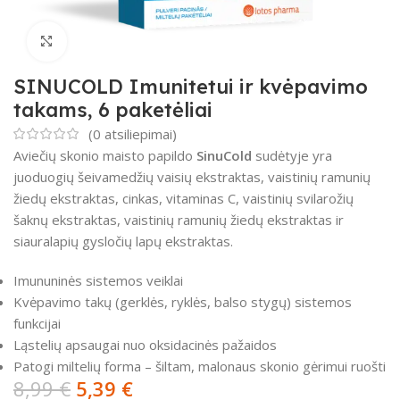
Padidinti
SINUCOLD Imunitetui ir kvėpavimo
takams, 6 paketėliai
(
0
atsiliepimai)
Aviečių skonio maisto papildo
SinuCold
sudėtyje yra
juoduogių šeivamedžių vaisių ekstraktas, vaistinių ramunių
žiedų ekstraktas, cinkas, vitaminas C, vaistinių svilarožių
šaknų ekstraktas, vaistinių ramunių žiedų ekstraktas ir
siauralapių gysločių lapų ekstraktas.
Imununinės sistemos veiklai
Kvėpavimo takų (gerklės, ryklės, balso stygų) sistemos
funkcijai
Ląstelių apsaugai nuo oksidacinės pažaidos
Patogi miltelių forma – šiltam, malonaus skonio gėrimui ruošti
8,99
€
5,39
€