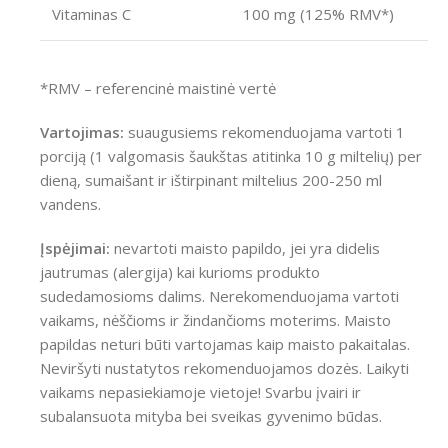
Vitaminas C
100 mg (125% RMV*)
*RMV – referencinė maistinė vertė
Vartojimas:
suaugusiems rekomenduojama vartoti 1
porciją (1 valgomasis šaukštas atitinka 10 g miltelių) per
dieną, sumaišant ir ištirpinant miltelius 200-250 ml
vandens.
Įspėjimai:
nevartoti maisto papildo, jei yra didelis
jautrumas (alergija) kai kurioms produkto
sudedamosioms dalims. Nerekomenduojama vartoti
vaikams, nėščioms ir žindančioms moterims. Maisto
papildas neturi būti vartojamas kaip maisto pakaitalas.
Neviršyti nustatytos rekomenduojamos dozės. Laikyti
vaikams nepasiekiamoje vietoje! Svarbu įvairi ir
subalansuota mityba bei sveikas gyvenimo būdas.