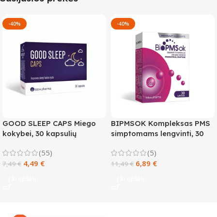
-40%
-40%
GOOD SLEEP CAPS Miego
BIPMSOK Kompleksas PMS
kokybei, 30 kapsulių
simptomams lengvinti, 30
kapsulių
(55)
(5)
4,49
€
6,89
€
7,49
€
11,49
€
Į krepšelį
Į krepšelį