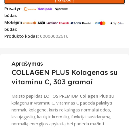
Prisatymo
būdai:
Mokėjimo
būdai:
Produkto kodas:
00000002616
Aprašymas
COLLAGEN PLUS Kolagenas su
vitaminu C, 303 gramai
Maisto papildas
LOTOS PREMIUM Collagen Plus
su
kolagenu ir vitaminu C. Vitaminas C padeda palaikyti
normalų kolageno, kuris reikalingas normaliai odos,
kraujagyslių, kaulų ir kremzlių, funkcijai susidarymą,
normalią energijos apykaitą bei padeda mažinti