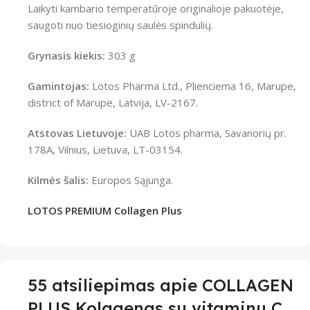
Laikyti kambario temperatūroje originalioje pakuotėje,
saugoti nuo tiesioginių saulės spindulių.
Grynasis kiekis
:
303 g
Gamintojas:
Lotos Pharma Ltd., Plienciema 16, Marupe,
district of Marupe, Latvija, LV-2167.
Atstovas Lietuvoje:
UAB Lotos pharma, Savanorių pr.
178A, Vilnius, Lietuva, LT-03154.
Kilmės šalis:
Europos Sąjunga.
LOTOS PREMIUM Collagen Plus
55 atsiliepimas apie
COLLAGEN
PLUS Kolagenas su vitaminu C,