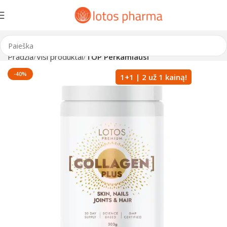
Pradžia
Visi produktai
TOP Perkamiausi
-40%
1+1 | 2 už 1 kainą!