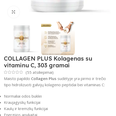
Padidinti
COLLAGEN PLUS Kolagenas su
vitaminu C, 303 gramai
(
55
atsiliepimai)
Maisto papildo
Collagen Plus
sudėtyje yra pirmo ir trečio
tipo hidrolizuoti galvijų kolageno peptidai bei vitaminas C:
Normaliai odos buklei
Kraujagyslių funkcijai
Kaulų ir kremzlių funkcijai
Energijos apykaitai