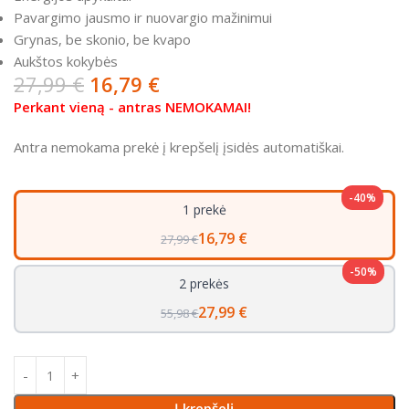
Pavargimo jausmo ir nuovargio mažinimui
Grynas, be skonio, be kvapo
Aukštos kokybės
27,99
€
16,79
€
Perkant vieną - antras NEMOKAMAI!
Antra nemokama prekė į krepšelį įsidės automatiškai.
-40%
1 prekė
16,79 €
27,99 €
-50%
2 prekės
27,99 €
55,98 €
Į krepšelį