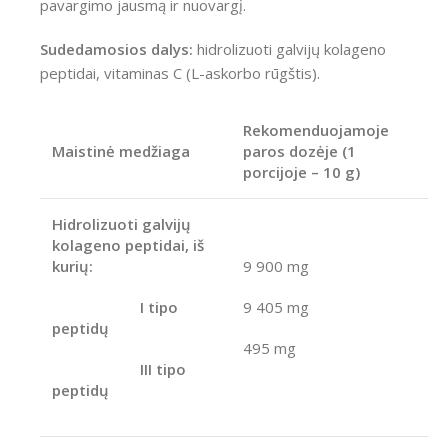
pavargimo jausmą ir nuovargį.
Sudedamosios dalys:
hidrolizuoti galvijų kolageno
peptidai, vitaminas C (L-askorbo rūgštis).
Rekomenduojamoje
Maistinė medžiaga
paros dozėje
(1
porcijoje – 10 g)
Hidrolizuoti galvijų
kolageno peptidai, iš
kurių:
9 900 mg
I tipo
9 405 mg
peptidų
495 mg
III tipo
peptidų