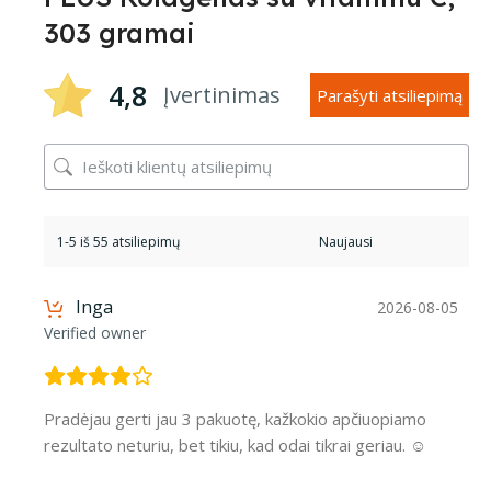
303 gramai
4,8
Įvertinimas
Parašyti atsiliepimą
1-5 iš 55 atsiliepimų
Inga
2026-08-05
Verified owner
Pradėjau gerti jau 3 pakuotę, kažkokio apčiuopiamo
rezultato neturiu, bet tikiu, kad odai tikrai geriau. ☺️