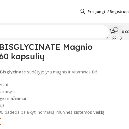
Prisijungti / Registruot
0,0
BISGLYCINATE Magnio
 60 kapsulių
Bisglycinate
sudėtyje yra magnis ir vitaminas B6.
klai
alaikyti
rgio mažinimui
jai
B6 padeda palaikyti normalią imuninės sistemos veiklą
€