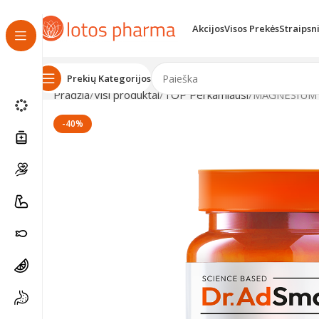
Akcijos
Visos Prekės
Straipsn
Prekių Kategorijos
Pradžia
Visi produktai
TOP Perkamiausi
MAGNESIUM BI
-40%