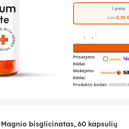
1 prekė
5,99 
9,99 €
Prisatymo
būdai:
Mokėjimo
būdai:
Produkto kodas:
0000000
gnio bisglicinatas, 60 kapsulių