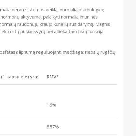
malią nervų sistemos veiklą, normalią psichologinę
i hormonų aktyvumą, palaikyti normalią imuninės
r normalų raudonųjų kraujo kūnelių susidarymą. Magnis
ektrolitų pusiausvyrą bei atlieka tam tikrą funkciją
-fosfatas); lipnumą reguliuojanti medžiaga: riebalų rūgščių
1 kapsulėje) yra:
RMV*
16%
857%