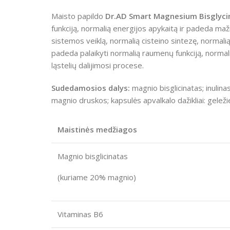
Maisto papildo
Dr.AD Smart Magnesium Bisglyci
funkciją, normalią energijos apykaitą ir padeda ma
sistemos veiklą, normalią cisteino sintezę, normal
padeda palaikyti normalią raumenų funkciją, normalią
ląstelių dalijimosi procese.
Sudedamosios dalys:
magnio bisglicinatas; inulina
magnio druskos; kapsulės apvalkalo dažikliai: geležie
Maistinės medžiagos
Magnio bisglicinatas
(kuriame 20% magnio)
Vitaminas B6