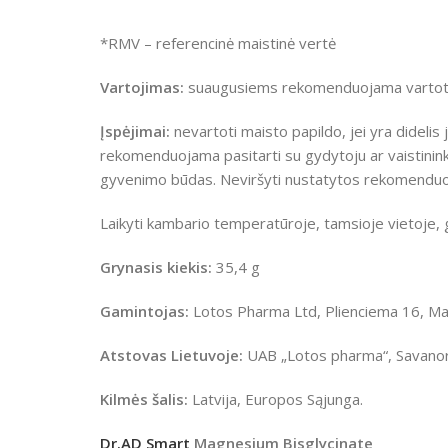
*RMV – referencinė maistinė vertė
Vartojimas:
suaugusiems rekomenduojama vartoti 
Įspėjimai:
nevartoti maisto papildo, jei yra didel
rekomenduojama pasitarti su gydytoju ar vaistininku
gyvenimo būdas. Neviršyti nustatytos rekomenduoj
Laikyti kambario temperatūroje, tamsioje vietoje, g
Grynasis kiekis:
35,4 g
Gamintojas:
Lotos Pharma Ltd, Plienciema 16, Ma
Atstovas Lietuvoje:
UAB „Lotos pharma“, Savanori
Kilmės šalis:
Latvija, Europos Sąjunga.
Dr.AD Smart
Magnesium Bisglycinate