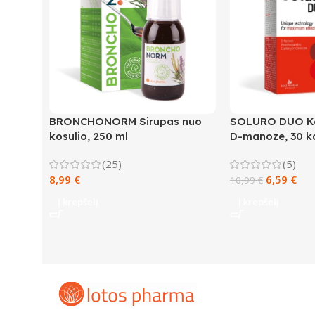
BRONCHONORM Sirupas nuo
SOLURO DUO Ko
kosulio, 250 ml
D-manoze, 30 k
(25)
(5)
8,99
€
6,59
€
10,99
€
Į krepšelį
Į krepšelį