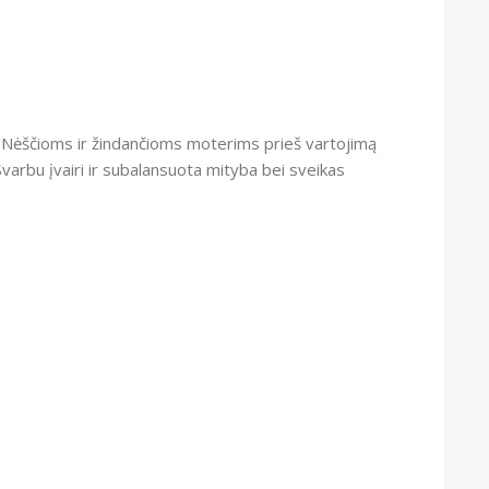
. Nėščioms ir žindančioms moterims prieš vartojimą
varbu įvairi ir subalansuota mityba bei sveikas