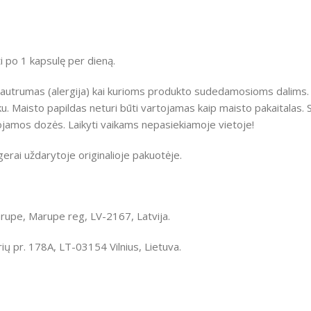
po 1 kapsulę per dieną.
is jautrumas (alergija) kai kurioms produkto sudedamosioms dalims
. Maisto papildas neturi būti vartojamas kaip maisto pakaitalas. S
amos dozės. Laikyti vaikams nepasiekiamoje vietoje!
erai uždarytoje originalioje pakuotėje.
rupe, Marupe reg, LV-2167, Latvija.
ų pr. 178A, LT-03154 Vilnius, Lietuva.