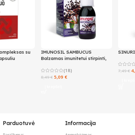
mpleksas su
IMUNOSIL SAMBUCUS
SINURIN
apsuliu
Balzamas imunitetui stirpinti,
100 ml
(18)
4
7,49
€
5,09
€
8,49
€
Į krepš
Į krepšelį
Parduotuvė
Informacija
Pasiūlymai
Apmokėjimas