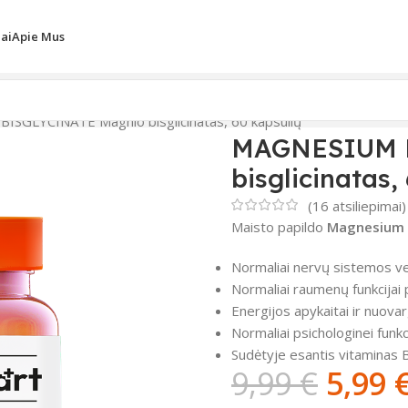
iai
Apie Mus
SGLYCINATE Magnio bisglicinatas, 60 kapsulių
MAGNESIUM 
bisglicinatas,
(
16
atsiliepimai)
Maisto papildo
Magnesium 
Normaliai nervų sistemos vei
Normaliai raumenų funkcijai p
Energijos apykaitai ir nuova
Normaliai psichologinei funkci
Sudėtyje esantis vitaminas 
9,99
€
5,99