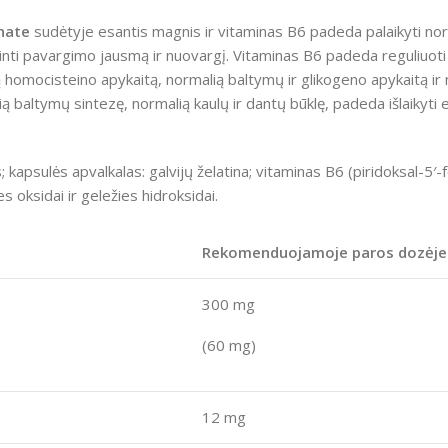
nate
sudėtyje esantis magnis ir vitaminas B6 padeda palaikyti nor
žinti pavargimo jausmą ir nuovargį. Vitaminas B6 padeda reguliuot
ią homocisteino apykaitą, normalią baltymų ir glikogeno apykaitą i
 baltymų sintezę, normalią kaulų ir dantų būklę, padeda išlaikyti el
s; kapsulės apvalkalas: galvijų želatina; vitaminas B6 (piridoksal-5′
s oksidai ir geležies hidroksidai.
Rekomenduojamoje paros dozėje (
300 mg
(60 mg)
12 mg