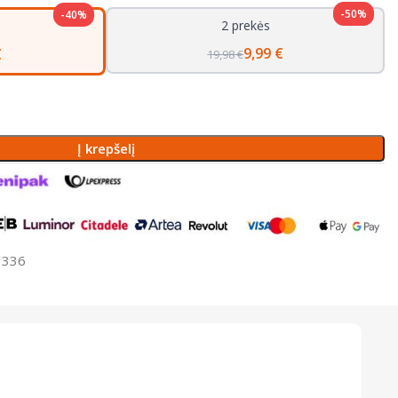
-50%
-40%
2 prekės
9,99 €
€
19,98 €
Į krepšelį
3336