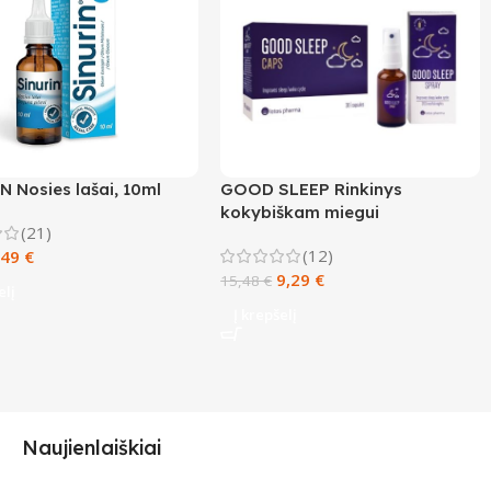
 Nosies lašai, 10ml
GOOD SLEEP Rinkinys
kokybiškam miegui
(21)
(12)
,49
€
9,29
€
15,48
€
elį
Į krepšelį
Naujienlaiškiai