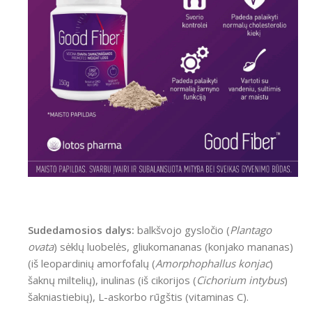
Sudedamosios dalys:
balkšvojo gysločio (
Plantago
ovata
) sėklų luobelės, gliukomananas (konjako mananas)
(iš leopardinių amorfofalų (
Amorphophallus konjac
)
šaknų miltelių), inulinas (iš cikorijos (
Cichorium intybus
)
šakniastiebių), L-askorbo rūgštis (vitaminas C).