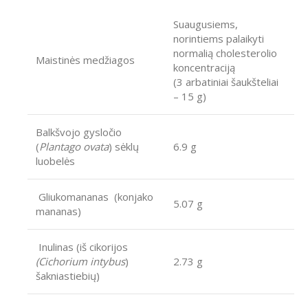
Suaugusiems,
norintiems palaikyti
normalią cholesterolio
Maistinės medžiagos
koncentraciją
(3 arbatiniai šaukšteliai
– 15 g)
Balkšvojo gysločio
(
Plantago ovata
) sėklų
6.9 g
luobelės
Gliukomananas (konjako
5.07 g
mananas)
Inulinas (iš cikorijos
(Cichorium intybus
)
2.73 g
šakniastiebių)