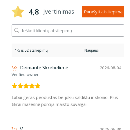
4,8
Įvertinimas
Parašyti atsiliepimą
1-5 iš 52 atsiliepimų
Deimantė Skrebelienė
2026-08-04
Verified owner
Labai geras peoduktas be jokiu saldikliu ir skonio. Plus
tikrai mažesnė porcija maisto suvalgai
V
2026-06-30