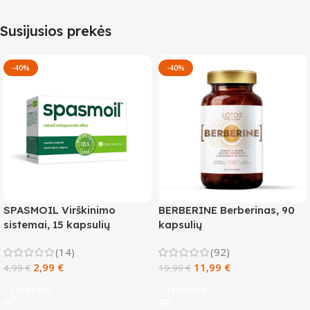
Susijusios prekės
-40%
-40%
SPASMOIL Virškinimo
BERBERINE Berberinas, 90
sistemai, 15 kapsulių
kapsulių
(14)
(92)
2,99
€
11,99
€
4,99
€
19,99
€
Į krepšelį
Į krepšelį