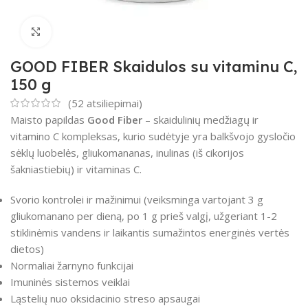
Padidinti
GOOD FIBER Skaidulos su vitaminu C,
150 g
(
52
atsiliepimai)
Maisto papildas
Good Fiber
– skaidulinių medžiagų ir
vitamino C kompleksas, kurio sudėtyje yra balkšvojo gysločio
sėklų luobelės, gliukomananas, inulinas (iš cikorijos
šakniastiebių) ir vitaminas C.
Svorio kontrolei ir mažinimui (veiksminga vartojant 3 g
gliukomanano per dieną, po 1 g prieš valgį, užgeriant 1-2
stiklinėmis vandens ir laikantis sumažintos energinės vertės
dietos)
Normaliai žarnyno funkcijai
Imuninės sistemos veiklai
Ląstelių nuo oksidacinio streso apsaugai