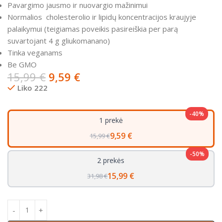
Pavargimo jausmo ir nuovargio mažinimui
Normalios cholesterolio ir lipidų koncentracijos kraujyje
palaikymui (teigiamas poveikis pasireiškia per parą
suvartojant 4 g gliukomanano)
Tinka veganams
Be GMO
15,99
€
9,59
€
Liko 222
-40%
1 prekė
9,59 €
15,99 €
-50%
2 prekės
15,99 €
31,98 €