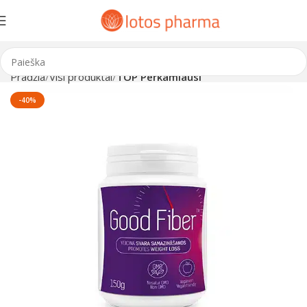
Pradžia
Visi produktai
TOP Perkamiausi
-40%