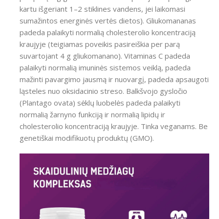
kartu išgeriant 1–2 stiklines vandens, jei laikomasi
sumažintos energinės vertės dietos). Gliukomananas
padeda palaikyti normalią cholesterolio koncentraciją
kraujyje (teigiamas poveikis pasireiškia per parą
suvartojant 4 g gliukomanano). Vitaminas C padeda
palaikyti normalią imuninės sistemos veiklą, padeda
mažinti pavargimo jausmą ir nuovargį, padeda apsaugoti
ląsteles nuo oksidacinio streso. Balkšvojo gysločio
(Plantago ovata) sėklų luobelės padeda palaikyti
normalią žarnyno funkciją ir normalią lipidų ir
cholesterolio koncentraciją kraujyje. Tinka veganams. Be
genetiškai modifikuotų produktų (GMO).