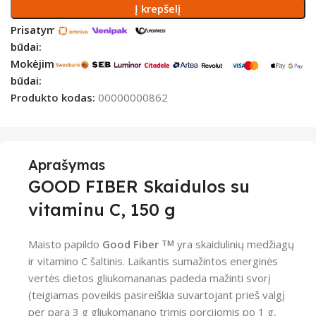
Į krepšelį
Prisatymo
būdai:
Mokėjimo
būdai:
Produkto kodas:
00000000862
Aprašymas
GOOD FIBER Skaidulos su
vitaminu C, 150 g
Maisto papildo
Good Fiber
yra skaidulinių medžiagų
TM
ir vitamino C šaltinis. Laikantis sumažintos energinės
vertės dietos gliukomananas padeda mažinti svorį
(teigiamas poveikis pasireiškia suvartojant prieš valgį
per parą 3 g gliukomanano trimis porcijomis po 1 g,