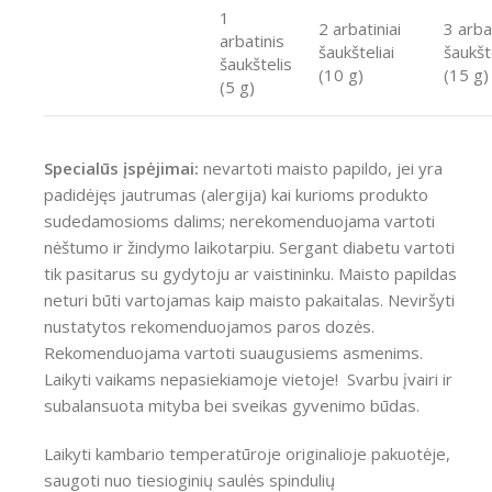
1
2 arbatiniai
3 arbat
arbatinis
šaukšteliai
šaukšte
šaukštelis
(10 g)
(15 g)
(5 g)
Specialūs įspėjimai:
nevartoti maisto papildo, jei yra
padidėjęs jautrumas (alergija) kai kurioms produkto
sudedamosioms dalims; nerekomenduojama vartoti
nėštumo ir žindymo laikotarpiu. Sergant diabetu vartoti
tik pasitarus su gydytoju ar vaistininku. Maisto papildas
neturi būti vartojamas kaip maisto pakaitalas. Neviršyti
nustatytos rekomenduojamos paros dozės.
Rekomenduojama vartoti suaugusiems asmenims.
Laikyti vaikams nepasiekiamoje vietoje! Svarbu įvairi ir
subalansuota mityba bei sveikas gyvenimo būdas.
Laikyti kambario temperatūroje originalioje pakuotėje,
saugoti nuo tiesioginių saulės spindulių