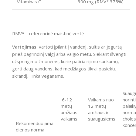
Vitaminas C
300 mg (RMV* 375%)
RMV* – referencinė maistinė vertė
Vartojimas:
vartoti įpilant į vandenį, sultis ar jogurtą
prieš pagrindinį valgį arba valgio metu. Siekiant išvengti
užspringimo žmonėms, kurie patiria rijimo sunkumų,
gerti daug vandens, kad medžiagos tikrai pasiektų
skrandį. Tinka veganams.
Suaug
6-12
Vaikams nuo
norint
metų
12 metų
palaiky
amžiaus
amžiaus ir
normal
vaikams
suaugusiems
choles
Rekomenduojama
koncen
dienos norma