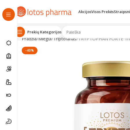
Akcijos
Visos Prekės
Straipsn
Prekių Kategorijos
Pradžia
Miegui
Triptofanas
TRYPTOPHAN FORTE Tript
-40%