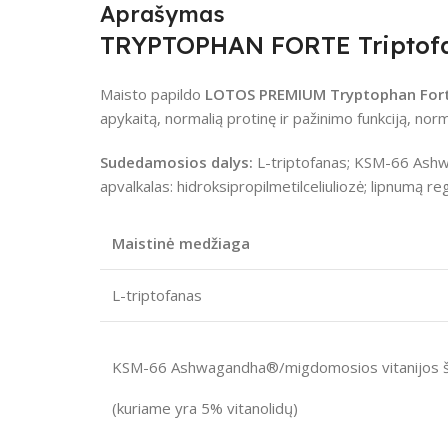
Aprašymas
TRYPTOPHAN FORTE Triptofa
Maisto papildo
LOTOS PREMIUM Tryptophan For
apykaitą, normalią protinę ir pažinimo funkciją, nor
Sudedamosios dalys:
L-triptofanas; KSM-66 As
apvalkalas: hidroksipropilmetilceliuliozė; lipnumą re
Maistinė medžiaga
L-triptofanas
KSM-66 Ashwagandha®/migdomosios vitanijos ša
(kuriame yra 5% vitanolidų)