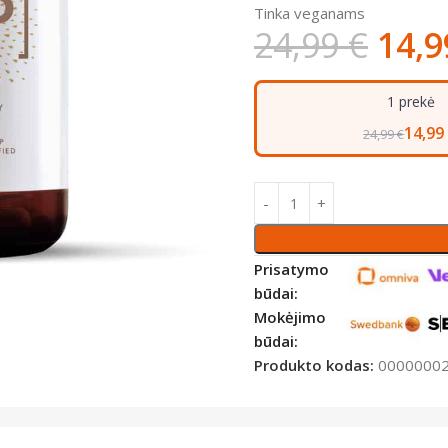
Tinka veganams
24,99
€
14,
1 prekė
14,99
24,99 €
Prisatymo
būdai:
Mokėjimo
būdai:
Produkto kodas:
0000000