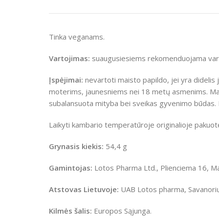
Tinka veganams.
Vartojimas:
suaugusiesiems rekomenduojama vartot
Įspėjimai:
nevartoti maisto papildo, jei yra didel
moterims, jaunesniems nei 18 metų asmenims. Maist
subalansuota mityba bei sveikas gyvenimo būdas. L
Laikyti kambario temperatūroje originalioje pakuotėj
Grynasis kiekis
:
54,4 g
Gamintojas:
Lotos Pharma Ltd., Plienciema 16, Ma
Atstovas Lietuvoje:
UAB Lotos pharma, Savanorių p
Kilmės šalis:
Europos Sąjunga.