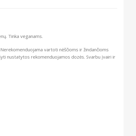
enų. Tinka veganams.
s. Nerekomenduojama vartoti nėščioms ir žindančioms
yti nustatytos rekomenduojamos dozės. Svarbu įvairi ir