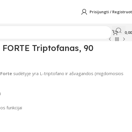
Prisijungti / Registruot
0,0
ORTE Triptofanas, 90
 Forte
sudėtyje yra L-triptofano ir ašvagandos (migdomosios
i
os funkcijai