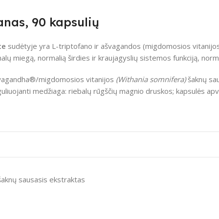
nas, 90 kapsulių
te
sudėtyje yra L-triptofano ir ašvagandos (migdomosios vitanijos
malų miegą, normalią širdies ir kraujagyslių sistemos funkciją, norm
hwagandha®/migdomosios vitanijos
(Withania somnifera)
šaknų sau
guliuojanti medžiaga: riebalų rūgščių magnio druskos; kapsulės apval
knų sausasis ekstraktas