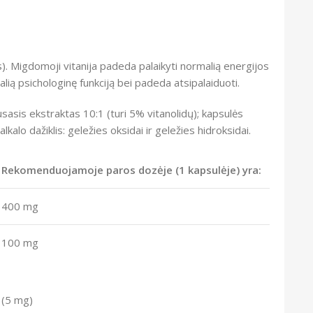
). Migdomoji vitanija padeda palaikyti normalią energijos
alią psichologinę funkciją bei padeda atsipalaiduoti.
sasis ekstraktas 10:1 (turi 5% vitanolidų); kapsulės
kalo dažiklis: geležies oksidai ir geležies hidroksidai.
Rekomenduojamoje paros dozėje (1 kapsulėje) yra:
400 mg
100 mg
(5 mg)