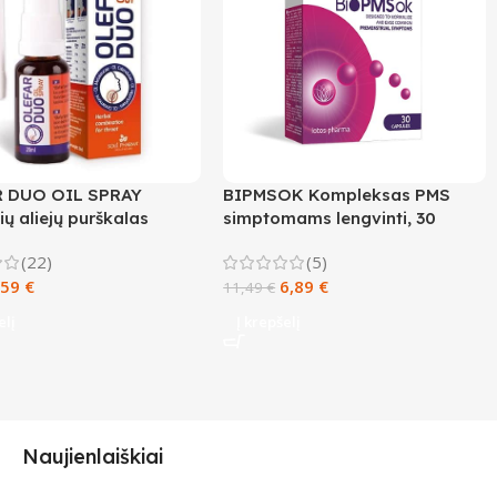
 DUO OIL SPRAY
BIPMSOK Kompleksas PMS
ių aliejų purškalas
simptomams lengvinti, 30
, 20 ml
kapsulių
(22)
(5)
,59
€
6,89
€
11,49
€
elį
Į krepšelį
Naujienlaiškiai