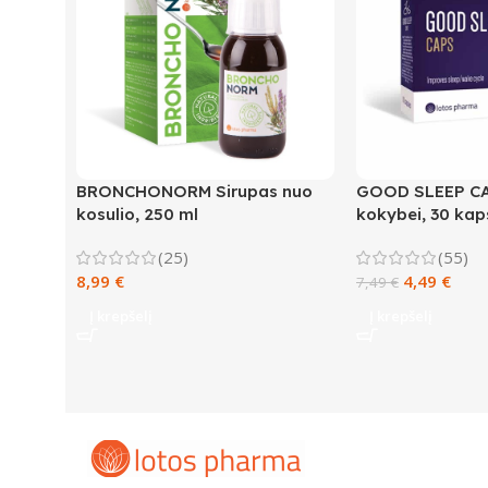
BRONCHONORM Sirupas nuo
GOOD SLEEP CA
kosulio, 250 ml
kokybei, 30 kap
(25)
(55)
8,99
€
4,49
€
7,49
€
Į krepšelį
Į krepšelį