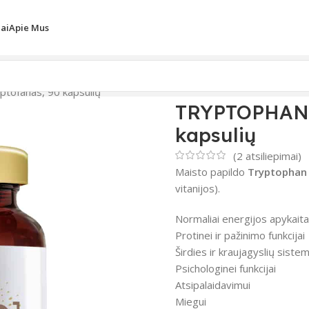
iai
Apie Mus
ofanas, 90 kapsulių
TRYPTOPHAN F
kapsulių
(
2
atsiliepimai)
Maisto papildo
Tryptophan
vitanijos).
Normaliai energijos apykaita
Protinei ir pažinimo funkcijai
Širdies ir kraujagyslių sistem
Psichologinei funkcijai
Atsipalaidavimui
Miegui