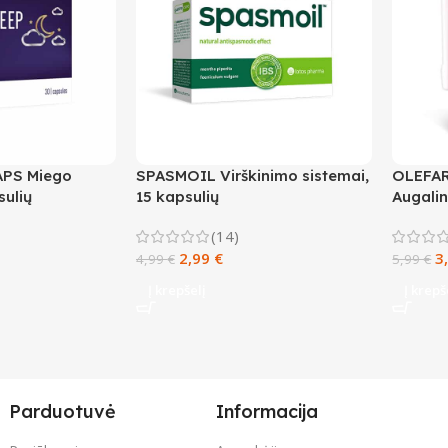
PS Miego
SPASMOIL Virškinimo sistemai,
OLEFAR
sulių
15 kapsulių
Augalin
gerklei
(14)
2,99
€
3
4,99
€
5,99
€
Į krepšelį
Į krepš
Parduotuvė
Informacija