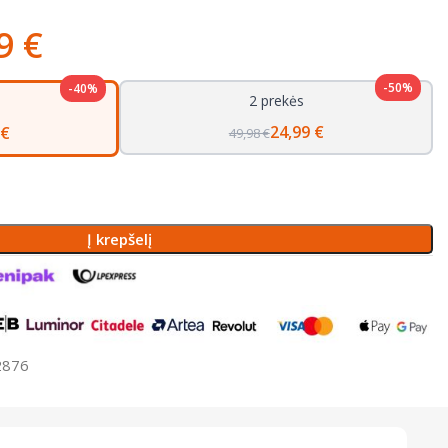
99
€
-50%
-40%
2 prekės
24,99 €
 €
49,98 €
Į krepšelį
2876