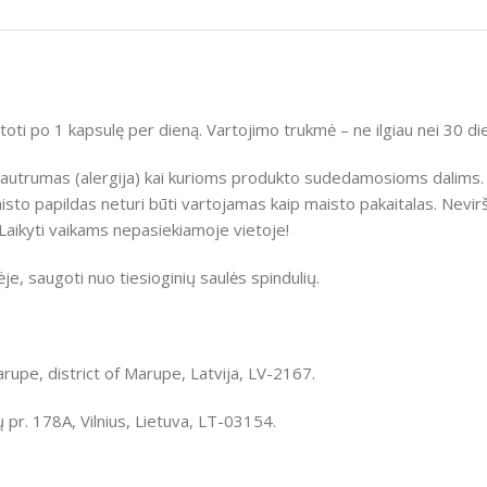
i po 1 kapsulę per dieną. Vartojimo trukmė – ne ilgiau nei 30 di
is jautrumas (alergija) kai kurioms produkto sudedamosioms dalim
o papildas neturi būti vartojamas kaip maisto pakaitalas. Nevirš
aikyti vaikams nepasiekiamoje vietoje!
e, saugoti nuo tiesioginių saulės spindulių.
rupe, district of Marupe, Latvija, LV-2167.
r. 178A, Vilnius, Lietuva, LT-03154.