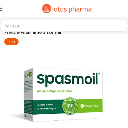
Pradžia
Virškinimo sistemai
-40%