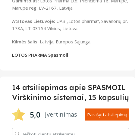
Gamintojas:
Lotos Pharma Ltd, Plienciema 16, Marupe,
Marupe reg, LV-2167, Latvija.
Atstovas Lietuvoje:
UAB „Lotos pharma“, Savanorių pr.
178A, LT-03154 Vilnius, Lietuva.
Kilmės šalis:
Latvija, Europos Sąjunga.
LOTOS PHARMA Spasmoil
14 atsiliepimas apie
SPASMOIL
Virškinimo sistemai, 15 kapsulių
5,0
Įvertinimas
Parašyti atsiliepimą