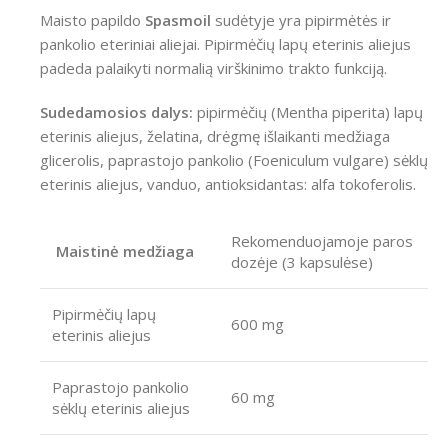
Maisto papildo
Spasmoil
sudėtyje yra pipirmėtės ir
pankolio eteriniai aliejai. Pipirmėčių lapų eterinis aliejus
padeda palaikyti normalią virškinimo trakto funkciją.
Sudedamosios dalys:
pipirmėčių (Mentha piperita) lapų
eterinis aliejus, želatina, drėgmę išlaikanti medžiaga
glicerolis, paprastojo pankolio (Foeniculum vulgare) sėklų
eterinis aliejus, vanduo, antioksidantas: alfa tokoferolis.
Rekomenduojamoje paros
Maistinė medžiaga
dozėje (3 kapsulėse)
Pipirmėčių lapų
600 mg
eterinis aliejus
Paprastojo pankolio
60 mg
sėklų eterinis aliejus