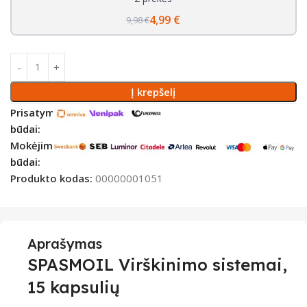
4,99 €
9,98 €
Į krepšelį
Prisatymo
būdai:
Mokėjimo
būdai:
Produkto kodas:
00000001051
Aprašymas
SPASMOIL Virškinimo sistemai,
15 kapsulių