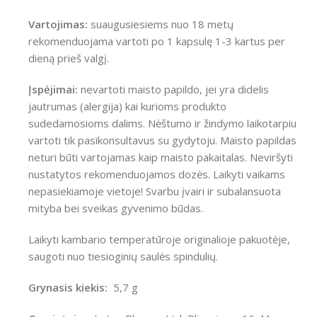
Vartojimas:
suaugusiesiems nuo 18 metų
rekomenduojama vartoti po 1 kapsulę 1-3 kartus per
dieną prieš valgį.
Įspėjimai:
nevartoti maisto papildo, jei yra didelis
jautrumas (alergija) kai kurioms produkto
sudedamosioms dalims. Nėštumo ir žindymo laikotarpiu
vartoti tik pasikonsultavus su gydytoju. Maisto papildas
neturi būti vartojamas kaip maisto pakaitalas. Neviršyti
nustatytos rekomenduojamos dozės. Laikyti vaikams
nepasiekiamoje vietoje! Svarbu įvairi ir subalansuota
mityba bei sveikas gyvenimo būdas.
Laikyti kambario temperatūroje originalioje pakuotėje,
saugoti nuo tiesioginių saulės spindulių.
Grynasis kiekis:
5,7 g