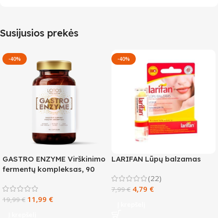
Susijusios prekės
-40%
-40%
GASTRO ENZYME Virškinimo
LARIFAN Lūpų balzamas
fermentų kompleksas, 90
(22)
kapsulių
4,79
€
7,99
€
11,99
€
19,99
€
Į krepšelį
Į krepšelį