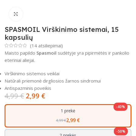
Padidinti
SPASMOIL Virškinimo sistemai, 15
kapsulių
(
14
atsiliepimai)
Maisto papildo
Spasmoil
sudėtyje yra pipirmėtės ir pankolio
eteriniai aliejai.
Virškinimo sistemos veiklai
Natūrali priemonė dirgliosios žarnos sindromui
Antispazminis poveikis
4,99
€
2,99
€
-40%
1 prekė
2,99 €
4,99 €
-50%
2 prekės