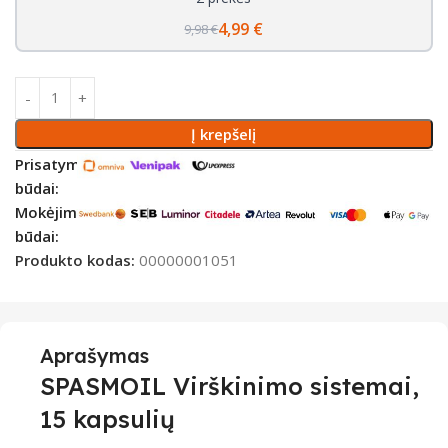
4,99 €
9,98 €
Į krepšelį
Prisatymo
būdai:
Mokėjimo
būdai:
Produkto kodas:
00000001051
Aprašymas
SPASMOIL Virškinimo sistemai,
15 kapsulių