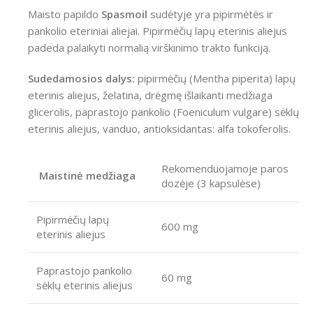
Maisto papildo
Spasmoil
sudėtyje yra pipirmėtės ir
pankolio eteriniai aliejai. Pipirmėčių lapų eterinis aliejus
padeda palaikyti normalią virškinimo trakto funkciją.
Sudedamosios dalys:
pipirmėčių (Mentha piperita) lapų
eterinis aliejus, želatina, drėgmę išlaikanti medžiaga
glicerolis, paprastojo pankolio (Foeniculum vulgare) sėklų
eterinis aliejus, vanduo, antioksidantas: alfa tokoferolis.
Rekomenduojamoje paros
Maistinė medžiaga
dozėje (3 kapsulėse)
Pipirmėčių lapų
600 mg
eterinis aliejus
Paprastojo pankolio
60 mg
sėklų eterinis aliejus