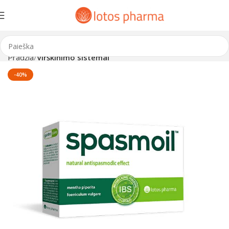
Pradžia
Virškinimo sistemai
-40%