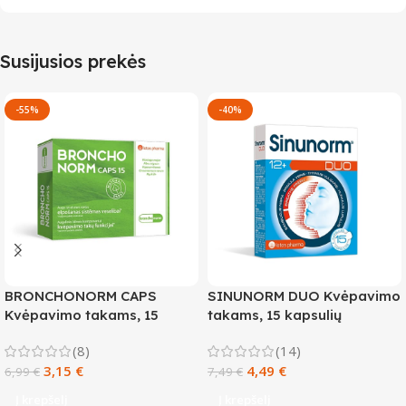
Susijusios prekės
-55%
-40%
BRONCHONORM CAPS
SINUNORM DUO Kvėpavimo
Kvėpavimo takams, 15
takams, 15 kapsulių
kapsulių
(8)
(14)
3,15
€
4,49
€
6,99
€
7,49
€
Į krepšelį
Į krepšelį