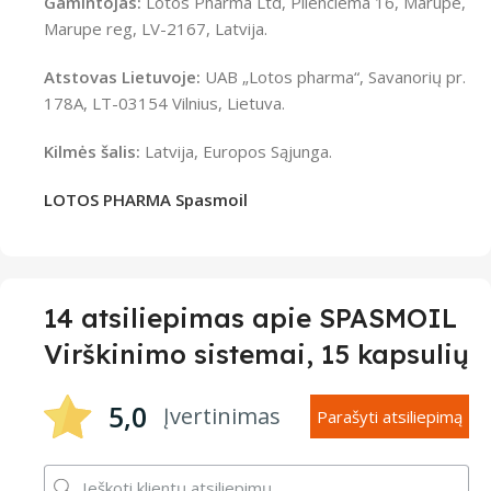
Gamintojas:
Lotos Pharma Ltd, Plienciema 16, Marupe,
Marupe reg, LV-2167, Latvija.
Atstovas Lietuvoje:
UAB „Lotos pharma“, Savanorių pr.
178A, LT-03154 Vilnius, Lietuva.
Kilmės šalis:
Latvija, Europos Sąjunga.
LOTOS PHARMA Spasmoil
14 atsiliepimas apie
SPASMOIL
Virškinimo sistemai, 15 kapsulių
5,0
Įvertinimas
Parašyti atsiliepimą