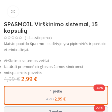
Padidinti
SPASMOIL Virškinimo sistemai, 15
kapsulių
(
14
atsiliepimai)
Maisto papildo
Spasmoil
sudėtyje yra pipirmėtės ir pankolio
eteriniai aliejai.
Virškinimo sistemos veiklai
Natūrali priemonė dirgliosios žarnos sindromui
Antispazminis poveikis
4,99
€
2,99
€
-40%
1 prekė
2,99 €
4,99 €
-50%
2 prekės