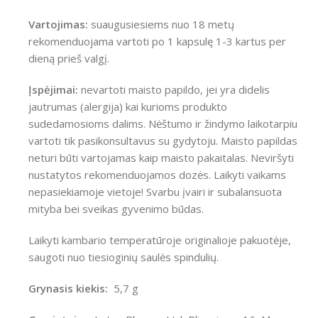
Vartojimas:
suaugusiesiems nuo 18 metų
rekomenduojama vartoti po 1 kapsulę 1-3 kartus per
dieną prieš valgį.
Įspėjimai:
nevartoti maisto papildo, jei yra didelis
jautrumas (alergija) kai kurioms produkto
sudedamosioms dalims. Nėštumo ir žindymo laikotarpiu
vartoti tik pasikonsultavus su gydytoju. Maisto papildas
neturi būti vartojamas kaip maisto pakaitalas. Neviršyti
nustatytos rekomenduojamos dozės. Laikyti vaikams
nepasiekiamoje vietoje! Svarbu įvairi ir subalansuota
mityba bei sveikas gyvenimo būdas.
Laikyti kambario temperatūroje originalioje pakuotėje,
saugoti nuo tiesioginių saulės spindulių.
Grynasis kiekis:
5,7 g