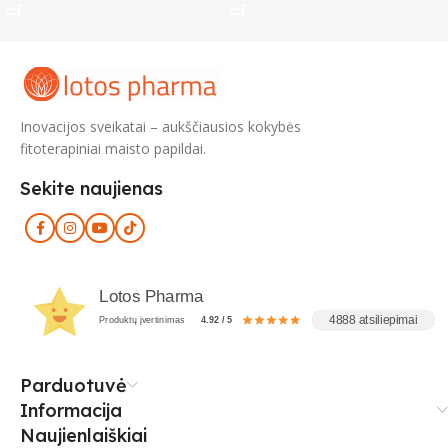
Inovacijos sveikatai – aukščiausios kokybės
fitoterapiniai maisto papildai.
Sekite naujienas
Lotos Pharma
4888 atsiliepimai
Produktų įvertinimas
4.92 / 5
Parduotuvė
Informacija
Naujienlaiškiai