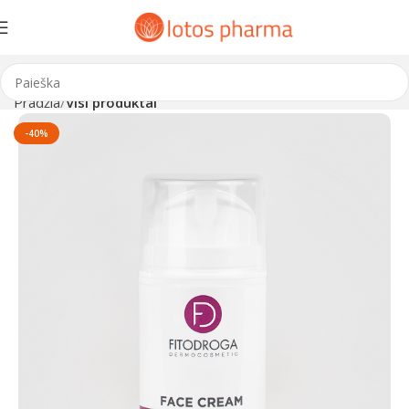
Pradžia
Visi produktai
-40%