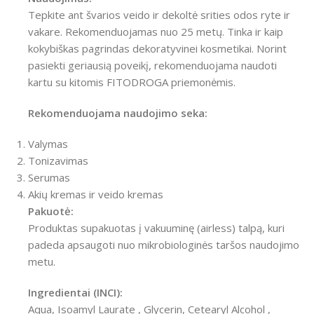
Tepkite ant švarios veido ir dekoltė srities odos ryte ir
vakare. Rekomenduojamas nuo 25 metų. Tinka ir kaip
kokybiškas pagrindas dekoratyvinei kosmetikai. Norint
pasiekti geriausią poveikį, rekomenduojama naudoti
kartu su kitomis FITODROGA priemonėmis.
Rekomenduojama naudojimo seka:
Valymas
Tonizavimas
Serumas
Akių kremas ir veido kremas
Pakuotė:
Produktas supakuotas į vakuuminę (airless) talpą, kuri
padeda apsaugoti nuo mikrobiologinės taršos naudojimo
metu.
Ingredientai (INCI):
Aqua, Isoamyl Laurate , Glycerin, Cetearyl Alcohol ,