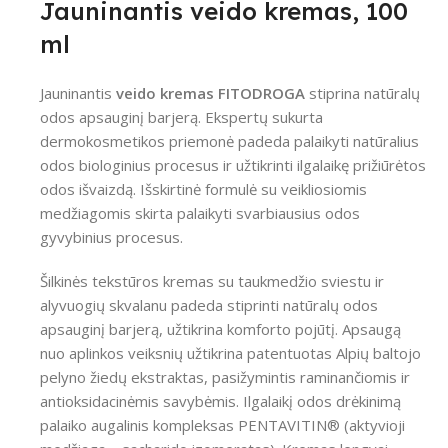
Jauninantis veido kremas, 100
ml
Jauninantis
veido kremas
FITODROGA
stiprina natūralų
odos apsauginį barjerą. Ekspertų sukurta
dermokosmetikos priemonė padeda palaikyti natūralius
odos biologinius procesus ir užtikrinti ilgalaikę prižiūrėtos
odos išvaizdą. Išskirtinė formulė su veikliosiomis
medžiagomis skirta palaikyti svarbiausius odos
gyvybinius procesus.
Šilkinės tekstūros kremas su taukmedžio sviestu ir
alyvuogių skvalanu padeda stiprinti natūralų odos
apsauginį barjerą, užtikrina komforto pojūtį. Apsaugą
nuo aplinkos veiksnių užtikrina patentuotas Alpių baltojo
pelyno žiedų ekstraktas, pasižymintis raminančiomis ir
antioksidacinėmis savybėmis. Ilgalaikį odos drėkinimą
palaiko augalinis kompleksas PENTAVITIN® (aktyvioji