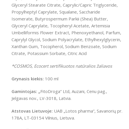
Glyceryl Stearate Citrate, Caprylic/Capric Triglyceride,
Propylheptyl Caprylate, Squalane, Saccharide
Isomerate, Butyrospermum Parkii (Shea) Butter,
Glyceryl Caprylate, Tocopheryl Acetate, Artemisia
Umbelliformis Flower Extract, Phenoxyethanol, Parfum,
Caprylyl Glycol, Sodium Polyacrylate, Ethylhexylglycerin,
Xanthan Gum, Tocopherol, Sodium Benzoate, Sodium
Citrate, Potassium Sorbate, Citric Acid
*COSMOS, Ecocert sertifikuotos natūralios žaliavos
Grynasis kiekis:
100 ml
Gamintojas: „
FitoDroga“ Ltd, Auzani, Cenu pag.,
Jelgavas nov., LV-3018, Latvia.
Atstovas Lietuvoje:
UAB „Lotos pharma“, Savanorių pr.
178A, LT-03154 Vilnius, Lietuva.