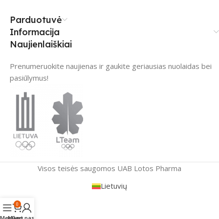
Parduotuvė
Informacija
Naujienlaiškiai
Prenumeruokite naujienas ir gaukite geriausias nuolaidas bei
pasiūlymus!
Visos teisės saugomos UAB Lotos Pharma
Lietuvių
0
Menu
Mano paskyra
Cart