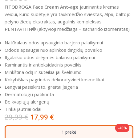
FITODROGA Face Cream Ant-age
jauninantis kremas
veidui, kurio sudėtyje yra taukmedžio sviestas, Alpių baltojo
pelyno žiedų ekstraktas, augalinis kompleksas
PENTAVITIN® (aktyvioji medžiaga – sacharido izomeratas)
Natūralaus odos apsauginio barjero palaikymui
Odods apsaugai nuo aplinkos dirgiklių poveikio
Ilgalaikio odos drėgmės balanso palaikymui
Raminantis ir antioksidacinis poveikis
Minkština odą ir suteikia jai švelnumo
Kokybiškas pagrindas dekoratyvinei kosmetikai
Lengvai pasiskirsto, greitai įsigeria
Dermatologų patikrinta
Be kvapiųjų alergenų
Tinka jautriai odai
29,99
€
17,99
€
-40%
1 prekė