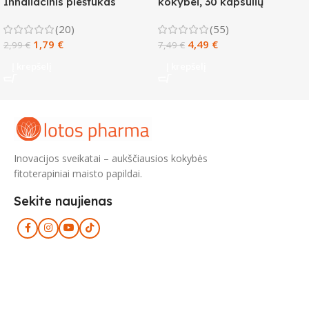
Inhaliacinis pieštukas
kokybei, 30 kapsulių
užgultai nosiai, 1 ml
(20)
(55)
1,79
€
4,49
€
2,99
€
7,49
€
Į krepšelį
Į krepšelį
Inovacijos sveikatai – aukščiausios kokybės
fitoterapiniai maisto papildai.
Sekite naujienas