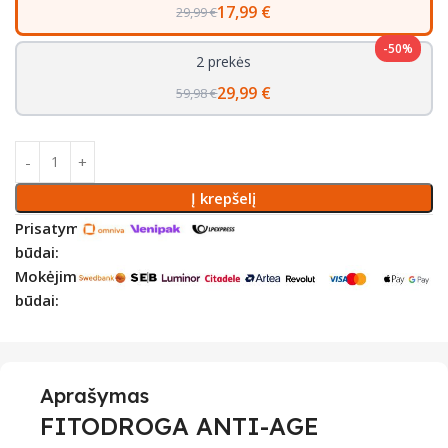
17,99 €
29,99 €
-50%
2 prekės
29,99 €
59,98 €
Į krepšelį
Prisatymo
būdai:
Mokėjimo
būdai:
Aprašymas
FITODROGA ANTI-AGE