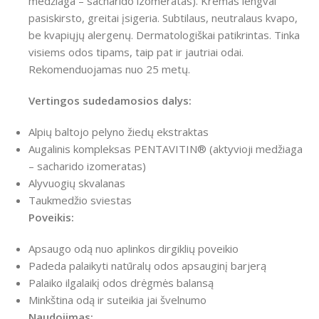
medžiaga – sacharido izomeratas). Kremas lengvai
pasiskirsto, greitai įsigeria. Subtilaus, neutralaus kvapo,
be kvapiųjų alergenų. Dermatologiškai patikrintas. Tinka
visiems odos tipams, taip pat ir jautriai odai.
Rekomenduojamas nuo 25 metų.
Vertingos sudedamosios dalys:
Alpių baltojo pelyno žiedų ekstraktas
Augalinis kompleksas PENTAVITIN® (aktyvioji medžiaga
– sacharido izomeratas)
Alyvuogių skvalanas
Taukmedžio sviestas
Poveikis:
Apsaugo odą nuo aplinkos dirgiklių poveikio
Padeda palaikyti natūralų odos apsauginį barjerą
Palaiko ilgalaikį odos drėgmės balansą
Minkština odą ir suteikia jai švelnumo
Naudojimas: