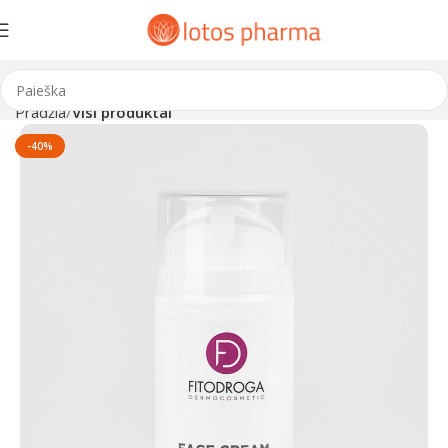
Pradžia
Visi produktai
-40%