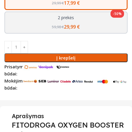
17,99 €
29,99 €
-50%
2 prekės
29,99 €
59,98 €
Į krepšelį
Prisatymo
būdai:
Mokėjimo
būdai:
Aprašymas
FITODROGA OXYGEN BOOSTER