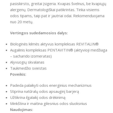
pasiskirsto, greitai įsigeria. Kvapas švelnus, be kvapiųjų
alergenų. Dermatologiškai patikrintas. Tinka visiems
odos tipams, taip pat ir jautriai odai. Rekomenduojama
nuo 20 metų.
Vertingos sudedamosios dalys:
Biologinės kilmės aktyvus kompleksas REVITALIN®
Augalinis kompleksas PENTAVITIN® (aktyvioji medžiaga
– sacharido izomeratas)
Alyvuogių skvalanas
Taukmedžio sviestas
Poveikis:
Padeda palaikyti odos energinius mechanizmus
Stiprina natūralų odos apsauginį barjerą
Užtikrina ilgalaikį odos drėkinimą
Minkština ir maitina gilesnius odos sluoksnius
Naudojimas: