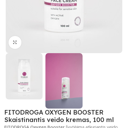
Padidinti
FITODROGA OXYGEN BOOSTER
Skaistinantis veido kremas, 100 ml
FITODROGA Oxygen Booster
švytėjimą atkuriantis veido