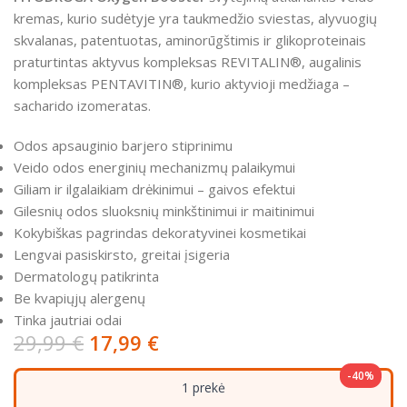
kremas, kurio sudėtyje yra taukmedžio sviestas, alyvuogių
skvalanas, patentuotas, aminorūgštimis ir glikoproteinais
praturtintas aktyvus kompleksas REVITALIN®, augalinis
kompleksas PENTAVITIN®, kurio aktyvioji medžiaga –
sacharido izomeratas.
Odos apsauginio barjero stiprinimu
Veido odos energinių mechanizmų palaikymui
Giliam ir ilgalaikiam drėkinimui – gaivos efektui
Gilesnių odos sluoksnių minkštinimui ir maitinimui
Kokybiškas pagrindas dekoratyvinei kosmetikai
Lengvai pasiskirsto, greitai įsigeria
Dermatologų patikrinta
Be kvapiųjų alergenų
Tinka jautriai odai
29,99
€
17,99
€
-40%
1 prekė