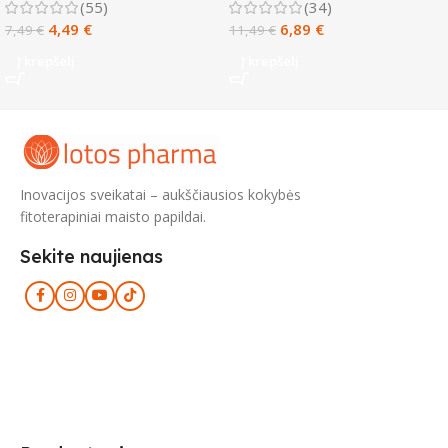
(55)
(34)
4,49
€
6,89
€
7,49
€
11,49
€
Į krepšelį
Į krepšelį
Inovacijos sveikatai – aukščiausios kokybės
fitoterapiniai maisto papildai.
Sekite naujienas