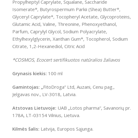
Propylheptyl Caprylate, Squalane, Saccharide
Isomerate*, Butyrospermum Parkii (Shea) Butter*,
Glyceryl Caprylate*, Tocopheryl Acetate, Glycoproteins,
Glutamic Acid, Valine, Threonine, Phenoxyethanol,
Parfum, Caprylyl Glycol, Sodium Polyacrylate,
Ethylhexylglycerin, Xanthan Gum*, Tocopherol, Sodium
Citrate, 1,2-Hexanediol, Citric Acid
*COSMOS, Ecocert sertifikuotos natūralios žaliavos
Grynasis kiekis:
100 ml
Gamintojas: „
FitoDroga“ Ltd, Auzani, Cenu pag.,
Jelgavas nov., LV-3018, Latvia.
Atstovas Lietuvoje:
UAB „Lotos pharma“, Savanorių pr.
178A, LT-03154 Vilnius, Lietuva.
Kilmės šalis:
Latvija, Europos Sąjunga.