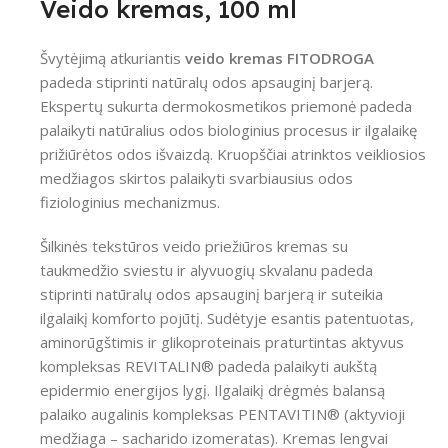
Veido kremas, 100 ml
Švytėjimą atkuriantis
veido kremas FITODROGA
padeda stiprinti natūralų odos apsauginį barjerą.
Ekspertų sukurta dermokosmetikos priemonė padeda
palaikyti natūralius odos biologinius procesus ir ilgalaikę
prižiūrėtos odos išvaizdą. Kruopščiai atrinktos veikliosios
medžiagos skirtos palaikyti svarbiausius odos
fiziologinius mechanizmus.
Šilkinės tekstūros veido priežiūros kremas su
taukmedžio sviestu ir alyvuogių skvalanu padeda
stiprinti natūralų odos apsauginį barjerą ir suteikia
ilgalaikį komforto pojūtį. Sudėtyje esantis patentuotas,
aminorūgštimis ir glikoproteinais praturtintas aktyvus
kompleksas REVITALIN® padeda palaikyti aukštą
epidermio energijos lygį. Ilgalaikį drėgmės balansą
palaiko augalinis kompleksas PENTAVITIN® (aktyvioji
medžiaga – sacharido izomeratas). Kremas lengvai