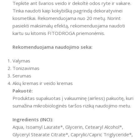
Tepkite ant švarios veido ir dekoltė odos ryte ir vakare.
Tinka naudoti kaip kokybišką pagrindą dekoratyvinei
kosmetikai. Rekomenduojama nuo 20 metų. Norint
pasiekti maksimalų efektą, rekomenduojama naudoti
kartu su kitomis FITODROGA priemonėmis.
Rekomenduojama naudojimo seka:
Valymas
Tonizavimas
Serumas
Akių kremas ir veido kremas
Pakuotė:
Produktas supakuotas į vakuuminę (airless) pakuotę, kuri
sumažina mikrobiologinės taršos riziką naudojimo metu.
Ingredients (INCI):
Aqua, Isoamyl Laurate*, Glycerin, Cetearyl Alcohol*,
Glyceryl Stearate Citrate*, Caprylic/Capric Triglyceride*,