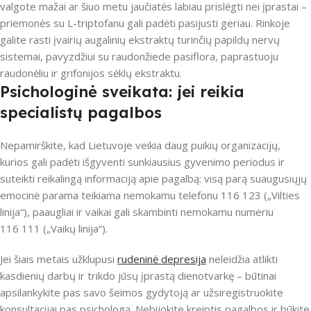
valgote mažai ar šiuo metu jaučiatės labiau prislėgti nei įprastai –
priemonės su L-triptofanu gali padėti pasijusti geriau. Rinkoje
galite rasti įvairių augalinių ekstraktų turinčių papildų nervų
sistemai, pavyzdžiui su raudonžiede pasiflora, paprastuoju
raudonėliu ir grifonijos sėklų ekstraktu.
Psichologinė sveikata: jei reikia
specialistų pagalbos
Nepamirškite, kad Lietuvoje veikia daug puikių organizacijų,
kurios gali padėti išgyventi sunkiausius gyvenimo periodus ir
suteikti reikalingą informaciją apie pagalbą: visą parą suaugusiųjų
emocinė parama teikiama nemokamu telefonu 116 123 („Vilties
linija“), paaugliai ir vaikai gali skambinti nemokamu numeriu
116 111 („Vaikų linija“).
Jei šiais metais užklupusi
rudeninė depresija
neleidžia atlikti
kasdienių darbų ir trikdo jūsų įprastą dienotvarkę – būtinai
apsilankykite pas savo šeimos gydytoją ar užsiregistruokite
konsultacijai pas psichologą. Nebijokite kreiptis pagalbos ir būkite