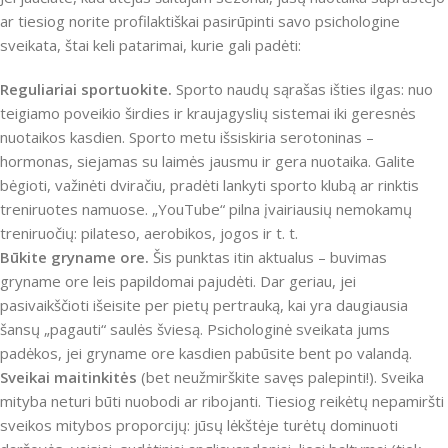
ar tiesiog norite profilaktiškai pasirūpinti savo psichologine
sveikata, štai keli patarimai, kurie gali padėti:
Reguliariai sportuokite.
Sporto naudų sąrašas išties ilgas: nuo
teigiamo poveikio širdies ir kraujagyslių sistemai iki geresnės
nuotaikos kasdien. Sporto metu išsiskiria serotoninas –
hormonas, siejamas su laimės jausmu ir gera nuotaika. Galite
bėgioti, važinėti dviračiu, pradėti lankyti sporto klubą ar rinktis
treniruotes namuose. „YouTube“ pilna įvairiausių nemokamų
treniruočių: pilateso, aerobikos, jogos ir t. t.
Būkite gryname ore.
Šis punktas itin aktualus – buvimas
gryname ore leis papildomai pajudėti. Dar geriau, jei
pasivaikščioti išeisite per pietų pertrauką, kai yra daugiausia
šansų „pagauti“ saulės šviesą. Psichologinė sveikata jums
padėkos, jei gryname ore kasdien pabūsite bent po valandą.
Sveikai maitinkitės
(bet neužmirškite savęs palepinti!). Sveika
mityba neturi būti nuobodi ar ribojanti. Tiesiog reikėtų nepamiršti
sveikos mitybos proporcijų: jūsų lėkštėje turėtų dominuoti