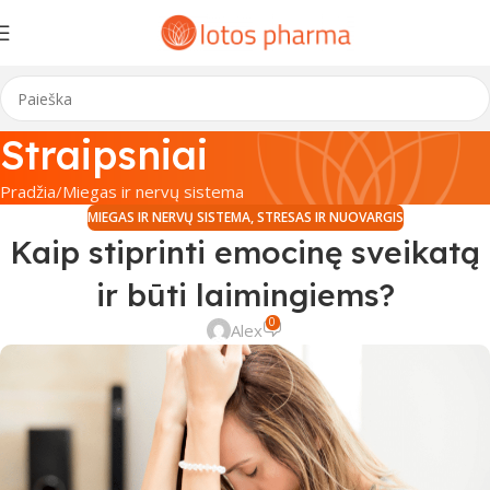
Straipsniai
Pradžia
Miegas ir nervų sistema
MIEGAS IR NERVŲ SISTEMA
,
STRESAS IR NUOVARGIS
Kaip stiprinti emocinę sveikatą
ir būti laimingiems?
0
Alex