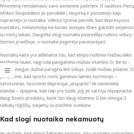
fenomeną remdamasis savo asmenine patirtimi. Iš saulėtos Pietų
Afrikos Respublikos jis persikėlė į Niujorką ir pastebėjo kaip
suprastėjo jo nuotaika. Vėlesni tyrimai parodė, kad depresyvios
nuotaikos, melancholija kai kuriais atvejais išties gali būti siejamos
su metų laikais. Daugeliui slogi nuotaika pasireiškia rudens vidury-
žiemos pradžioje, o nuotaika pagerėja pavasarėjant.
Nuotaikų kaita yra aiškinama tuo, kad atėjus rudeniui mažiau laiko
leidžiame lauke, taigi oda pasigamina mažiau vitamino D. Be to –
lietus, sniegas dažnai paragina likti viduje, todėl mažiau judame. O
juk žinome, kad sporto metu gaminasi laimės hormonas –
serotoninas. Sezoninei depresijai „atsparūs“ tik vieninteliai
islandai – spėjama, kad taip yra todėl, jog jie vartoja nepaprastai
daug žuvies produktų, kurie turi daug vitamino D bei omega-3
riebalų rūgščių, siejamų su psichine sveikata.
Kad slogi nuotaika nekamuotų
Jei jaučiate, kad atėjus šaltajam sezonui, jūsų nuotaika suprastėjo