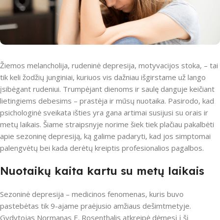
Žiemos melancholija, rudeninė depresija, motyvacijos stoka, – tai
tik keli žodžių junginiai, kuriuos vis dažniau išgirstame už lango
įsibėgant rudeniui. Trumpėjant dienoms ir saulę danguje keičiant
lietingiems debesims – prastėja ir mūsų nuotaika. Pasirodo, kad
psichologinė sveikata išties yra gana artimai susijusi su orais ir
metų laikais. Šiame straipsnyje norime šiek tiek plačiau pakalbėti
apie sezoninę depresiją, ką galime padaryti, kad jos simptomai
palengvėtų bei kada derėtų kreiptis profesionalios pagalbos.
Nuotaikų kaita kartu su metų laikais
Sezoninė depresija – medicinos fenomenas, kuris buvo
pastebėtas tik 9-ajame praėjusio amžiaus dešimtmetyje.
Gydytojas Normanas E. Rosenthalis atkreipė dėmesį į šį