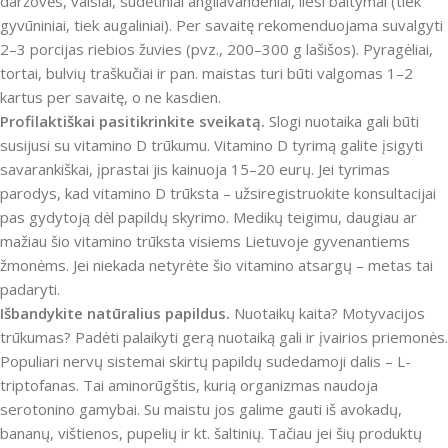
daržovės, vaisiai, sudėtiniai angliavandeniai, liesi baltymai (tiek
gyvūniniai, tiek augaliniai). Per savaitę rekomenduojama suvalgyti
2–3 porcijas riebios žuvies (pvz., 200–300 g lašišos). Pyragėliai,
tortai, bulvių traškučiai ir pan. maistas turi būti valgomas 1–2
kartus per savaitę, o ne kasdien.
Profilaktiškai pasitikrinkite sveikatą.
Slogi nuotaika gali būti
susijusi su vitamino D trūkumu. Vitamino D tyrimą galite įsigyti
savarankiškai, įprastai jis kainuoja 15–20 eurų. Jei tyrimas
parodys, kad vitamino D trūksta – užsiregistruokite konsultacijai
pas gydytoją dėl papildų skyrimo. Medikų teigimu, daugiau ar
mažiau šio vitamino trūksta visiems Lietuvoje gyvenantiems
žmonėms. Jei niekada netyrėte šio vitamino atsargų – metas tai
padaryti.
Išbandykite natūralius papildus.
Nuotaikų kaita? Motyvacijos
trūkumas? Padėti palaikyti gerą nuotaiką gali ir įvairios priemonės.
Populiari nervų sistemai skirtų papildų sudedamoji dalis – L-
triptofanas. Tai aminorūgštis, kurią organizmas naudoja
serotonino gamybai. Su maistu jos galime gauti iš avokadų,
bananų, vištienos, pupelių ir kt. šaltinių. Tačiau jei šių produktų