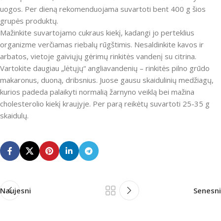
uogos. Per dieną rekomenduojama suvartoti bent 400 g šios
grupės produktų.
Mažinkite suvartojamo cukraus kiekį, kadangi jo perteklius
organizme verčiamas riebalų rūgštimis. Nesaldinkite kavos ir
arbatos, vietoje gaiviųjų gėrimų rinkitės vandenį su citrina.
Vartokite daugiau „lėtųjų“ angliavandenių – rinkitės pilno grūdo
makaronus, duoną, dribsnius. Juose gausu skaidulinių medžiagų,
kurios padeda palaikyti normalią žarnyno veiklą bei mažina
cholesterolio kiekį kraujyje. Per parą reikėtų suvartoti 25-35 g
skaidulų.
Naujesni
Senesni