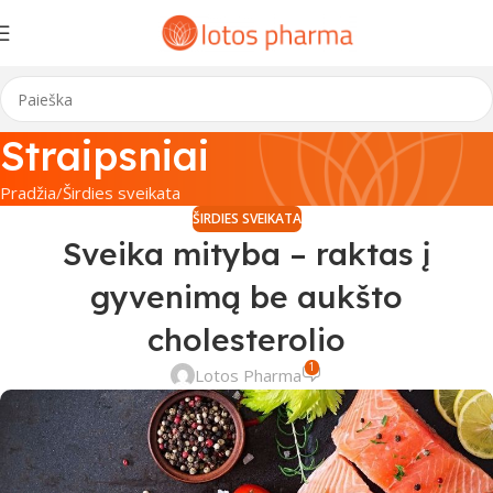
Straipsniai
Pradžia
Širdies sveikata
ŠIRDIES SVEIKATA
Sveika mityba – raktas į
gyvenimą be aukšto
cholesterolio
1
Lotos Pharma