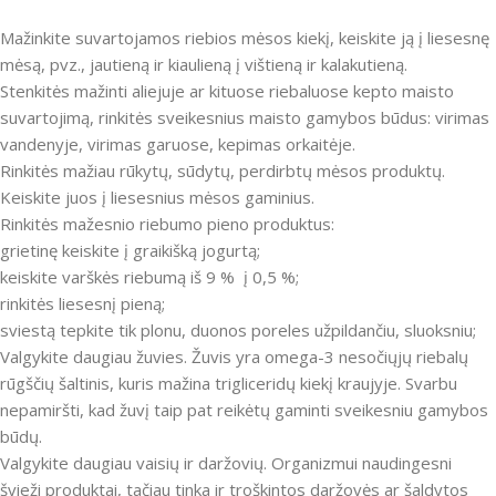
Mažinkite suvartojamos riebios mėsos kiekį, keiskite ją į liesesnę
mėsą, pvz., jautieną ir kiaulieną į vištieną ir kalakutieną.
Stenkitės mažinti aliejuje ar kituose riebaluose kepto maisto
suvartojimą, rinkitės sveikesnius maisto gamybos būdus: virimas
vandenyje, virimas garuose, kepimas orkaitėje.
Rinkitės mažiau rūkytų, sūdytų, perdirbtų mėsos produktų.
Keiskite juos į liesesnius mėsos gaminius.
Rinkitės mažesnio riebumo pieno produktus:
grietinę keiskite į graikišką jogurtą;
keiskite varškės riebumą iš 9 % į 0,5 %;
rinkitės liesesnį pieną;
sviestą tepkite tik plonu, duonos poreles užpildančiu, sluoksniu;
Valgykite daugiau žuvies. Žuvis yra omega-3 nesočiųjų riebalų
rūgščių šaltinis, kuris mažina trigliceridų kiekį kraujyje. Svarbu
nepamiršti, kad žuvį taip pat reikėtų gaminti sveikesniu gamybos
būdų.
Valgykite daugiau vaisių ir daržovių. Organizmui naudingesni
švieži produktai, tačiau tinka ir troškintos daržovės ar šaldytos