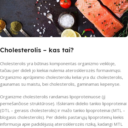
Cholesterolis – kas tai?
Cholesterolis yra būtinas komponentas organizmo veikloje,
tačiau per dideli jo kiekiai nulemia aterosklerozės formavimąsi.
Organizmo aprūpinimo cholesteroliu keliai yra du: cholesterolis,
gaunamas su maistu, bei cholesterolis, gaminamas kepenyse.
Organizme cholesterolis randamas lipoproteinuose (jį
pernešančiose struktūrose). Išskiriami didelio tankio lipoproteinai
(DTL – gerasis cholesterolis) ir mažo tankio lipoproteinai (MTL –
blogasis cholesterolis). Per didelis pastarųjų lipoproteinų kiekis
informuoja apie padidėjusią aterosklerozės riziką, kadangi MTL