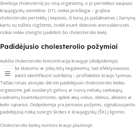
išnešioja cholesterolį po visą organizmą, o jo perteklius kaupiasi
kraujagyslių sienelėse. DTL veikia priešingai – grąžina
cholesterolio perteklių į kepenis, iš kurių jis pašalinamas į žarnyną
kartu su tulžies rūgštimis, todėl esant didesnei aterosklerozės
rizikai reikia stengtis padidinti šio cholesterolio kiekį.
Padidėjusio cholesterolio požymiai
Aukšta cholesterolio koncentracija kraujyje (dislipidemija)
nesukelia skausmo ar jokių kitų negalavimų, tad efektyviausias
būdas anksti identifikuoti sutrikimą – profilaktinis kraujo tyrimas.
Tačiau retais atvejais dėl itin padidėjusio cholesterolio kiekio
organizme gali susidaryti gelsvų ar rusvų riebalų sankaupų,
vadinamų ksanteliazmomis, aplink akių vokus, delnus, alkūnes ar
kelio sąnarius. Dislipidemija yra pirmasis požymis, signalizuojantis
padidėjusią riziką susirgti širdies ir kraujagyslių (ŠKL) ligomis.
Cholesterolio kiekių normos kraujo plazmoje: