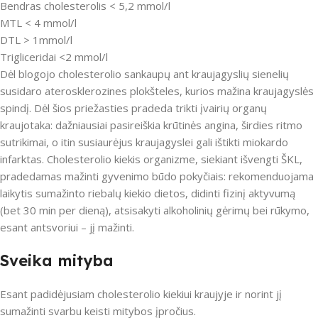
Bendras cholesterolis < 5,2 mmol/l
MTL < 4 mmol/l
DTL > 1mmol/l
Trigliceridai <2 mmol/l
Dėl blogojo cholesterolio sankaupų ant kraujagyslių sienelių
susidaro aterosklerozines plokšteles, kurios mažina kraujagyslės
spindį. Dėl šios priežasties pradeda trikti įvairių organų
kraujotaka: dažniausiai pasireiškia krūtinės angina, širdies ritmo
sutrikimai, o itin susiaurėjus kraujagyslei gali ištikti miokardo
infarktas. Cholesterolio kiekis organizme, siekiant išvengti ŠKL,
pradedamas mažinti gyvenimo būdo pokyčiais: rekomenduojama
laikytis sumažinto riebalų kiekio dietos, didinti fizinį aktyvumą
(bet 30 min per dieną), atsisakyti alkoholinių gėrimų bei rūkymo,
esant antsvoriui – jį mažinti.
Sveika mityba
Esant padidėjusiam cholesterolio kiekiui kraujyje ir norint jį
sumažinti svarbu keisti mitybos įpročius.