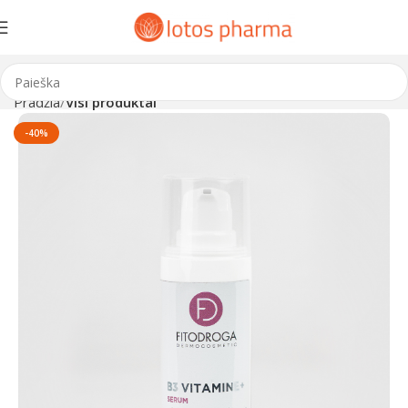
Pradžia
Visi produktai
-40%