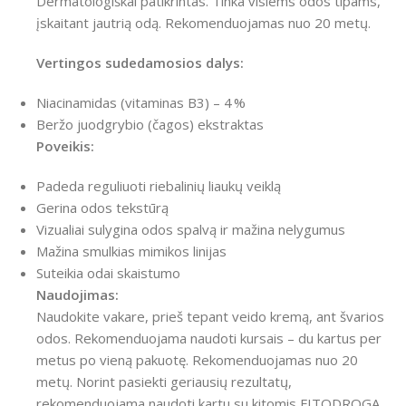
Dermatologiškai patikrintas. Tinka visiems odos tipams,
įskaitant jautrią odą. Rekomenduojamas nuo 20 metų.
Vertingos sudedamosios dalys:
Niacinamidas (vitaminas B3) – 4 %
Beržo juodgrybio (čagos) ekstraktas
Poveikis:
Padeda reguliuoti riebalinių liaukų veiklą
Gerina odos tekstūrą
Vizualiai sulygina odos spalvą ir mažina nelygumus
Mažina smulkias mimikos linijas
Suteikia odai skaistumo
Naudojimas:
Naudokite vakare, prieš tepant veido kremą, ant švarios
odos. Rekomenduojama naudoti kursais – du kartus per
metus po vieną pakuotę. Rekomenduojamas nuo 20
metų. Norint pasiekti geriausių rezultatų,
rekomenduojama naudoti kartu su kitomis FITODROGA