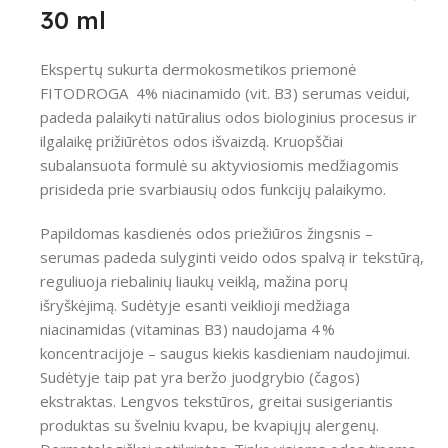
30 ml
Ekspertų sukurta dermokosmetikos priemonė
FITODROGA 4% niacinamido (vit. B3) serumas veidui,
padeda palaikyti natūralius odos biologinius procesus ir
ilgalaikę prižiūrėtos odos išvaizdą. Kruopščiai
subalansuota formulė su aktyviosiomis medžiagomis
prisideda prie svarbiausių odos funkcijų palaikymo.
Papildomas kasdienės odos priežiūros žingsnis –
serumas padeda sulyginti veido odos spalvą ir tekstūrą,
reguliuoja riebalinių liaukų veiklą, mažina porų
išryškėjimą. Sudėtyje esanti veiklioji medžiaga
niacinamidas (vitaminas B3) naudojama 4 %
koncentracijoje – saugus kiekis kasdieniam naudojimui.
Sudėtyje taip pat yra beržo juodgrybio (čagos)
ekstraktas. Lengvos tekstūros, greitai susigeriantis
produktas su švelniu kvapu, be kvapiųjų alergenų.