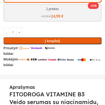
-50%
2 prekės
24,99 €
49,98 €
Į krepšelį
Prisatymo
būdai:
Mokėjimo
būdai:
Aprašymas
FITODROGA VITAMINE B3
Veido serumas su niacinamidu,