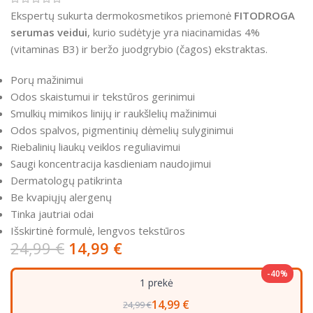
Ekspertų sukurta dermokosmetikos priemonė
FITODROGA
serumas veidui
, kurio sudėtyje yra niacinamidas 4%
(vitaminas B3) ir beržo juodgrybio (čagos) ekstraktas.
Porų mažinimui
Odos skaistumui ir tekstūros gerinimui
Smulkių mimikos linijų ir raukšlelių mažinimui
Odos spalvos, pigmentinių dėmelių sulyginimui
Riebalinių liaukų veiklos reguliavimui
Saugi koncentracija kasdieniam naudojimui
Dermatologų patikrinta
Be kvapiųjų alergenų
Tinka jautriai odai
Išskirtinė formulė, lengvos tekstūros
24,99
€
14,99
€
-40%
1 prekė
14,99 €
24,99 €