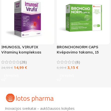
IMUNOSIL VIRUFIX
BRONCHONORM CAPS
Vitaminų kompleksas
Kvėpavimo takams, 15
imunitetui, 90 kapsulių
kapsulių
(28)
(8)
14,99
€
3,15
€
24,99
€
6,99
€
Į krepšelį
Į krepšelį
Inovacijos sveikatai – aukščiausios kokybės