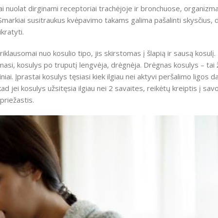
i nuolat dirginami receptoriai trachėjoje ir bronchuose, organizmas 
 Smarkiai susitraukus kvėpavimo takams galima pašalinti skysčius, d
kratyti.
klausomai nuo kosulio tipo, jis skirstomas į šlapią ir sausą kosulį
asi, kosulys po truputį lengvėja, drėgnėja. Drėgnas kosulys – tai ž
. Įprastai kosulys tęsiasi kiek ilgiau nei aktyvi peršalimo ligos da
d jei kosulys užsitęsia ilgiau nei 2 savaites, reikėtų kreiptis į sa
 priežastis.