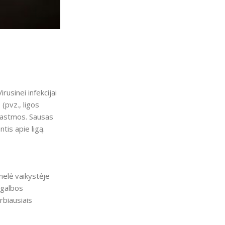
rusinei infekcijai
(pvz., ligos
i, astmos. Sausas
tis apie ligą.
enelė vaikystėje
agalbos
rbiausiais