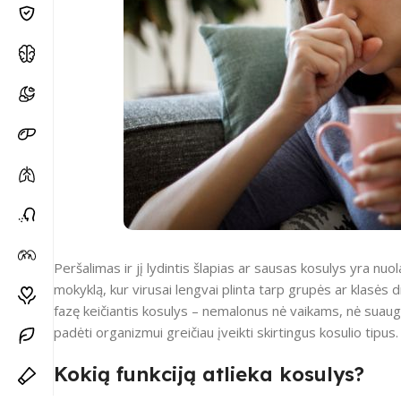
Peršalimas ir jį lydintis šlapias ar sausas kosulys yra nuo
mokyklą, kur virusai lengvai plinta tarp grupės ar klasės
fazę keičiantis kosulys – nemalonus nė vaikams, nė suaug
padėti organizmui greičiau įveikti skirtingus kosulio tipus.
Kokią funkciją atlieka kosulys?