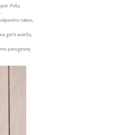
upai. Pušų
.
 kvėpavimo takus,
ma gerti aviečių
i jums patogesnę