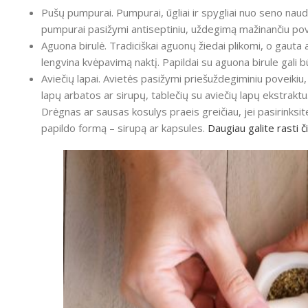
Pušų pumpurai. Pumpurai, ūgliai ir spygliai nuo seno naudo
pumpurai pasižymi antiseptiniu, uždegimą mažinančiu pove
Aguona birulė. Tradiciškai aguonų žiedai plikomi, o gauta
lengvina kvėpavimą naktį. Papildai su aguona birule gali b
Aviečių lapai. Avietės pasižymi priešuždegiminiu poveikiu
lapų arbatos ar sirupų, tablečių su aviečių lapų ekstraktu
Drėgnas ar sausas kosulys praeis greičiau, jei pasirinksit
papildo formą – sirupą ar kapsules.
Daugiau galite rasti či