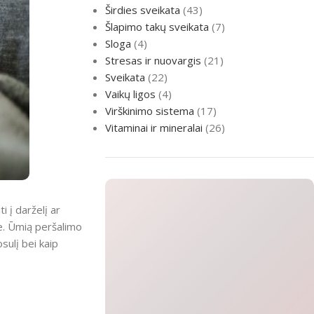
Širdies sveikata
(43)
Šlapimo takų sveikata
(7)
Sloga
(4)
Stresas ir nuovargis
(21)
Sveikata
(22)
Vaikų ligos
(4)
Virškinimo sistema
(17)
Vitaminai ir mineralai
(26)
i į darželį ar
ve. Ūmią peršalimo
sulį bei kaip