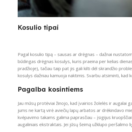
Kosulio tipai
Pagal kosulio tipą – sausas ar drėgnas – dažnai nustatomi sk
būdingas drėgnas kosulys, kuris praeina per kelias dienas 
pradžioje), tačiau taip pat jis gali kilti dėl skrandžio pr
kosulys dažniau kamuoja naktimis. Svarbu atsiminti, kad kos
Pagalba kosintiems
Jau mūsų protėviai žinojo, kad įvairios žolelės ir augalai 
jums ne kartą virė aviečių lapų arbatos ar drėkindavo mi
kvėpavimo takams galima paprasčiau – įsigijus kruopščiai s
augaliniais ekstraktais. Jei jūsų šeimą užklupo peršalimo l