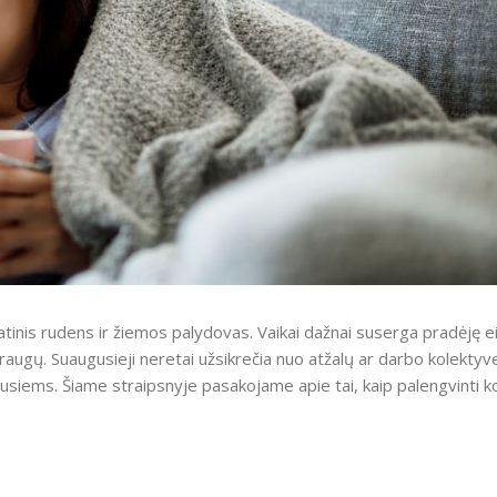
latinis rudens ir žiemos palydovas. Vaikai dažnai suserga pradėję eit
 draugų. Suaugusieji neretai užsikrečia nuo atžalų ar darbo kolekty
usiems. Šiame straipsnyje pasakojame apie tai, kaip palengvinti ko