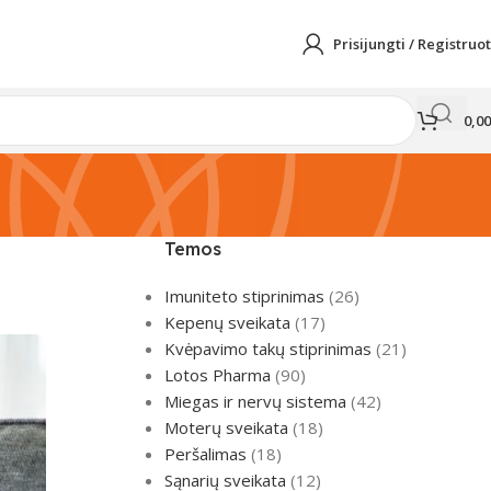
Prisijungti / Registruot
0,0
Temos
Imuniteto stiprinimas
(26)
Kepenų sveikata
(17)
Kvėpavimo takų stiprinimas
(21)
Lotos Pharma
(90)
Miegas ir nervų sistema
(42)
Moterų sveikata
(18)
Peršalimas
(18)
Sąnarių sveikata
(12)