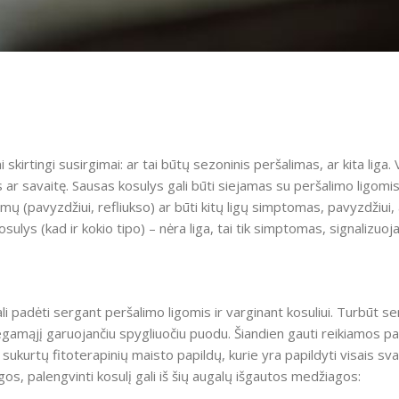
irtingi susirgimai: ar tai būtų sezoninis peršalimas, ar kita liga. Vi
ar savaitę. Sausas kosulys gali būti siejamas su peršalimo ligomis 
oblemų (pavyzdžiui, refliukso) ar būti kitų ligų simptomas, pavyzdžiu
ulys (kad ir kokio tipo) – nėra liga, tai tik simptomas, signalizuojan
gali padėti sergant peršalimo ligomis ir varginant kosuliui. Turbūt s
egamąjį garuojančiu spygliuočiu puodu. Šiandien gauti reikiamos p
ukurtų fitoterapinių maisto papildų, kurie yra papildyti visais sva
igos, palengvinti kosulį gali iš šių augalų išgautos medžiagos: