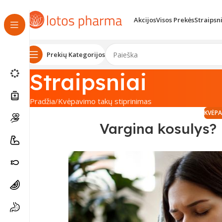
Akcijos
Visos Prekės
Straipsn
Prekių Kategorijos
Straipsniai
Pradžia
Kvėpavimo takų stiprinimas
KVĖPA
Vargina kosulys? 