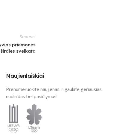
Senesni
ktyvios priemonės
 širdies sveikata
Naujienlaiškiai
Prenumeruokite naujienas ir gaukite geriausias
nuolaidas bei pasiūlymus!