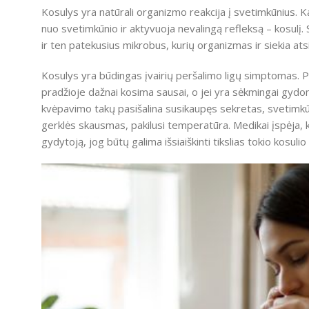
Kosulys yra natūrali organizmo reakcija į svetimkūnius. Ka
nuo svetimkūnio ir aktyvuoja nevalingą refleksą – kosulį.
ir ten patekusius mikrobus, kurių organizmas ir siekia atsi
Kosulys yra būdingas įvairių peršalimo ligų simptomas. Pri
pradžioje dažnai kosima sausai, o jei yra sėkmingai gydom
kvėpavimo takų pasišalina susikaupęs sekretas, svetimkūniai
gerklės skausmas, pakilusi temperatūra. Medikai įspėja, ka
gydytoją, jog būtų galima išsiaiškinti tikslias tokio kosulio