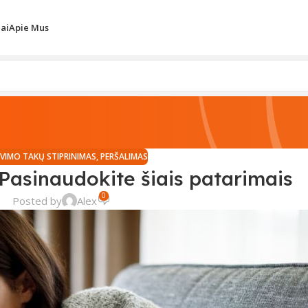
iai
Apie Mus
VIMO TAKŲ STIPRINIMAS
,
PERŠALIMAS
Pasinaudokite šiais patarimais
0
Posted by
Alex