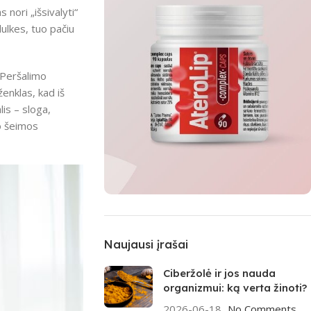
nori „išsivalyti“
ulkes, tuo pačiu
. Peršalimo
enklas, kad iš
lis – sloga,
vo šeimos
MĖNESIO TOP
Aterolip Complex
Naujausi įrašai
CAPS
Ciberžolė ir jos nauda
organizmui: ką verta žinoti?
Pirkti
2026-06-18
No Comments