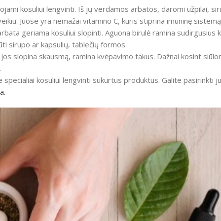
jami kosuliui lengvinti. Iš jų verdamos arbatos, daromi užpilai, sir
ikiu. Juose yra nemažai vitamino C, kuris stiprina imuninę sistemą
 arbata geriama kosuliui slopinti. Aguona birulė ramina sudirgusius
ūti sirupo ar kapsulių, tablečių formos.
, jos slopina skausmą, ramina kvėpavimo takus. Dažnai kosint siūlo
.
e specialiai kosuliui lengvinti sukurtus produktus. Galite pasirinkt
a.