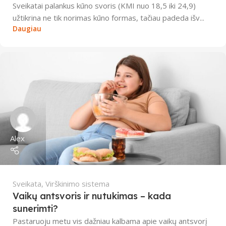
Sveikatai palankus kūno svoris (KMI nuo 18,5 iki 24,9)
užtikrina ne tik norimas kūno formas, tačiau padeda išv...
Daugiau
Alex
Sveikata
,
Virškinimo sistema
Vaikų antsvoris ir nutukimas – kada
sunerimti?
Pastaruoju metu vis dažniau kalbama apie vaikų antsvorį