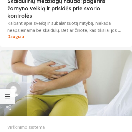
Skaidulinių medžiagų nauda: pagerins
žarnyno veiklą ir prisidės prie svorio
kontrolės
Kalbant apie sveiką ir subalansuotą mitybą, niekada
neapsieinama be skaidulų. Bet ar žinote, kas tiksliai jos ...
Daugiau
Alex
Virškinimo sistema