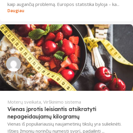
kaip augančią problemą. Europos statistika byloja – ka...
Daugiau
Alex
Moterų sveikata
,
Virškinimo sistema
Vienas įprotis leisiantis atsikratyti
nepageidaujamų kilogramų
Vienas iš populiariausių naujametinių tikslų yra sulieknėti.
Išties žmonių norinčių numesti svorį, padailinti ...