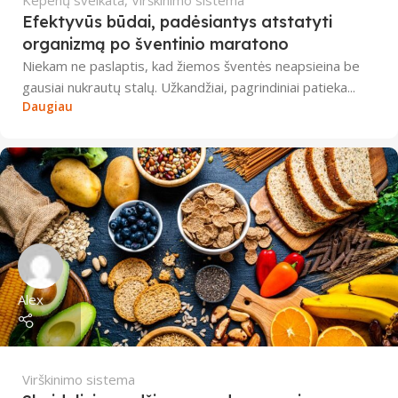
Kepenų sveikata
,
Virškinimo sistema
Efektyvūs būdai, padėsiantys atstatyti
organizmą po šventinio maratono
Niekam ne paslaptis, kad žiemos šventės neapsieina be
gausiai nukrautų stalų. Užkandžiai, pagrindiniai patieka...
Daugiau
Alex
Virškinimo sistema