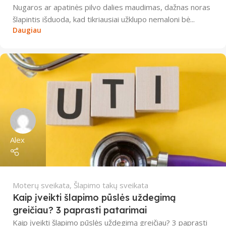
Nugaros ar apatinės pilvo dalies maudimas, dažnas noras
šlapintis išduoda, kad tikriausiai užklupo nemaloni bė...
Daugiau
Alex
Moterų sveikata
,
Šlapimo takų sveikata
Kaip įveikti šlapimo pūslės uždegimą
greičiau? 3 paprasti patarimai
Kaip įveikti šlapimo pūslės uždegimą greičiau? 3 paprasti