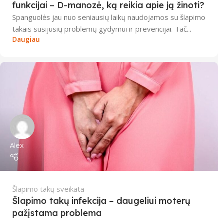
funkcijai – D-manozė, ką reikia apie ją žinoti?
Spanguolės jau nuo seniausių laikų naudojamos su šlapimo
takais susijusių problemų gydymui ir prevencijai. Tač...
Daugiau
Alex
Šlapimo takų sveikata
Šlapimo takų infekcija – daugeliui moterų
pažįstama problema