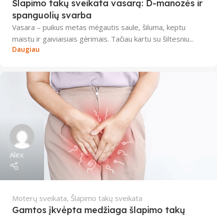
Šlapimo takų sveikata vasarą: D-manozės ir
spanguolių svarba
Vasara – puikus metas mėgautis saule, šiluma, keptu
maistu ir gaiviaisiais gėrimais. Tačiau kartu su šiltesniu...
Daugiau
Alex
Moterų sveikata
,
Šlapimo takų sveikata
Gamtos įkvėpta medžiaga šlapimo takų