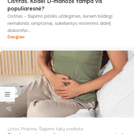
Cistitas. Kodėl D-manozė tampa vis
populiaresnė?
Cistitas – šlapimo pūslės uždegimas, kuriam būdingi
nemalonūs simptomai, sukeliantys moterims didelį
diskomfor...
Daugiau
Alex
Lotos Pharma
,
Šlapimo takų sveikata