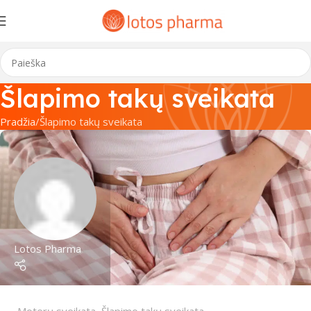
Šlapimo takų sveikata
Pradžia
Šlapimo takų sveikata
Lotos Pharma