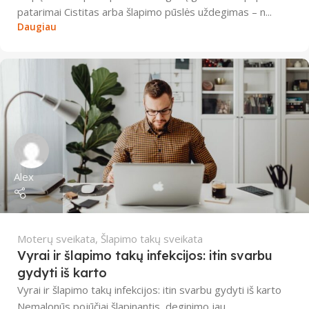
patarimai Cistitas arba šlapimo pūslės uždegimas – n...
Daugiau
Alex
Moterų sveikata
,
Šlapimo takų sveikata
Vyrai ir šlapimo takų infekcijos: itin svarbu
gydyti iš karto
Vyrai ir šlapimo takų infekcijos: itin svarbu gydyti iš karto
Nemalonūs pojūčiai šlapinantis, deginimo jau...