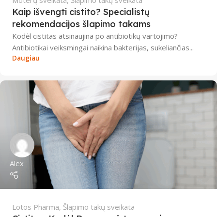
Moterų sveikata
,
Šlapimo takų sveikata
Kaip išvengti cistito? Specialistų
rekomendacijos šlapimo takams
Kodėl cistitas atsinaujina po antibiotikų vartojimo?
Antibiotikai veiksmingai naikina bakterijas, sukeliančias...
Daugiau
Alex
Lotos Pharma
,
Šlapimo takų sveikata