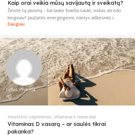
Kaip orai veikia mūsų savijautą ir sveikatą?
Žinote tą jausmą – kai lauke šviečia saulė, viskas atrodo
lengviau? Jaučiatės energingesni, mintys aiškesnės i...
Daugiau
Lotos Pharma
Imuniteto stiprinimas
,
Vitaminai ir mineralai
Vitaminas D vasarą – ar saulės tikrai
pakanka?