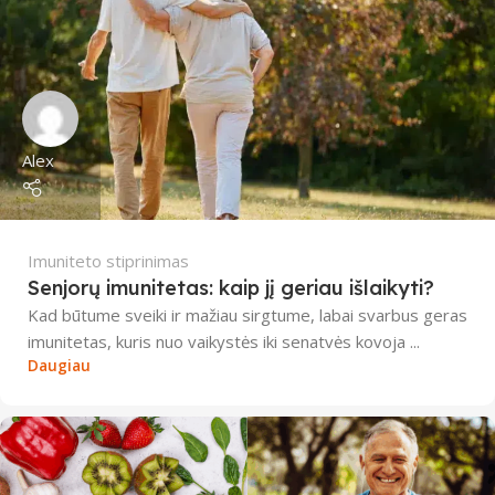
Alex
Imuniteto stiprinimas
Senjorų imunitetas: kaip jį geriau išlaikyti?
Kad būtume sveiki ir mažiau sirgtume, labai svarbus geras
imunitetas, kuris nuo vaikystės iki senatvės kovoja ...
Daugiau