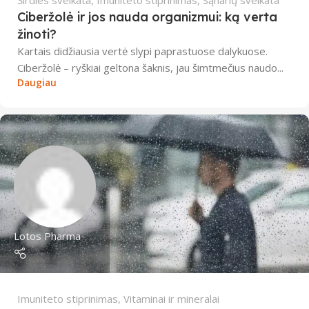
Ciberžolė ir jos nauda organizmui: ką verta
žinoti?
Kartais didžiausia vertė slypi paprastuose dalykuose.
Ciberžolė – ryškiai geltona šaknis, jau šimtmečius naudo...
Daugiau
Lotos Pharma
Imuniteto stiprinimas
,
Vitaminai ir mineralai