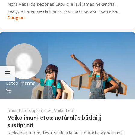
Nors vasaros sezonas Latvijoje laukiamas nekantriai,
realybė Latvijoje dažnai skiriasi nuo tikėtasi – saulė ka...
Daugiau
Lotos Pharma
Imuniteto stiprinimas
,
Vaikų ligos
Vaiko imunitetas: natūralūs būdai jį
sustiprinti
Kiekvieną rudenį tėvai susiduria su tuo pačiu scenarijumi: