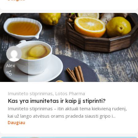
Alex
Imuniteto stiprinimas
,
Lotos Pharma
Kas yra imunitetas ir kaip jį stiprinti?
Imuniteto stiprinimas – itin aktuali tema kiekvieną rudenį,
kai už lango atvėsus orams pradeda siausti gripo i...
Daugiau