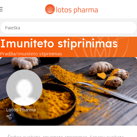
Imuniteto stiprinimas
Pradžia
Imuniteto stiprinimas
Lotos Pharma
Širdies sveikata
,
Imuniteto stiprinimas
,
Sąnarių sveikata