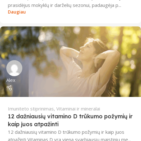
prasidėjus mokyklų ir darželių sezonui, padaugėja p...
Daugiau
Alex
Imuniteto stiprinimas
,
Vitaminai ir mineralai
12 dažniausių vitamino D trūkumo požymių ir
kaip juos atpažinti
12 dažniausių vitamino D trūkumo požymių ir kaip juos
atpažinti Vitaminas D yra viena svarbiausių maistinių me...