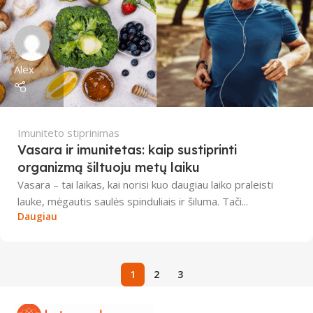
Alex
Imuniteto stiprinimas
Vasara ir imunitetas: kaip sustiprinti
organizmą šiltuoju metų laiku
Vasara – tai laikas, kai norisi kuo daugiau laiko praleisti
lauke, mėgautis saulės spinduliais ir šiluma. Tači...
Daugiau
1
2
3