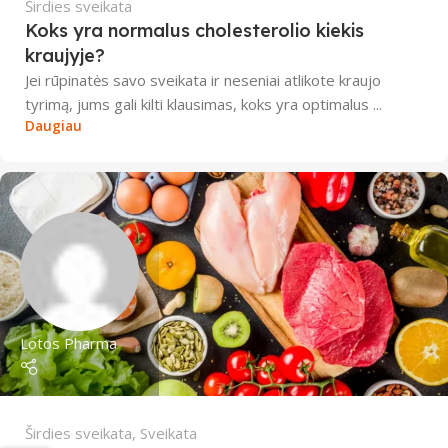
Širdies sveikata
Koks yra normalus cholesterolio kiekis
kraujyje?
Jei rūpinatės savo sveikata ir neseniai atlikote kraujo
tyrimą, jums gali kilti klausimas, koks yra optimalus ...
Daugiau
Lotos Pharma
Širdies sveikata
,
Sveikata