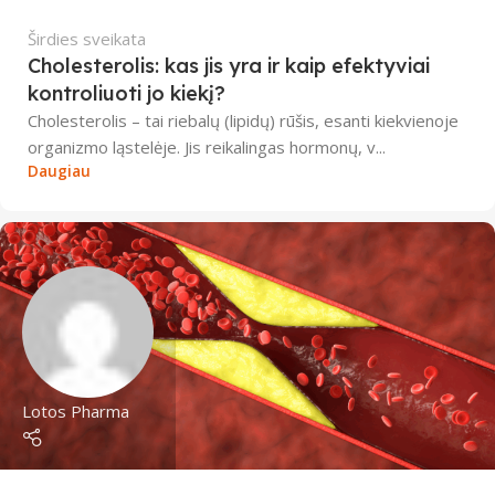
Širdies sveikata
Cholesterolis: kas jis yra ir kaip efektyviai
kontroliuoti jo kiekį?
Cholesterolis – tai riebalų (lipidų) rūšis, esanti kiekvienoje
organizmo ląstelėje. Jis reikalingas hormonų, v...
Daugiau
Lotos Pharma