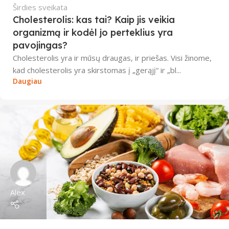
Širdies sveikata
Cholesterolis: kas tai? Kaip jis veikia
organizmą ir kodėl jo perteklius yra
pavojingas?
Cholesterolis yra ir mūsų draugas, ir priešas. Visi žinome,
kad cholesterolis yra skirstomas į „gerąjį“ ir „bl...
Daugiau
Alex