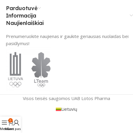
Parduotuvė
Informacija
Naujienlaiškiai
Prenumeruokite naujienas ir gaukite geriausias nuolaidas bei
pasiūlymus!
Visos teisės saugomos UAB Lotos Pharma
Lietuvių
0
Menu
Mano paskyra
Cart