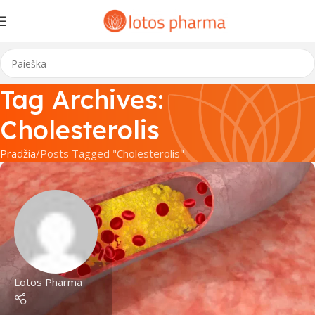
Tag Archives:
Cholesterolis
Pradžia
Posts Tagged "Cholesterolis"
Lotos Pharma