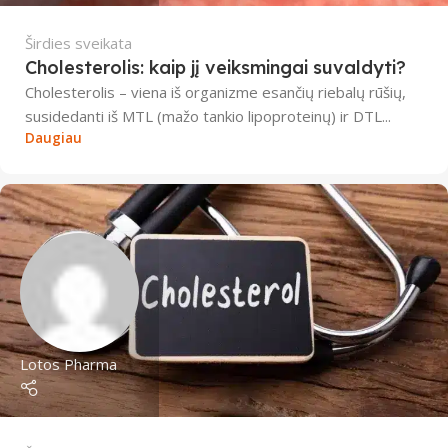
Širdies sveikata
Cholesterolis: kaip jį veiksmingai suvaldyti?
Cholesterolis – viena iš organizme esančių riebalų rūšių,
susidedanti iš MTL (mažo tankio lipoproteinų) ir DTL...
Daugiau
Lotos Pharma