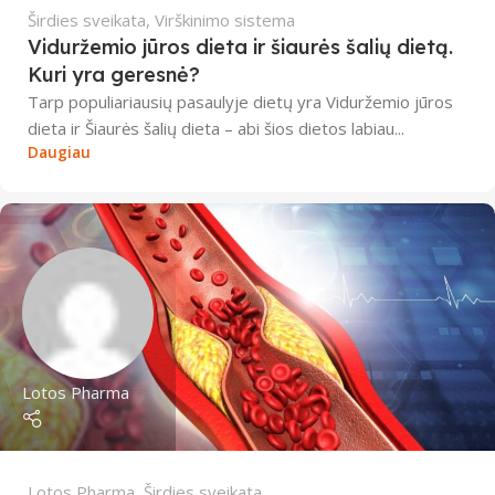
Širdies sveikata
,
Virškinimo sistema
Viduržemio jūros dieta ir šiaurės šalių dietą.
Kuri yra geresnė?
Tarp populiariausių pasaulyje dietų yra Viduržemio jūros
dieta ir Šiaurės šalių dieta – abi šios dietos labiau...
Daugiau
Lotos Pharma
Lotos Pharma
,
Širdies sveikata