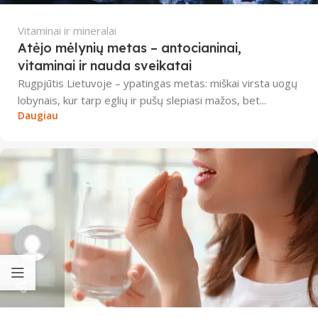
Vitaminai ir mineralai
Atėjo mėlynių metas – antocianinai,
vitaminai ir nauda sveikatai
Rugpjūtis Lietuvoje – ypatingas metas: miškai virsta uogų
lobynais, kur tarp eglių ir pušų slepiasi mažos, bet...
Daugiau
Alex