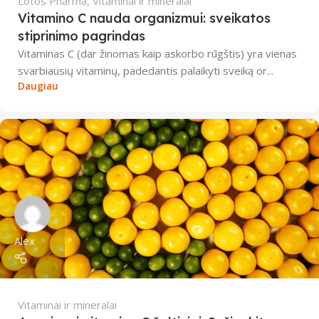
Lotos Pharma
,
Vitaminai ir mineralai
Vitamino C nauda organizmui: sveikatos
stiprinimo pagrindas
Vitaminas C (dar žinomas kaip askorbo rūgštis) yra vienas
svarbiausių vitaminų, padedantis palaikyti sveiką or...
Daugiau
Alex
Vitaminai ir mineralai