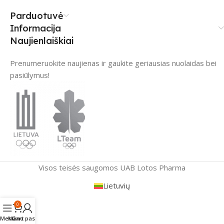
Parduotuvė
Informacija
Naujienlaiškiai
Prenumeruokite naujienas ir gaukite geriausias nuolaidas bei
pasiūlymus!
Visos teisės saugomos UAB Lotos Pharma
Lietuvių
0
Menu
Mano paskyra
Cart