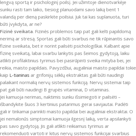
lengvą sportą ir psichologinį poilsį. Jei užimtoje dienotvarkėje
sunku rasti tam laiko, tiesiog planuodami savo laiką bent 1
valandą per dieną paskirkite poilsiui. Juk tai kas suplanuota, turi
būti įvykdyta, ar ne?
Fizinė sveikata
. Fizinės problemos taip pat gali kelti papildomą
nerimą ar stresą. Sportas gali būti svarbus ne tik rūpinantis savo
fizine sveikata, bet ir norint pailsėti psichologiškai. Kalbant apie
fizinę sveikatą, labai svarbu lankytis pas šeimos gydytoją, laiku
atlikti profilaktinius tyrimus bei pasirūpinti sveika mityba bei, jei
reikia, maisto papildais. Pavyzdžiui, augaliniai maisto papildai tokie
kaip
L-tianinas
ar grifonijų sėklų ekstraktas gali būti naudingi
palaikant normalią nervų sistemos funkciją. Nervų sistemai taip
pat gali būti naudingi B grupės vitaminai, D vitaminas.
Jei kamuoja nerimas, naktimis sunku išsimiegoti ir pailsėti –
išbandykite šiuos 3 kertinius patarimus gerai savijautai. Padėti
gali ir tinkamai parinkti maisto papildai bei augaliniai ekstraktai. O
jei nemalonūs simptomai kamuoja ilgesnį laiką, verta apsilankyti
pas savo gydytoją. Jis gali atlikti reikiamus tyrimus ar
rekomenduoti vartoti ir kitus nervų sistemos funkcijai svarbius