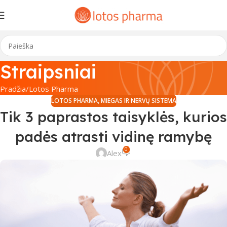
Straipsniai
Pradžia
Lotos Pharma
LOTOS PHARMA
,
MIEGAS IR NERVŲ SISTEMA
Tik 3 paprastos taisyklės, kurios
padės atrasti vidinę ramybę
0
Alex