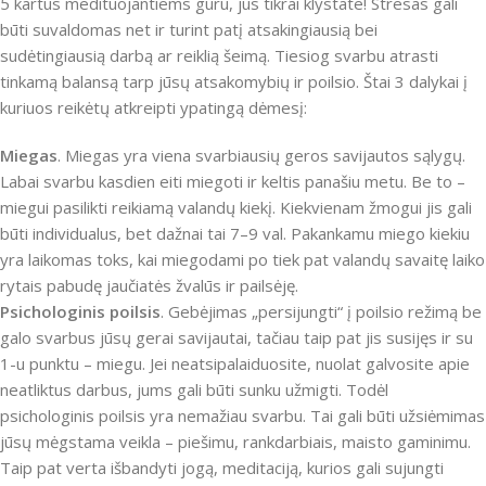
5 kartus medituojantiems guru, jūs tikrai klystate! Stresas gali
būti suvaldomas net ir turint patį atsakingiausią bei
sudėtingiausią darbą ar reiklią šeimą. Tiesiog svarbu atrasti
tinkamą balansą tarp jūsų atsakomybių ir poilsio. Štai 3 dalykai į
kuriuos reikėtų atkreipti ypatingą dėmesį:
Miegas
. Miegas yra viena svarbiausių geros savijautos sąlygų.
Labai svarbu kasdien eiti miegoti ir keltis panašiu metu. Be to –
miegui pasilikti reikiamą valandų kiekį. Kiekvienam žmogui jis gali
būti individualus, bet dažnai tai 7–9 val. Pakankamu miego kiekiu
yra laikomas toks, kai miegodami po tiek pat valandų savaitę laiko
rytais pabudę jaučiatės žvalūs ir pailsėję.
Psichologinis poilsis
. Gebėjimas „persijungti“ į poilsio režimą be
galo svarbus jūsų gerai savijautai, tačiau taip pat jis susijęs ir su
1-u punktu – miegu. Jei neatsipalaiduosite, nuolat galvosite apie
neatliktus darbus, jums gali būti sunku užmigti. Todėl
psichologinis poilsis yra nemažiau svarbu. Tai gali būti užsiėmimas
jūsų mėgstama veikla – piešimu, rankdarbiais, maisto gaminimu.
Taip pat verta išbandyti jogą, meditaciją, kurios gali sujungti