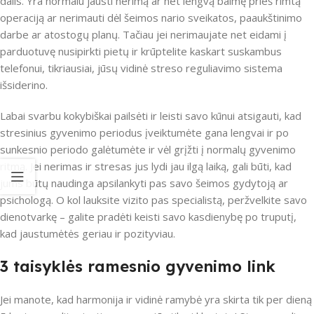
dalis. Yra normalu jausti nerimą ar net lengvą baimę prieš rimtą
operaciją ar nerimauti dėl šeimos nario sveikatos, paaukštinimo
darbe ar atostogų planų. Tačiau jei nerimaujate net eidami į
parduotuvę nusipirkti pietų ir krūptelite kaskart suskambus
telefonui, tikriausiai, jūsų vidinė streso reguliavimo sistema
išsiderino.
Labai svarbu kokybiškai pailsėti ir leisti savo kūnui atsigauti, kad
stresinius gyvenimo periodus įveiktumėte gana lengvai ir po
sunkesnio periodo galėtumėte ir vėl grįžti į normalų gyvenimo
ritmą. Jei nerimas ir stresas jus lydi jau ilgą laiką, gali būti, kad
jums būtų naudinga apsilankyti pas savo šeimos gydytoją ar
psichologą. O kol lauksite vizito pas specialistą, peržvelkite savo
dienotvarkę – galite pradėti keisti savo kasdienybę po truputį,
kad jaustumėtės geriau ir pozityviau.
3 taisyklės ramesnio gyvenimo link
Jei manote, kad harmonija ir vidinė ramybė yra skirta tik per dieną