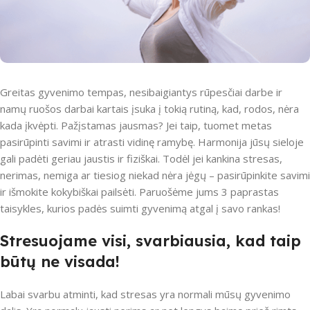
Greitas gyvenimo tempas, nesibaigiantys rūpesčiai darbe ir
namų ruošos darbai kartais įsuka į tokią rutiną, kad, rodos, nėra
kada įkvėpti. Pažįstamas jausmas? Jei taip, tuomet metas
pasirūpinti savimi ir atrasti vidinę ramybę. Harmonija jūsų sieloje
gali padėti geriau jaustis ir fiziškai. Todėl jei kankina stresas,
nerimas, nemiga ar tiesiog niekad nėra jėgų – pasirūpinkite savimi
ir išmokite kokybiškai pailsėti. Paruošėme jums 3 paprastas
taisykles, kurios padės suimti gyvenimą atgal į savo rankas!
Stresuojame visi, svarbiausia, kad taip
būtų ne visada!
Labai svarbu atminti, kad stresas yra normali mūsų gyvenimo