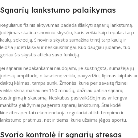
Sąnarių lankstumo palaikymas
Reguliarus fizinis aktyvumas padeda išlaikyti sąnarių lankstumą.
Judėjimas skatina sinovinio skysčio, kuris veikia kaip tepalas tarp
kaulų, sekreciją. Sinovinis skystis sumažina trintį tarp kaulų ir
leidžia judėti laisvai ir neskausmingai. Kuo daugiau judame, tuo
geriau šis skystis atlieka savo funkciją.
Jei sąnariai nepakankamai naudojami, jie sustingsta, sumažėja jų
judesių amplitudė, o kasdienė veikla, pavyzdžiui, lipimas laiptais ar
daiktų kėlimas, tampa sunki. Žmonės, kurie per savaitę fizinei
veiklai skiria mažiau nei 150 minučių, dažniau patiria sąnarių
sustingimą ir skausmą. Neskubus pasivaikščiojimas ar lengva
mankšta gali žymiai pagerinti sąnarių lankstumą. Štai kodėl
kineziterapeutai rekomenduoja reguliariai atlikti tempimo ir
lankstumo pratimus, net ir tiems, kurie užsiima jėgos sportu.
Svorio kontrolė ir sąnarių stresas