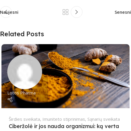
Naujesni
Senesni
Related Posts
Lotos Pharma
Širdies sveikata
,
Imuniteto stiprinimas
,
Sąnarių sveikata
Ciberžolė ir jos nauda organizmui: ką verta