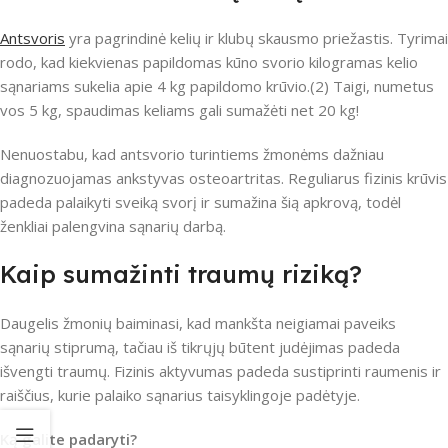
Antsvoris
yra pagrindinė kelių ir klubų skausmo priežastis. Tyrimai
rodo, kad kiekvienas papildomas kūno svorio kilogramas kelio
sąnariams sukelia apie 4 kg papildomo krūvio.(2) Taigi, numetus
vos 5 kg, spaudimas keliams gali sumažėti net 20 kg!
Nenuostabu, kad antsvorio turintiems žmonėms dažniau
diagnozuojamas ankstyvas osteoartritas. Reguliarus fizinis krūvis
padeda palaikyti sveiką svorį ir sumažina šią apkrovą, todėl
ženkliai palengvina sąnarių darbą.
Kaip sumažinti traumų riziką?
Daugelis žmonių baiminasi, kad mankšta neigiamai paveiks
sąnarių stiprumą, tačiau iš tikrųjų būtent judėjimas padeda
išvengti traumų. Fizinis aktyvumas padeda sustiprinti raumenis ir
raiščius, kurie palaiko sąnarius taisyklingoje padėtyje.
Ką galite padaryti?