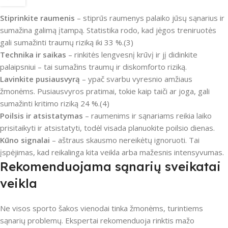
Stiprinkite raumenis
– stiprūs raumenys palaiko jūsų sąnarius ir
sumažina galimą įtampą. Statistika rodo, kad jėgos treniruotės
gali sumažinti traumų riziką iki 33 %.(3)
Technika ir saikas
– rinkitės lengvesnį krūvį ir jį didinkite
palaipsniui – tai sumažins traumų ir diskomforto riziką.
Lavinkite pusiausvyrą
– ypač svarbu vyresnio amžiaus
žmonėms. Pusiausvyros pratimai, tokie kaip taiči ar joga, gali
sumažinti kritimo riziką 24 %.(4)
Poilsis ir atsistatymas
– raumenims ir sąnariams reikia laiko
prisitaikyti ir atsistatyti, todėl visada planuokite poilsio dienas.
Kūno signalai
– aštraus skausmo nereikėtų ignoruoti. Tai
įspėjimas, kad reikalinga kita veikla arba mažesnis intensyvumas.
Rekomenduojama sąnarių sveikatai
veikla
Ne visos sporto šakos vienodai tinka žmonėms, turintiems
sąnarių problemų. Ekspertai rekomenduoja rinktis mažo