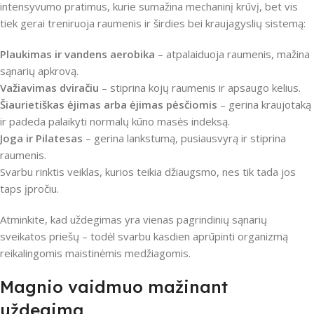
intensyvumo pratimus, kurie sumažina mechaninį krūvį, bet vis
tiek gerai treniruoja raumenis ir širdies bei kraujagyslių sistemą:
Plaukimas ir vandens aerobika
– atpalaiduoja raumenis, mažina
sąnarių apkrovą.
Važiavimas dviračiu
– stiprina kojų raumenis ir apsaugo kelius.
Šiaurietiškas ėjimas arba ėjimas pėsčiomis
– gerina kraujotaką
ir padeda palaikyti normalų kūno masės indeksą.
Joga ir Pilatesas
– gerina lankstumą, pusiausvyrą ir stiprina
raumenis.
Svarbu rinktis veiklas, kurios teikia džiaugsmo, nes tik tada jos
taps įpročiu.
Atminkite, kad uždegimas yra vienas pagrindinių sąnarių
sveikatos priešų – todėl svarbu kasdien aprūpinti organizmą
reikalingomis maistinėmis medžiagomis.
Magnio vaidmuo mažinant
uždegimą