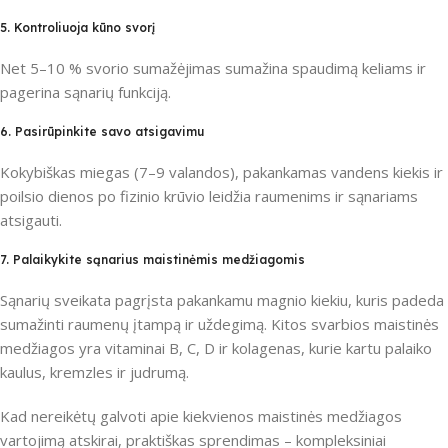
5. Kontroliuoja kūno svorį
Net 5–10 % svorio sumažėjimas sumažina spaudimą keliams ir
pagerina sąnarių funkciją.
6. Pasirūpinkite savo atsigavimu
Kokybiškas miegas (7–9 valandos), pakankamas vandens kiekis ir
poilsio dienos po fizinio krūvio leidžia raumenims ir sąnariams
atsigauti.
7. Palaikykite sąnarius maistinėmis medžiagomis
Sąnarių sveikata pagrįsta pakankamu magnio kiekiu, kuris padeda
sumažinti raumenų įtampą ir uždegimą. Kitos svarbios maistinės
medžiagos yra vitaminai B, C, D ir kolagenas, kurie kartu palaiko
kaulus, kremzles ir judrumą.
Kad nereikėtų galvoti apie kiekvienos maistinės medžiagos
vartojimą atskirai, praktiškas sprendimas – kompleksiniai