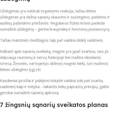
Uždegimas yra natūrali organizmo reakcija, tačiau lėtinis
uždegimas yra dažna sąnarių skausmo ir sustingimo, patinimo ir
audinių pažeidimo priežastis. Reguliarus fizinis krūvis padeda
sumažinti uždegimą – gerina kraujotaką ir hormonų pusiausvyrą.
Tačiau maistinės medžiagos taip pat vaidina didelį vaidmenį.
Kalbant apie sąnarių sveikatą, magnis yra ypač svarbus, nes jis
dalyvauja raumenų ir nervų funkcijoje bei mažina oksidacinį
stresą. Žmonės, vartojantys didesnį magnio kiekį, turi mažesnį
lėtinio uždegimo lygį.(4)
Kasdieniai įpročiai ir judėjimo kokybė vaidina tokį pat svarbų
vaidmenį kaip ir mityba – laikantis kelių paprastų principų, galite
gerokai sumažinti sąnarių apkrovą.
7 žingsnių sąnarių sveikatos planas