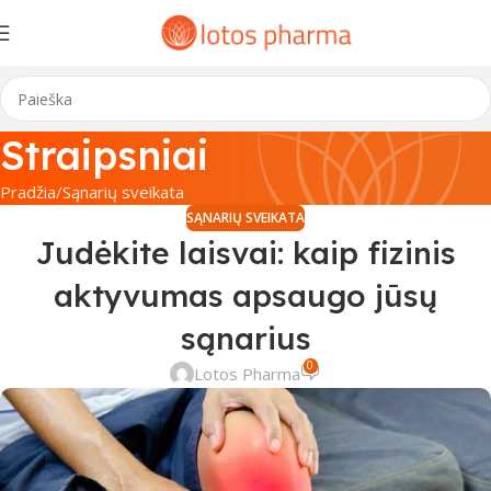
Straipsniai
Pradžia
Sąnarių sveikata
SĄNARIŲ SVEIKATA
Judėkite laisvai: kaip fizinis
aktyvumas apsaugo jūsų
sąnarius
0
Lotos Pharma