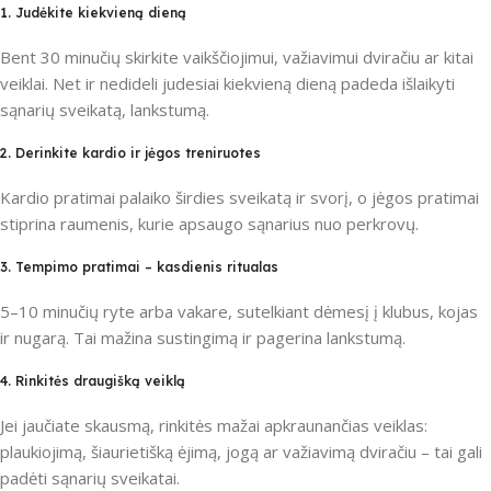
1. Judėkite kiekvieną dieną
Bent 30 minučių skirkite vaikščiojimui, važiavimui dviračiu ar kitai
veiklai. Net ir nedideli judesiai kiekvieną dieną padeda išlaikyti
sąnarių sveikatą, lankstumą.
2. Derinkite kardio ir jėgos treniruotes
Kardio pratimai palaiko širdies sveikatą ir svorį, o jėgos pratimai
stiprina raumenis, kurie apsaugo sąnarius nuo perkrovų.
3. Tempimo pratimai – kasdienis ritualas
5–10 minučių ryte arba vakare, sutelkiant dėmesį į klubus, kojas
ir nugarą. Tai mažina sustingimą ir pagerina lankstumą.
4. Rinkitės draugišką veiklą
Jei jaučiate skausmą, rinkitės mažai apkraunančias veiklas:
plaukiojimą, šiaurietišką ėjimą, jogą ar važiavimą dviračiu – tai gali
padėti sąnarių sveikatai.