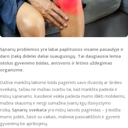
Sąnarių problemos yra labai paplitusios visame pasaulyje ir
daro įtaką didelei daliai suaugusiųjų. Tai daugiausia lemia
sėslus gyvenimo būdas, antsvoris ir lėtinis uždegimas
organizme.
Dažnai mankštą laikome būdu pagerinti savo išvaizdą ar širdies
sveikatą, tačiau ne mažiau svarbu tai, kad mankšta padeda ir
mūsų sąnariams. Kasdienė veikla padeda mums išlikti mobiliems,
mažina skausmą ir netgi sumažina įvairių ligų išsivystymo
riziką.
Sąnarių sveikata
yra mūsų laisvės pagrindas – ji leidžia
mums judėti, žaisti su vaikais, maloniai pasivaikščioti ir gyventi
gyvenimą be apribojimų.