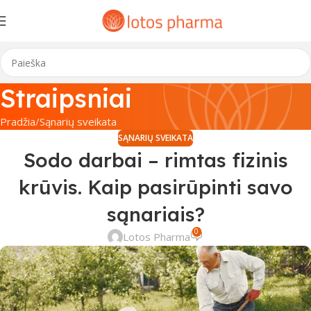
Straipsniai
Pradžia
Sąnarių sveikata
SĄNARIŲ SVEIKATA
Sodo darbai – rimtas fizinis
krūvis. Kaip pasirūpinti savo
sąnariais?
0
Lotos Pharma