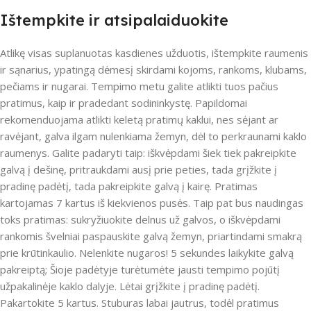
Ištempkite ir atsipalaiduokite
Atlikę visas suplanuotas kasdienes užduotis, ištempkite raumenis
ir sąnarius, ypatingą dėmesį skirdami kojoms, rankoms, klubams,
pečiams ir nugarai. Tempimo metu galite atlikti tuos pačius
pratimus, kaip ir pradedant sodininkystę. Papildomai
rekomenduojama atlikti keletą pratimų kaklui, nes sėjant ar
ravėjant, galva ilgam nulenkiama žemyn, dėl to perkraunami kaklo
raumenys. Galite padaryti taip: iškvėpdami šiek tiek pakreipkite
galvą į dešinę, pritraukdami ausį prie peties, tada grįžkite į
pradinę padėtį, tada pakreipkite galvą į kairę. Pratimas
kartojamas 7 kartus iš kiekvienos pusės. Taip pat bus naudingas
toks pratimas: sukryžiuokite delnus už galvos, o iškvėpdami
rankomis švelniai paspauskite galvą žemyn, priartindami smakrą
prie krūtinkaulio. Nelenkite nugaros! 5 sekundes laikykite galvą
pakreiptą; Šioje padėtyje turėtumėte jausti tempimo pojūtį
užpakalinėje kaklo dalyje. Lėtai grįžkite į pradinę padėtį.
Pakartokite 5 kartus. Stuburas labai jautrus, todėl pratimus