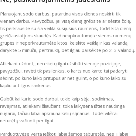
Planuojant sodo darbus, patartina visos dienos neskirti tik
vienam darbui. Pavyzdžiui, jei visą dieną grėbsite ar sėsite žolę,
tik perkrausite su šia veikla susijusius raumenis, todėl kitą dieną
greičiausiai juos skaudės. Kad neapkrautumėte vienos raumenų
grupės ir neperkrautumėte kitos, keiskite veiklą ir kas valandą
darykite 5 minučių pertrauką, bet ilgiau pailsėkite po 2–3 valandų.
Atliekant užduotį, nereikėtų ilgai užsibūti vienoje pozicijoje,
pavyzdžiui, ravėti tik pasilenkus, o karts nuo karto tai padaryti
sėdint, po kurio laiko pritūpus ar net gulint, o po kurio laiko su
kapliu ant ilgos rankenos.
Galbūt kai kurie sodo darbai, tokie kaip sėja, sodinimas,
ravėjimas, atliekami šliaužiant, tokia laikysena išties naudinga
nugarai, tačiau labai apkrauna kelių sąnarius. Todėl vikšrai
neturėtų važiuoti per ilgai.
Parduotuvėse verta ieškoti labai žemos taburetės, nes ji labai