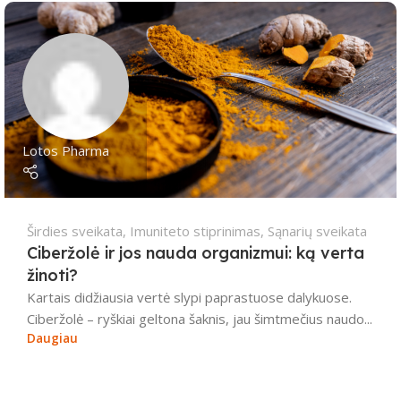
Lotos Pharma
Širdies sveikata
,
Imuniteto stiprinimas
,
Sąnarių sveikata
Ciberžolė ir jos nauda organizmui: ką verta
žinoti?
Kartais didžiausia vertė slypi paprastuose dalykuose.
Ciberžolė – ryškiai geltona šaknis, jau šimtmečius naudo...
Daugiau