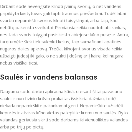
Dirbant sode nevengsite kilnoti įvairių svorių, o net vandens
pripildyta laistytuvas gali tapti traumos priežastimi. Todėl labai
svarbu nepamiršti svorius kilnoti taisyklingai, arba taip, kad
nebūtų pakenkta sveikatai. Pirmiausia reikia naudoti abi rankas,
nes tada svoris tolygiai pasiskirsto abiejose kūno pusėse. Antra,
turėtumėte šiek tiek sulenkti kelius, taip sumažinant apatinės
nugaros dalies apkrovą. Trečia, kilnojant svorius visada reikia
užbaigti judesį iki galo, o ne sukti į dešinę ar į kairę, kol nugara
nebus visiškai tiesi.
Saulės ir vandens balansas
Dauguma sodo darbų apkrauna kūną, o esant šiltai pavasario
saulei ir nuo fizinio krūvio prakaitas išsiskiria dažniau, todėl
niekada nepamirškite pakankamai gerti. Nepamirškite užsidėti
kepurės ir atviras kūno vietas patepkite kremu nuo saulės. Ryto
valandas geriausia skirti sodo darbams iki vienuoliktos valandos
arba po trijų po pietų.