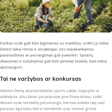
Darbas sode gali būti lyginamas su mankšta, todėl į jį reikia
žiūrėti labai rimtai ir atsakingai, nes nepakankamas
pasiruošimas ar pervargimas gali pakenkti. Sąnarių
skausmas ir sužalojimai gali būti pirmieji ženklai, kad reikia
apsisaugoti.
Tai ne varžybos ar konkursas
Nebent žiemą aktyviai lankėtės sporto salėje, bėgiojote ar
slidinėjote, jūsų kūnas yra pripratęs prie fizinio krūvio, todėl
dirbant sode nereikėtų persistengti. Neretai nutinka taip, kad
pavasarį ilgai būna šalti ir nemalonūs orai, tuomet greitai