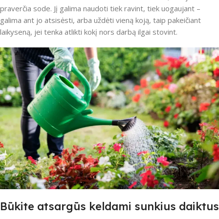
praverčia sode. Jį galima naudoti tiek ravint, tiek uogaujant –
galima ant jo atsisėsti, arba uždėti vieną koją, taip pakeičiant
laikyseną, jei tenka atlikti kokį nors darbą ilgai stovint.
Būkite atsargūs keldami sunkius daiktus