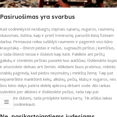
Pasiruošimas yra svarbus
Kad sodininkystė nesibaigtų stipriais sąnarių, nugaros, raumenų
skausmais, būtina, kaip ir prieš treniruotę, paruošti kūną fiziniam
darbui. Pirmiausia reikia sušildyti raumenis ir pagerinti viso kūno
kraujotaką – ištiesti pėdas ir riešus, sugniaužti pirštus į kumščius,
o tada ištiesti tiesiai ir išskėsti kaip katė. Pakilkite ant pirštų
galiukų ir stenkitės pirštais pasiekti kuo aukščiau; Išskleiskite kojas
ir atsistokite delnais arti žemės. Atlikdami šiuos pratimus, rinkitės
stabilų pagrindą, kad pėdos neįsmuktų į minkštą žemę. Taip pat
nepamirškite mankštinti kelių, alkūnių, pečių, klubų ir nugaros, nes
šios kūno dalys patiria didelę apkrovą dirbant sode. Abi rankas
sulenkite per alkūnes ir išskleiskite pečius, tada taip pat
apvalykite dubenį, tada pritūpkite keletą kartų. Tik atšilus laikas
pradėti sodininkauti.
Ne, pasikartojantiems judesiams