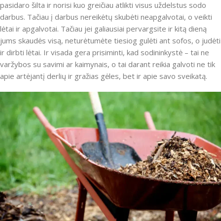
pasidaro šilta ir norisi kuo greičiau atlikti visus uždelstus sodo
darbus. Tačiau į darbus nereikėtų skubėti neapgalvotai, o veikti
lėtai ir apgalvotai. Tačiau jei galiausiai pervargsite ir kitą dieną
jums skaudės visą, neturėtumėte tiesiog gulėti ant sofos, o judėti
ir dirbti lėtai. Ir visada gera prisiminti, kad sodininkystė – tai ne
varžybos su savimi ar kaimynais, o tai darant reikia galvoti ne tik
apie artėjantį derlių ir gražias gėles, bet ir apie savo sveikatą.