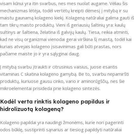
visam kūnui yra itin svarbus, nes mes nuolat augame. Vėliau šis
mechanizmas lėtėja, todėl vertėtų kreipti dėmesį į mitybą ir su
maistu gaunamą kolageno kiekį. Kolageną natūraliai galima gauti iš
tam tikrų maisto produktų. Vieni iš geriausių šaltinių yra: kaulų
sultinys ar šaltiena, želatina iš galvijų kaulų. Tiesa, reikia atminti,
kad ne visų organizmai vienodai gerai virškina šį maistą, todėl kai
kuriais atvejais kolageno įsisavinimas gali būti prastas, nors
pačiame maiste jo ir yra sąlyginai daug.
Į mitybą svarbu įtraukti ir citrusinius vaisius, juose esantis
vitaminas C skatina kolageno gamybą. Be to, svarbu nepamiršti
produktų, kuriuose gausu cinko, vario ir aminorūgščių, nes šie
mikroelementai prisideda prie kolageno sintezės.
Kodėl verta rinktis kolageno papildus ir
hidrolizuotą kolageną?
Kolageno papildai yra naudingi žmonėms, kurie nori pagerinti
odos būklę, sustiprinti sąnarius ar tiesiog papildyti natūraliai