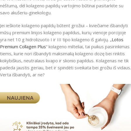
nėštumą, dėl kolageno papildų vartojimo būtinai pasitarkite su
savo akušeriu-ginekologu.
Jei ieškote kolageno papildų būtent grožiui – kviečiame išbandyti
mūsų premium linijos kolageno papildus, kurių vienoje porcijoje
yra net 10 g hidrolizuoto I ir III tipo kolageno iš galvijų. „
Lotos
Premium Collagen Plus
“ kolageno milteliai, tai puikus pasirinkimas
tiems, kurie nori išbandyti maksimalią kolageno dozę bei rinktis
kokybiškus, neutralaus kvapo ir skonio papildus. Kolagenas ne tik
padeda jaustis geriau, bet ir spindėti sveikata bei grožiu iš vidaus.
Verta išbandyti, ar ne?