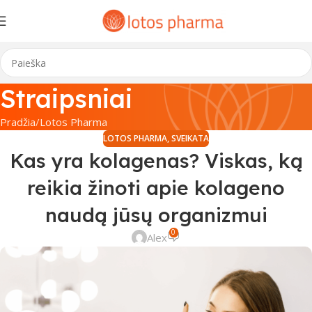
Straipsniai
Pradžia
Lotos Pharma
LOTOS PHARMA
,
SVEIKATA
Kas yra kolagenas? Viskas, ką
reikia žinoti apie kolageno
naudą jūsų organizmui
0
Alex