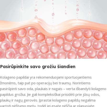
Pasirūpinkite savo grožiu šiandien
Kolageno papildai yra rekomenduojami sportuojantiems
žmonėms, taip pat po operacijų bei traumų. Norintiems
pasirūpinti savo oda, plaukais ir nagais – verta išbandyti kolageno
papildus grožiui. Jie gali kompleksiškai prisidėti prie jūsų odos,
plaukų ir nagų gerovės. Įprastai kolageno papildų negalima
vartoti nėštumo metu, todėl jei esate nėščia ar planuojate