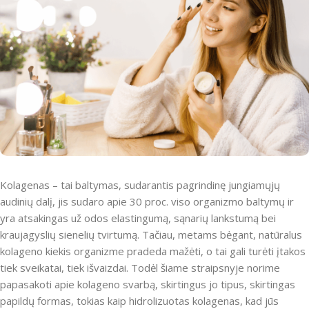
Kolagenas – tai baltymas, sudarantis pagrindinę jungiamųjų
audinių dalį, jis sudaro apie 30 proc. viso organizmo baltymų ir
yra atsakingas už odos elastingumą, sąnarių lankstumą bei
kraujagyslių sienelių tvirtumą. Tačiau, metams bėgant, natūralus
kolageno kiekis organizme pradeda mažėti, o tai gali turėti įtakos
tiek sveikatai, tiek išvaizdai. Todėl šiame straipsnyje norime
papasakoti apie kolageno svarbą, skirtingus jo tipus, skirtingas
papildų formas, tokias kaip hidrolizuotas kolagenas, kad jūs