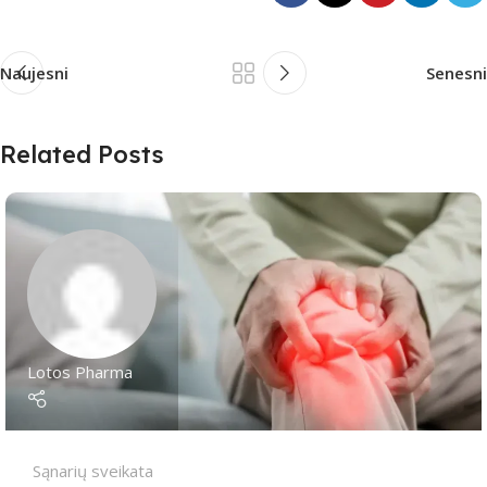
Naujesni
Senesni
Related Posts
Lotos Pharma
Sąnarių sveikata