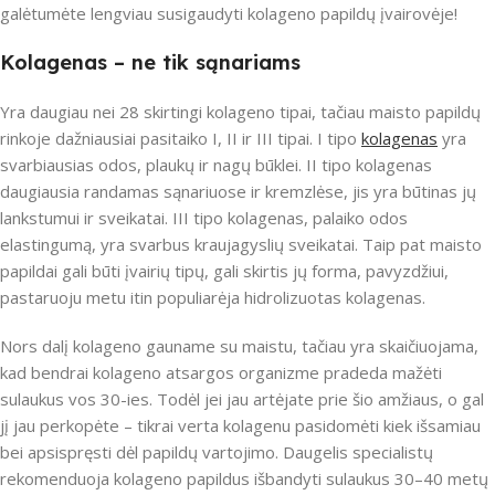
galėtumėte lengviau susigaudyti kolageno papildų įvairovėje!
Kolagenas – ne tik sąnariams
Yra daugiau nei 28 skirtingi kolageno tipai, tačiau maisto papildų
rinkoje dažniausiai pasitaiko I, II ir III tipai. I tipo
kolagenas
yra
svarbiausias odos, plaukų ir nagų būklei. II tipo kolagenas
daugiausia randamas sąnariuose ir kremzlėse, jis yra būtinas jų
lankstumui ir sveikatai. III tipo kolagenas, palaiko odos
elastingumą, yra svarbus kraujagyslių sveikatai. Taip pat maisto
papildai gali būti įvairių tipų, gali skirtis jų forma, pavyzdžiui,
pastaruoju metu itin populiarėja hidrolizuotas kolagenas.
Nors dalį kolageno gauname su maistu, tačiau yra skaičiuojama,
kad bendrai kolageno atsargos organizme pradeda mažėti
sulaukus vos 30-ies. Todėl jei jau artėjate prie šio amžiaus, o gal
jį jau perkopėte – tikrai verta kolagenu pasidomėti kiek išsamiau
bei apsispręsti dėl papildų vartojimo. Daugelis specialistų
rekomenduoja kolageno papildus išbandyti sulaukus 30–40 metų