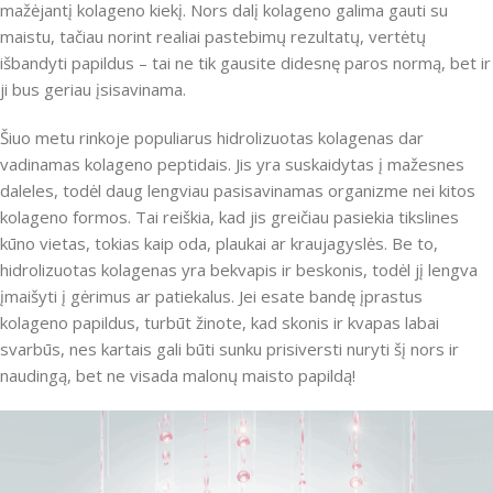
mažėjantį kolageno kiekį. Nors dalį kolageno galima gauti su
maistu, tačiau norint realiai pastebimų rezultatų, vertėtų
išbandyti papildus – tai ne tik gausite didesnę paros normą, bet ir
ji bus geriau įsisavinama.
Šiuo metu rinkoje populiarus hidrolizuotas kolagenas dar
vadinamas kolageno peptidais. Jis yra suskaidytas į mažesnes
daleles, todėl daug lengviau pasisavinamas organizme nei kitos
kolageno formos. Tai reiškia, kad jis greičiau pasiekia tikslines
kūno vietas, tokias kaip oda, plaukai ar kraujagyslės. Be to,
hidrolizuotas kolagenas yra bekvapis ir beskonis, todėl jį lengva
įmaišyti į gėrimus ar patiekalus. Jei esate bandę įprastus
kolageno papildus, turbūt žinote, kad skonis ir kvapas labai
svarbūs, nes kartais gali būti sunku prisiversti nuryti šį nors ir
naudingą, bet ne visada malonų maisto papildą!