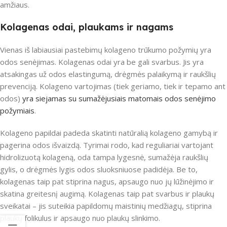
amžiaus.
Kolagenas odai, plaukams ir nagams
Vienas iš labiausiai pastebimų kolageno trūkumo požymių yra
odos senėjimas. Kolagenas odai yra be gali svarbus. Jis yra
atsakingas už odos elastingumą, drėgmės palaikymą ir raukšlių
prevenciją. Kolageno vartojimas (tiek geriamo, tiek ir tepamo ant
odos)
yra siejamas su sumažėjusiais matomais odos senėjimo
požymiais
.
Kolageno papildai padeda skatinti natūralią kolageno gamybą ir
pagerina odos išvaizdą. Tyrimai rodo, kad reguliariai vartojant
hidrolizuotą kolageną, oda tampa lygesnė, sumažėja raukšlių
gylis, o drėgmės lygis odos sluoksniuose padidėja. Be to,
kolagenas taip pat stiprina nagus, apsaugo nuo jų lūžinėjimo ir
skatina greitesnį augimą. Kolagenas taip pat svarbus ir plaukų
sveikatai – jis suteikia papildomų maistinių medžiagų, stiprina
plaukų folikulus ir apsaugo nuo plaukų slinkimo.