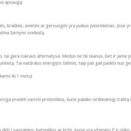
zmo apsaugą:
nės, braškės, avietės ar gervuogės yra puikus pasirinkimas. Jose yr
katina žarnyno sveikatą.
to, tai gera cukraus alternatyva. Medus ne tik skanus, bet ir jame y
unitetą. Tai natūralus energijos šaltinis, taip pat gali padėti nuo 
ikams iki 1 metų!
proga pradėti vartoti probiotikus, kurie palaiko virškinamąjį traktą 
dėti į sausainius, batonėlius ar košę. Juose yra vitamino E ir cinko, 