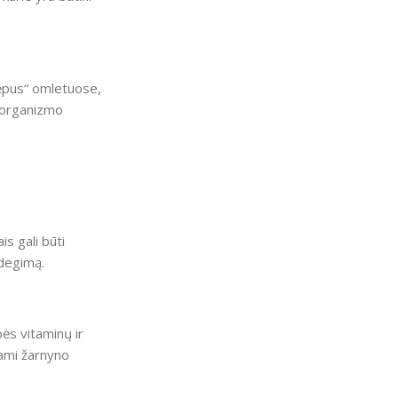
slėpus“ omletuose,
a organizmo
s gali būti
ždegimą.
ės vitaminų ir
dami žarnyno