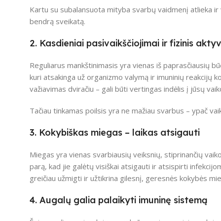
Kartu su subalansuota mityba svarbų vaidmenį atlieka ir 
bendrą sveikatą.
2. Kasdieniai pasivaikščiojimai ir fizinis akt
Reguliarus mankštinimasis yra vienas iš paprasčiausių būd
kuri atsakinga už organizmo valymą ir imuninių reakcijų k
važiavimas dviračiu – gali būti vertingas indėlis į jūsų v
Tačiau tinkamas poilsis yra ne mažiau svarbus – ypač vaik
3. Kokybiškas miegas – laikas atsigauti
Miegas yra vienas svarbiausių veiksnių, stiprinančių vai
parą, kad jie galėtų visiškai atsigauti ir atsispirti infek
greičiau užmigti ir užtikrina gilesnį, geresnės kokybės mi
4. Augalų galia palaikyti imuninę sistemą