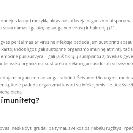
pradėjus lankyti mokyklą aktyviausiai lavėja organizmo atsparumas
 sukurdamas ilgalaikę apsaugą nuo virusų ir bakterijų.(1)
engvas peršalimas ar virusinė infekcija padeda jam sustiprinti aps
kartojančios ligos gali sustiprinti organizmo imuninę atmintį, tačia
ocinė pusiausvyra – gali ją iš tikrųjų susilpninti.(2) Sveikas gy
is vaiko organizmui sustiprėti ir sėkmingai susidoroti su sezono i
 naudojami organizmo apsaugai stiprinti. Šeivamedžio uogos, medus
entų, kurie padeda organizmui kovoti su infekcijomis. Jie tiek švieži,
vieną dieną.
o imunitetą?
ržovės, neskaldyti grūdai, baltymai, sveikosios riebalų rūgštys. Ypač