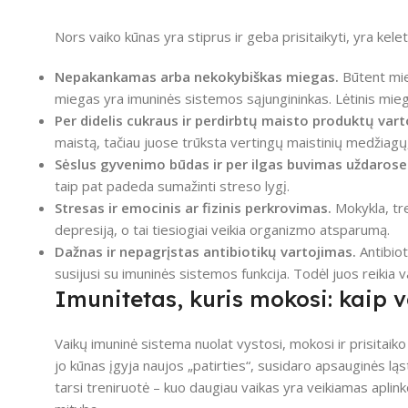
Nors vaiko kūnas yra stiprus ir geba prisitaikyti, yra kele
Nepakankamas arba nekokybiškas miegas.
Būtent mieg
miegas yra imuninės sistemos sąjungininkas. Lėtinis mie
Per didelis cukraus ir perdirbtų maisto produktų vart
maistą, tačiau juose trūksta vertingų maistinių medžiagų
Sėslus gyvenimo būdas ir per ilgas buvimas uždarose
taip pat padeda sumažinti streso lygį.
Stresas ir emocinis ar fizinis perkrovimas.
Mokykla, tre
depresiją, o tai tiesiogiai veikia organizmo atsparumą.
Dažnas ir nepagrįstas antibiotikų vartojimas.
Antibiot
susijusi su imuninės sistemos funkcija. Todėl juos reikia v
Imunitetas, kuris mokosi: kaip 
Vaikų imuninė sistema nuolat vystosi, mokosi ir prisitaiko
jo kūnas įgyja naujos „patirties“, susidaro apsauginės ląs
tarsi treniruotė – kuo daugiau vaikas yra veikiamas aplink