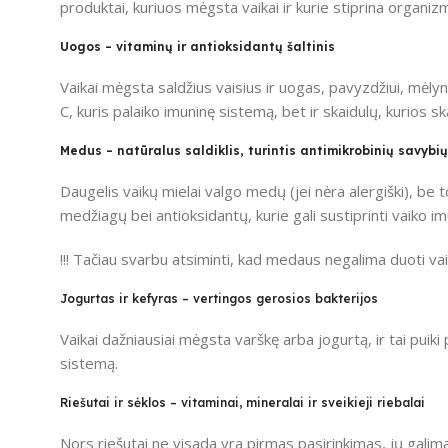
produktai, kuriuos mėgsta vaikai ir kurie stiprina organi
Uogos – vitaminų ir antioksidantų šaltinis
Vaikai mėgsta saldžius vaisius ir uogas, pavyzdžiui, mėly
C, kuris palaiko imuninę sistemą, bet ir skaidulų, kurios s
Medus – natūralus saldiklis, turintis antimikrobinių savybių
Daugelis vaikų mielai valgo medų (jei nėra alergiški), be 
medžiagų bei antioksidantų, kurie gali sustiprinti vaiko im
!!! Tačiau svarbu atsiminti, kad medaus negalima duoti va
Jogurtas ir kefyras – vertingos gerosios bakterijos
Vaikai dažniausiai mėgsta varškę arba jogurtą, ir tai puiki 
sistemą.
Riešutai ir sėklos – vitaminai, mineralai ir sveikieji riebalai
Nors riešutai ne visada yra pirmas pasirinkimas, jų galima 