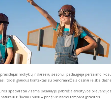
 prasidėjus mokyklų ir darželių sezonui, padaugėja peršalimo, kosuli
ojasi, todėl glaudus kontaktas su bendraamžiais dažnai reiškia dažn
iūros specialistai visame pasaulyje pabrėžia ankstyvos prevencijos
 natūraliu ir švelniu būdu – prieš virusams tampant įprastais.