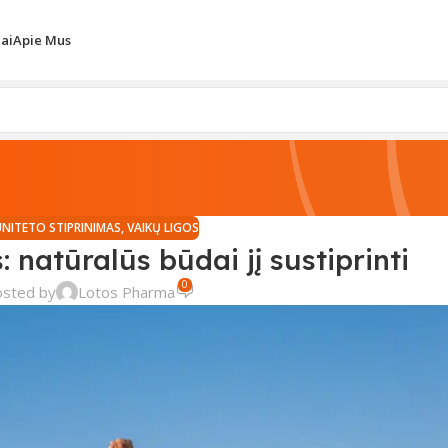
iai
Apie Mus
UNITETO STIPRINIMAS
,
VAIKŲ LIGOS
 natūralūs būdai jį sustiprinti
0
osted by
Lotos Pharma