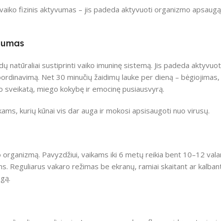
vaiko fizinis aktyvumas – jis padeda aktyvuoti organizmo apsaugą i
yvumas
ų natūraliai sustiprinti vaiko imuninę sistemą. Jis padeda aktyvuot
oordinavimą. Net 30 minučių žaidimų lauke per dieną – bėgiojimas, 
aiko sveikatą, miego kokybę ir emocinę pusiausvyrą.
ams, kurių kūnai vis dar auga ir mokosi apsisaugoti nuo virusų.
ko organizmą. Pavyzdžiui, vaikams iki 6 metų reikia bent 10–12 va
cijoms. Reguliarus vakaro režimas be ekranų, ramiai skaitant ar kalba
egą.