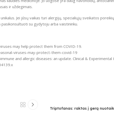
s liaudies medicinoje. Jo uogose yra daug flavonoidų, antocianinų
usais ir uždegimais.
ikalus. Jei jūsų vaikas turi alergijų, specialiųjų sveikatos poreiki
 pasikonsultuoti su gydytoju arba vaistininku.
al viruses may help protect them from COVID-19.
seasonal-viruses-may-protect-them-covid-19
oimmune and allergic diseases: an update. Clinical & Experimenta
.04139.x
Triptofanas: raktas į gerą nuotai