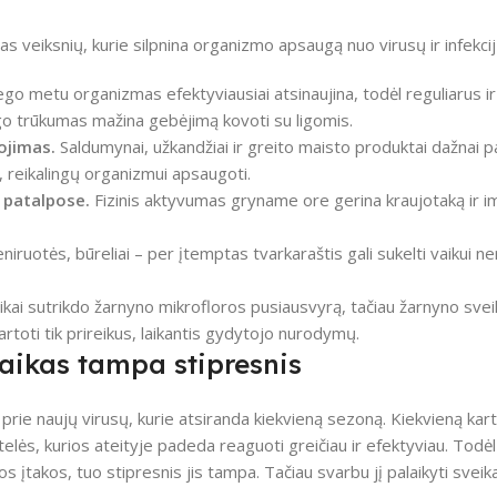
tas veiksnių, kurie silpnina organizmo apsaugą nuo virusų ir infekcij
o metu organizmas efektyviausiai atsinaujina, todėl reguliarus ir
go trūkumas mažina gebėjimą kovoti su ligomis.
ojimas.
Saldumynai, užkandžiai ir greito maisto produktai dažnai pa
, reikalingų organizmui apsaugoti.
 patalpose.
Fizinis aktyvumas gryname ore gerina kraujotaką ir i
niruotės, būreliai – per įtemptas tvarkaraštis gali sukelti vaikui n
ikai sutrikdo žarnyno mikrofloros pusiausvyrą, tačiau žarnyno svei
artoti tik prireikus, laikantis gydytojo nurodymų.
vaikas tampa stipresnis
 prie naujų virusų, kurie atsiranda kiekvieną sezoną. Kiekvieną kart
telės, kurios ateityje padeda reaguoti greičiau ir efektyviau. Todė
os įtakos, tuo stipresnis jis tampa. Tačiau svarbu jį palaikyti svei