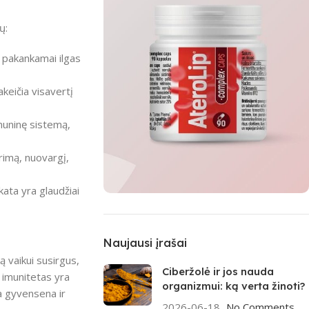
ų:
 pakankamai ilgas
keičia visavertį
muninę sistemą,
erimą, nuovargį,
kata yra glaudžiai
MĖNESIO TOP
Aterolip Complex
Naujausi įrašai
CAPS
ą vaikui susirgus,
Ciberžolė ir jos nauda
l imunitetas yra
organizmui: ką verta žinoti?
Pirkti
ka gyvensena ir
2026-06-18
No Comments