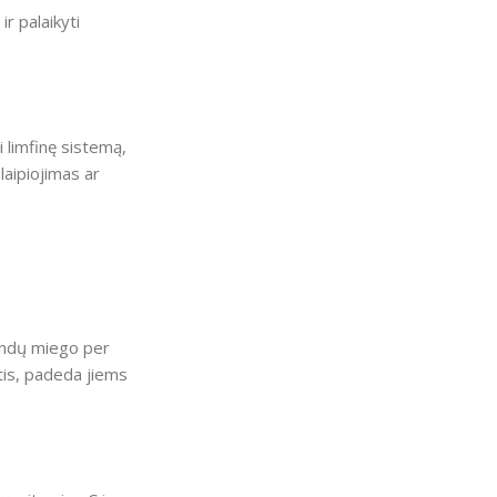
r palaikyti
i limfinę sistemą,
laipiojimas ar
landų miego per
ntis, padeda jiems