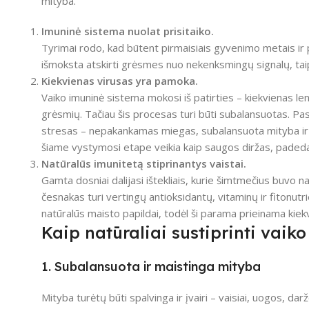
mityba.
Imuninė sistema nuolat prisitaiko.
Tyrimai rodo, kad būtent pirmaisiais gyvenimo metais ir 
išmoksta atskirti grėsmes nuo nekenksmingų signalų, taip
Kiekvienas virusas yra pamoka.
Vaiko imuninė sistema mokosi iš patirties – kiekvienas l
grėsmių. Tačiau šis procesas turi būti subalansuotas. Pasi
stresas – nepakankamas miegas, subalansuota mityba ir em
šiame vystymosi etape veikia kaip saugos diržas, padedant
Natūralūs imunitetą stiprinantys vaistai.
Gamta dosniai dalijasi ištekliais, kurie šimtmečius buvo
česnakas turi vertingų antioksidantų, vitaminų ir fitonutri
natūralūs maisto papildai, todėl ši parama prieinama kiek
Kaip natūraliai sustiprinti vaik
1. Subalansuota ir maistinga mityba
Mityba turėtų būti spalvinga ir įvairi – vaisiai, uogos, da