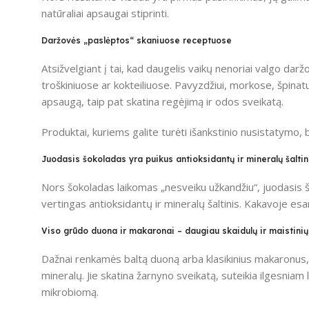
natūraliai apsaugai stiprinti.
Daržovės „paslėptos“ skaniuose receptuose
Atsižvelgiant į tai, kad daugelis vaikų nenoriai valgo dar
troškiniuose ar kokteiliuose. Pavyzdžiui, morkose, špinat
apsaugą, taip pat skatina regėjimą ir odos sveikatą.
Produktai, kuriems galite turėti išankstinio nusistatymo, b
Juodasis šokoladas yra puikus antioksidantų ir mineralų šaltin
Nors šokoladas laikomas „nesveiku užkandžiu“, juodasis šo
vertingas antioksidantų ir mineralų šaltinis. Kakavoje es
Viso grūdo duona ir makaronai – daugiau skaidulų ir maistini
Dažnai renkamės baltą duoną arba klasikinius makaronus,
mineralų. Jie skatina žarnyno sveikatą, suteikia ilgesnia
mikrobiomą.