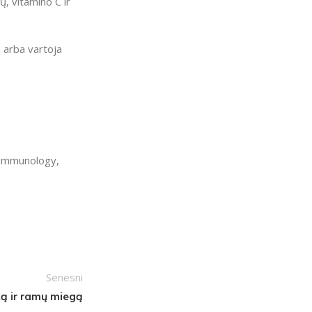
, vitamino C ir
ų arba vartoja
l Immunology,
Senesni
ką ir ramų miegą