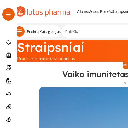
Akcijos
Visos Prekės
Straipsn
Prekių Kategorijos
Straipsniai
Pradžia
Imuniteto stiprinimas
IM
Vaiko imunitetas:
P