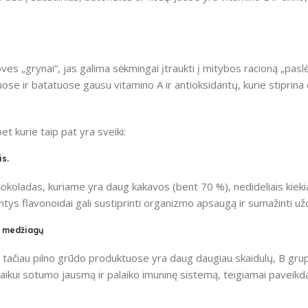
žoves „grynai“, jas galima sėkmingai įtraukti į mitybos racioną „pa
uose ir batatuose gausu vitamino A ir antioksidantų, kurie stiprin
et kurie taip pat yra sveiki:
is.
koladas, kuriame yra daug kakavos (bent 70 %), nedideliais kiekiai
antys flavonoidai gali sustiprinti organizmo apsaugą ir sumažinti u
ų medžiagų
 tačiau pilno grūdo produktuose yra daug daugiau skaidulų, B grup
m laikui sotumo jausmą ir palaiko imuninę sistemą, teigiamai paveik