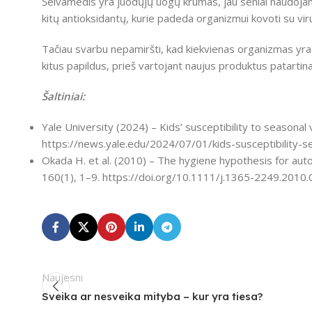
Šeivamedis yra juodųjų uogų krūmas, jau seniai naudojama
kitų antioksidantų, kurie padeda organizmui kovoti su vir
Tačiau svarbu nepamiršti, kad kiekvienas organizmas yra un
kitus papildus, prieš vartojant naujus produktus patartina
Šaltiniai:
Yale University (2024) – Kids’ susceptibility to season
https://news.yale.edu/2024/07/01/kids-susceptibility-
Okada H. et al. (2010) – The hygiene hypothesis for aut
160(1), 1–9. https://doi.org/10.1111/j.1365-2249.2010
Naujesni
Sveika ar nesveika mityba – kur yra tiesa?