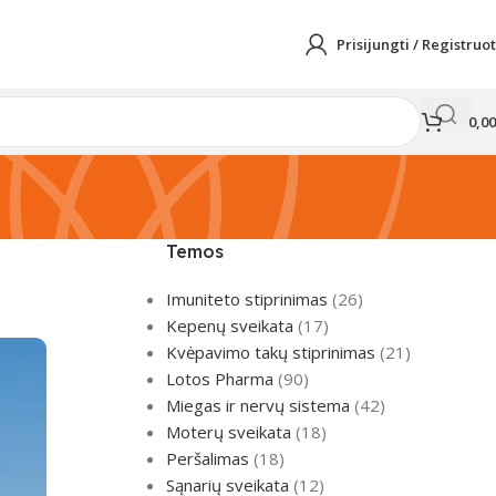
Prisijungti / Registruot
0,0
Temos
Imuniteto stiprinimas
(26)
Kepenų sveikata
(17)
Kvėpavimo takų stiprinimas
(21)
Lotos Pharma
(90)
Miegas ir nervų sistema
(42)
Moterų sveikata
(18)
Peršalimas
(18)
Sąnarių sveikata
(12)