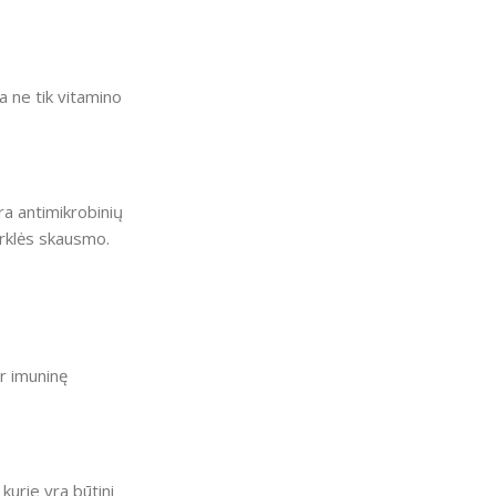
a ne tik vitamino
ra antimikrobinių
gerklės skausmo.
ir imuninę
kurie yra būtini