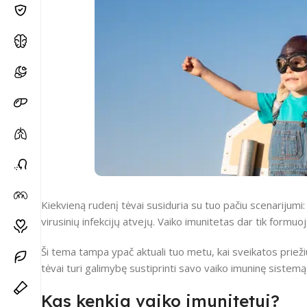
Kiekvieną rudenį tėvai susiduria su tuo pačiu scenarijumi:
virusinių infekcijų atvejų. Vaiko imunitetas dar tik formu
Ši tema tampa ypač aktuali tuo metu, kai sveikatos priež
tėvai turi galimybę sustiprinti savo vaiko imuninę sistemą
Kas kenkia vaiko imunitetui?