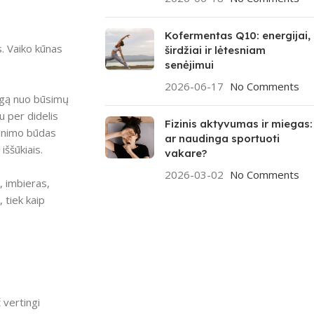
Kofermentas Q10: energijai,
. Vaiko kūnas
širdžiai ir lėtesniam
senėjimui
2026-06-17
No Comments
augą nuo būsimų
u per didelis
Fizinis aktyvumas ir miegas:
venimo būdas
ar naudinga sportuoti
ššūkiais.
vakare?
2026-03-02
No Comments
, imbieras,
 tiek kaip
 vertingi