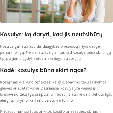
Kosulys: ką daryti, kad jis neužsibūtų
Kosulys gali atsirasti dėl daugybės priežasčių ir lydi daugelį
peršalimo ligų. Ne visi atsižvelgia į tai, kad kosulys būna skirtingų
tipų, o jiems gydyti reikia ir skirtingų strategijų.
Kodėl kosulys būną skirtingas?
Kosėjimas yra kūno refleksas, kai iš kvėpavimo takų šalinamos
gleivės ar svetimkūniai. Dažniausiai kosulys yra vienas iš
kvėpavimo takų ligų simptomų. Tačiau jis atsiranda ir dėl kitų ligų,
alergijų, rūkymo, kai kurių vaistų vartojimo.
Priklausomai nuo ligos ar kitos kosulio priežasties, skiriasi ir