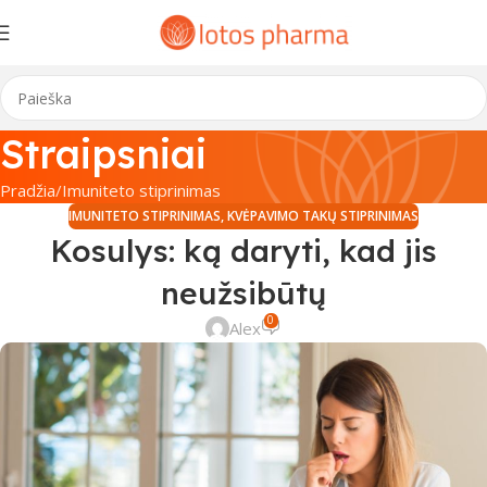
Straipsniai
Pradžia
Imuniteto stiprinimas
IMUNITETO STIPRINIMAS
,
KVĖPAVIMO TAKŲ STIPRINIMAS
Kosulys: ką daryti, kad jis
neužsibūtų
0
Alex