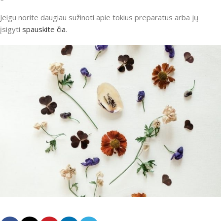
Jeigu norite daugiau sužinoti apie tokius preparatus arba jų
įsigyti
spauskite čia
.