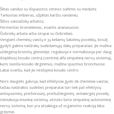
Šiltas vanduo su išspaustos citrinos sultimis su medumi;
Tarkuotas imbieras, užpiltas karštu vandeniu;
Šiltos vaistažolių arbatos;
Fermentas bromeleinas, esantis ananasuose;
Čiobrelių arbata arba sirupai su čiobreliais.
Vengiant cheminių vaistų ir jų keliamų šalutinių poveikių, kosulį
gydyti galima natūralių sudedamųjų dalių preparatais. Jie mažina
uždegimą bronchų gleivinėje, reguliuoja ir normalizuoja per daug
išsiplėtusį kosulio centrą (centrinę alfa simpatinę nervų sistemą),
kuris siunčia kosulio dirginimus, mažina spazmus bronchuose.
Labai svarbu, kad jie neslopina kosulio centro.
Nors daugelis galvoja, kad efektyviai gydo tik cheminiai vaistai,
tačiau natūralios sudėties preparatai turi tiek pat efektyvų
antispazminį, priešvirusinį, priešuždegiminį, antialerginį poveikį,
stimuliuoja imuninę sistemą, atstato beta simpatinę autonominę
nervų sistemą, kuri yra atsakinga už organizmo reakciją kilus
grėsmei.