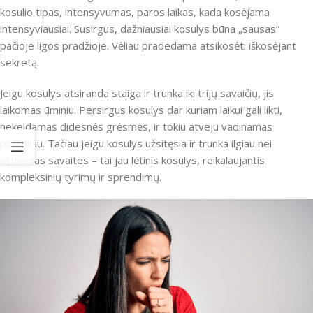
kosulio tipas, intensyvumas, paros laikas, kada kosėjama
intensyviausiai. Susirgus, dažniausiai kosulys būna „sausas“
pačioje ligos pradžioje. Vėliau pradedama atsikosėti iškosėjant
sekretą.
Jeigu kosulys atsiranda staiga ir trunka iki trijų savaičių, jis
laikomas ūminiu. Persirgus kosulys dar kuriam laikui gali likti,
nekeldamas didesnės grėsmės, ir tokiu atveju vadinamas
poūminiu. Tačiau jeigu kosulys užsitęsia ir trunka ilgiau nei
aštuonias savaites – tai jau lėtinis kosulys, reikalaujantis
kompleksinių tyrimų ir sprendimų.