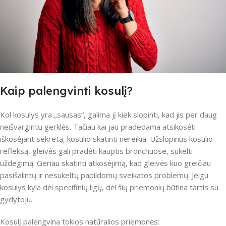
Kaip palengvinti kosulį?
Kol kosulys yra „sausas“, galima jį kiek slopinti, kad jis per daug
neišvargintų gerklės. Tačiau kai jau pradedama atsikosėti
iškosėjant sekretą, kosulio skatinti nereikia. Užslopinus kosulio
refleksą, gleivės gali pradėti kauptis bronchuose, sukelti
uždegimą. Geriau skatinti atkosėjimą, kad gleivės kuo greičiau
pasišalintų ir nesukeltų papildomų sveikatos problemų. Jeigu
kosulys kyla dėl specifinių ligų, dėl šių priemonių būtina tartis su
gydytoju.
Kosulį palengvina tokios natūralios priemonės: