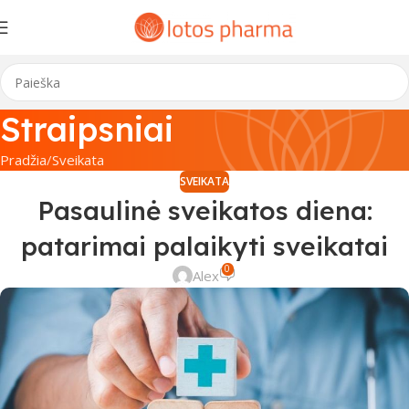
Straipsniai
Pradžia
Sveikata
SVEIKATA
Pasaulinė sveikatos diena:
patarimai palaikyti sveikatai
0
Alex