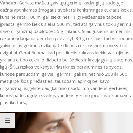
Vanduo.
Gerkite mažiau gaiviųjų gėrimų, kadangi jų sudėtyje
dažnai aptinkamas žmogaus sveikatai kenksmingas cukraus kiekis,
kuris ne retai 100 ml gali siekti net 11 g! Mažesnėse talpose
įprastai gėrimo kiekis siekia 500 ml, tad atsigaivinus tokiu gėrimu
savo organizmą papildote 55 g cukraus. Suaugusiems asmenims
rekomenduojama per dieną neviršyti 30 g cukraus, tad vartodami
gaiviuosius gėrimus rizikuojate dienos cukraus normą viršyti net
dvigubai. Gerai žinoma, kad per didelis cukraus kiekio vartojimas
yra antro tipo cukrinio diabeto bei širdies ir kraujagyslių sistemos
ligų (ŠKL) rizikos veiksnys. Plastikinės bei aliuminės talpyklos,
kuriose parduodami gaivieji gėrimai, gali irti net nuo 200 iki 500
metų! Dėl šios priežasties, tausodami aplinką bei savo
organizmą, įsigykite daugkartinio naudojimo vandens gertuves,
kurios padės ugdyti sveikus vandens gėrimo įpročius ir sumažins
plastiko taršą.