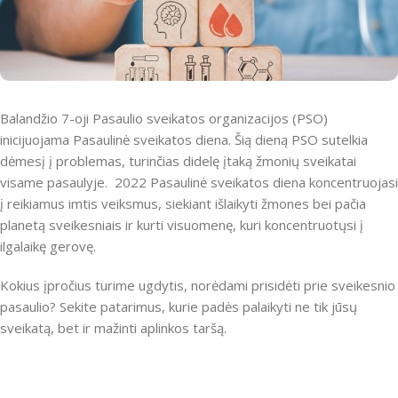
Balandžio 7-oji Pasaulio sveikatos organizacijos (PSO)
inicijuojama Pasaulinė sveikatos diena. Šią dieną PSO sutelkia
dėmesį į problemas, turinčias didelę įtaką žmonių sveikatai
visame pasaulyje. 2022 Pasaulinė sveikatos diena koncentruojasi
į reikiamus imtis veiksmus, siekiant išlaikyti žmones bei pačia
planetą sveikesniais ir kurti visuomenę, kuri koncentruotųsi į
ilgalaikę gerovę.
Kokius įpročius turime ugdytis, norėdami prisidėti prie sveikesnio
pasaulio? Sekite patarimus, kurie padės palaikyti ne tik jūsų
sveikatą, bet ir mažinti aplinkos taršą.