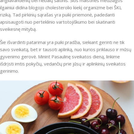
angliavandenių bei riebalų šaltinis. Šios maistinės medžiagos
ilgainiui didina blogojo cholesterolio kiekį organizme bei ŠKL
riziką. Tad pirkinių sąrašas yra puiki priemonė, padedanti
apsisaugoti nuo perteklinio vartotojiškumo bei skatinanti
sveikesnę mitybą.
Šie išvardinti patarimai yra puiki pradžia, siekiant gerinti ne tik
savo sveikatą, bet ir tausoti aplinką, nuo kurios priklauso ir mūsų
gyvenimo gerovė. Minint Pasaulinę sveikatos dieną, linkime
išdrįsti imtis pokyčių, vedančių prie jūsų ir aplinkinių sveikatos
gerinimo.