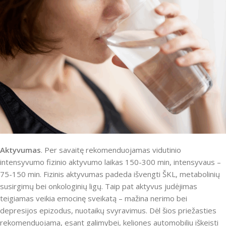
Aktyvumas
. Per savaitę rekomenduojamas vidutinio
intensyvumo fizinio aktyvumo laikas 150-300 min, intensyvaus –
75-150 min. Fizinis aktyvumas padeda išvengti ŠKL, metabolinių
susirgimų bei onkologinių ligų. Taip pat aktyvus judėjimas
teigiamas veikia emocinę sveikatą – mažina nerimo bei
depresijos epizodus, nuotaikų svyravimus. Dėl šios priežasties
rekomenduojama, esant galimybei, keliones automobiliu iškeisti