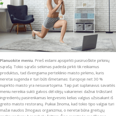
Planuokite meniu
. Prieš eidami apsipirkti pasiruoškite pirkinių
sąrašą. Tokio sąrašo sekimas padeda pirkti tik reikiamus
produktus, tad išvengiama perteklinio maisto pirkimo, kuris
neretai sugenda ir turi būti išmetamas: Europoje net 30 %
nupirkto maisto yra nesuvartojama. Taip pat suplanavus savaitės
meniu nereikia sukti galvos dėl idėjų vakarienei: dažnai trūkstant
ingredientų pasirenkamas lengvesnis kelias valgius užsisakant iš
greito maisto restoranų. Puikiai žinoma, kad tokio tipo valgiai turi
mažai naudos žmogaus organizmui, o neretai būna greitųjų