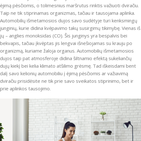
ėjimą pėsčiomis, o tolimesnius maršrutus rinktis važiuoti dviračiu.
Taip ne tik stiprinamas organizmas, tačiau ir tausojama aplinka.
Automobilių išmetamosios dujos savo sudėtyje turi kenksmingų
junginių, kurie didina kvėpavimo takų susirgimų tikimybę. Vienas iš
jų – anglies monoksidas (CO). Šis junginys yra bespalvis bei
bekvapis, tačiau įkvėptas jis lengvai išnešiojamas su krauju po
organizmą, kuriame žaloja organus. Automobilių išmetamosios
dujos taip pat atmosferoje didina šiltnamio efektą sukeliančių
dujų kiekį bei kelia klimato atšilimo grėsmę. Tad iškeisdami bent
dalį savo kelionių automobiliu į ėjimą pėsčiomis ar važiavimą
dviračiu prisidėsite ne tik prie savo sveikatos stiprinimo, bet ir
prie aplinkos tausojimo.