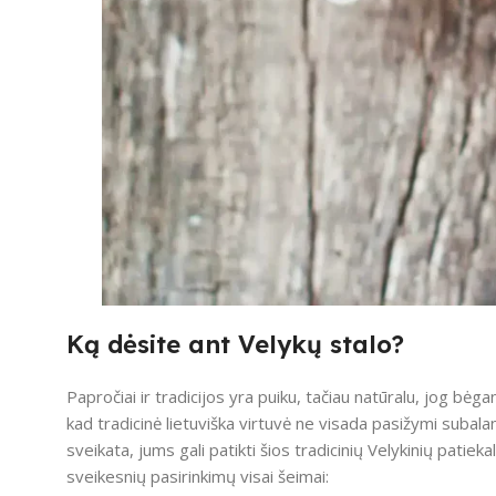
Ką dėsite ant Velykų stalo?
Papročiai ir tradicijos yra puiku, tačiau natūralu, jog bėga
kad tradicinė lietuviška virtuvė ne visada pasižymi subala
sveikata, jums gali patikti šios tradicinių Velykinių patiekal
sveikesnių pasirinkimų visai šeimai: