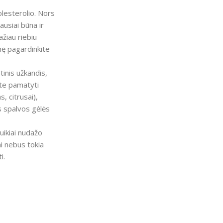
olesterolio. Nors
ausiai būna ir
ažiau riebiu
nę pagardinkite
tinis užkandis,
rite pamatyti
, citrusai),
s spalvos gėlės
uikiai nudažo
ai nebus tokia
i.