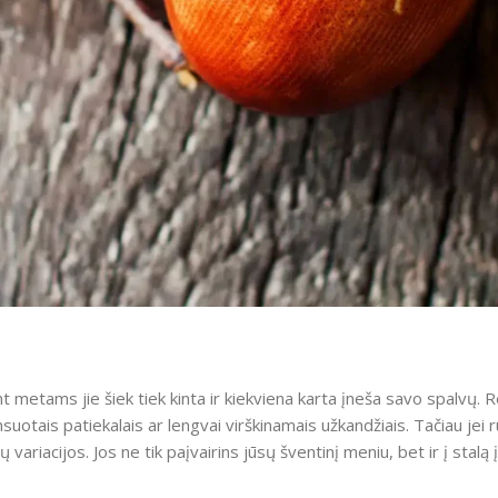
nt metams jie šiek tiek kinta ir kiekviena karta įneša savo spalvų. Re
nsuotais patiekalais ar lengvai virškinamais užkandžiais. Tačiau jei
ų variacijos. Jos ne tik paįvairins jūsų šventinį meniu, bet ir į stalą 