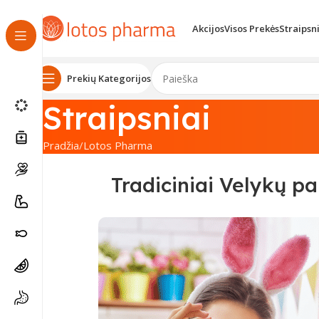
Akcijos
Visos Prekės
Straipsn
Prekių Kategorijos
Straipsniai
Pradžia
Lotos Pharma
Tradiciniai Velykų pa