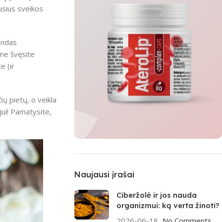
ausius sveikos
landas
ame švęsite
e (ir
ių pietų, o veikla
jui! Pamatysite,
MĖNESIO TOP
Aterolip Complex
Naujausi įrašai
CAPS
Ciberžolė ir jos nauda
organizmui: ką verta žinoti?
Pirkti
2026-06-18
No Comments