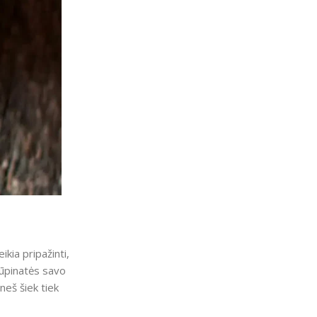
ikia pripažinti,
 rūpinatės savo
įneš šiek tiek