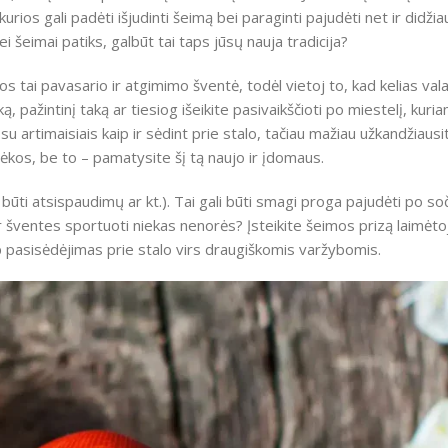
urios gali padėti išjudinti šeimą bei paraginti pajudėti net ir didži
i šeimai patiks, galbūt tai taps jūsų nauja tradicija?
kos tai pavasario ir atgimimo šventė, todėl vietoj to, kad kelias va
, pažintinį taką ar tiesiog išeikite pasivaikščioti po miestelį, kuri
u artimaisiais kaip ir sėdint prie stalo, tačiau mažiau užkandžiausit
dėkos, be to – pamatysite šį tą naujo ir įdomaus.
 būti atsispaudimų ar kt.). Tai gali būti smagi proga pajudėti po soč
per šventes sportuoti niekas nenorės? Įsteikite šeimos prizą laimėto
p pasisėdėjimas prie stalo virs draugiškomis varžybomis.