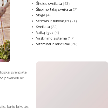
Širdies sveikata
(43)
Šlapimo takų sveikata
(7)
Sloga
(4)
Stresas ir nuovargis
(21)
Sveikata
(22)
Vaikų ligos
(4)
Virškinimo sistema
(17)
Vitaminai ir mineralai
(26)
iciškai švenčiate
ime pakalbėti ne
ijų, kurių laikotės