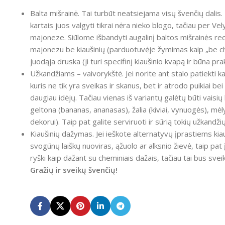
Balta mišrainė. Tai turbūt neatsiejama visų švenčių dalis. 
kartais juos valgyti tikrai nėra nieko blogo, tačiau per Vel
majoneze. Siūlome išbandyti augalinį baltos mišrainės rec
majonezu be kiaušinių (parduotuvėje žymimas kaip „be chole
juodąja druska (ji turi specifinį kiaušinio kvapą ir būna p
Užkandžiams – vaivorykštė. Jei norite ant stalo patiekti k
kuris ne tik yra sveikas ir skanus, bet ir atrodo puikiai be
daugiau idėjų. Tačiau vienas iš variantų galėtų būti vaisių
geltona (bananas, ananasas), žalia (kiviai, vynuogės), mėl
dekorui). Taip pat galite serviruoti ir sūrią tokių užkandž
Kiaušinių dažymas. Jei ieškote alternatyvų įprastiems kiau
svogūnų laiškų nuoviras, ąžuolo ar alksnio žievė, taip pat
ryški kaip dažant su cheminiais dažais, tačiau tai bus svei
Gražių ir sveikų švenčių!