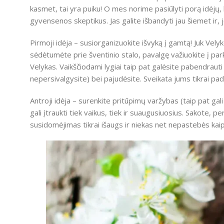
kasmet, tai yra puiku! O mes norime pasiūlyti porą idėjų, k
gyvensenos skeptikus. Jas galite išbandyti jau šiemet ir, je
Pirmoji idėja – susiorganizuokite išvyką į gamtą! Juk Vely
sėdėtumėte prie šventinio stalo, pavalgę važiuokite į parką
Velykas. Vaikščiodami lygiai taip pat galėsite pabendrauti s
nepersivalgysite) bei pajudėsite. Sveikata jums tikrai pa
Antroji idėja – surenkite pritūpimų varžybas (taip pat gali
gali įtraukti tiek vaikus, tiek ir suaugusiuosius. Sakote, 
susidomėjimas tikrai išaugs ir niekas net nepastebės kai