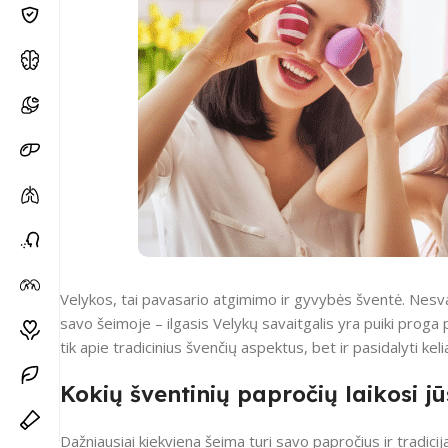
Velykos, tai pavasario atgimimo ir gyvybės šventė. Nesvar
savo šeimoje – ilgasis Velykų savaitgalis yra puiki proga 
tik apie tradicinius švenčių aspektus, bet ir pasidalyti k
Kokių šventinių papročių laikosi j
Dažniausiai kiekviena šeima turi savo papročius ir tradicija