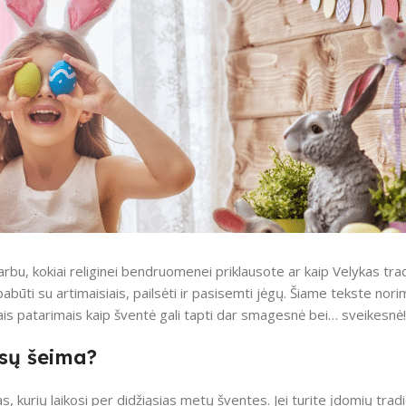
bu, kokiai religinei bendruomenei priklausote ar kaip Velykas trad
pabūti su artimaisiais, pailsėti ir pasisemti jėgų. Šiame tekste nor
eliais patarimais kaip šventė gali tapti dar smagesnė bei… sveikesnė!
ūsų šeima?
s, kurių laikosi per didžiąsias metų šventes. Jei turite įdomių tradic