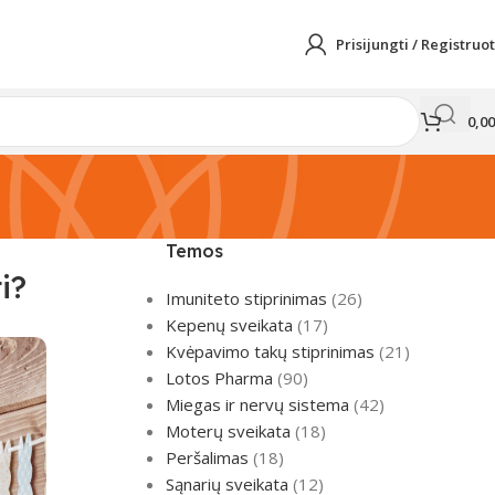
Prisijungti / Registruot
0,0
Temos
i?
Imuniteto stiprinimas
(26)
Kepenų sveikata
(17)
Kvėpavimo takų stiprinimas
(21)
Lotos Pharma
(90)
Miegas ir nervų sistema
(42)
Moterų sveikata
(18)
Peršalimas
(18)
Sąnarių sveikata
(12)