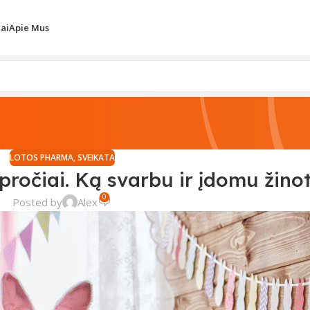
iai
Apie Mus
LOTOS PHARMA
,
SVEIKATA
pročiai. Ką svarbu ir įdomu žinot
0
Posted by
Alex