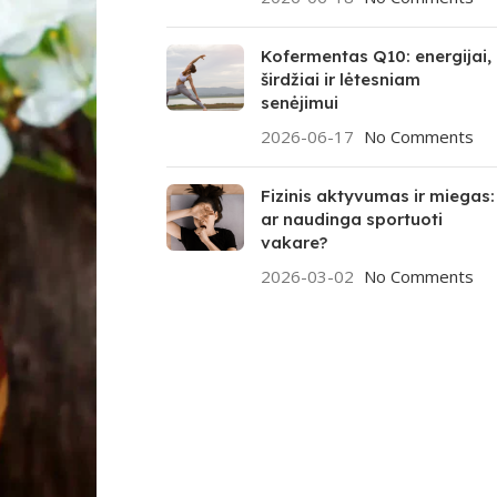
Kofermentas Q10: energijai,
širdžiai ir lėtesniam
senėjimui
2026-06-17
No Comments
Fizinis aktyvumas ir miegas:
ar naudinga sportuoti
vakare?
2026-03-02
No Comments