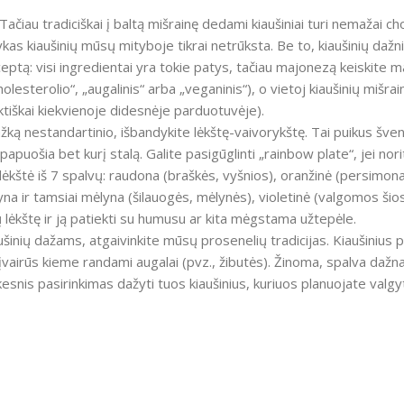
Tačiau tradiciškai į baltą mišrainę dedami kiaušiniai turi nemažai ch
ykas kiaušinių mūsų mityboje tikrai netrūksta. Be to, kiaušinių dažni
eptą: visi ingredientai yra tokie patys, tačiau majonezą keiskite m
sterolio“, „augalinis“ arba „veganinis“), o vietoj kiaušinių mišrai
raktiškai kiekvienoje didesnėje parduotuvėje).
ažką nestandartinio, išbandykite lėkštę-vaivorykštę. Tai puikus šven
i papuošia bet kurį stalą. Galite pasigūglinti „rainbow plate“, jei no
 lėkštė iš 7 spalvų: raudona (braškės, vyšnios), oranžinė (persimonas
yna ir tamsiai mėlyna (šilauogės, mėlynės), violetinė (valgomos šio
ių lėkštę ir ją patiekti su humusu ar kita mėgstama užtepėle.
šinių dažams, atgaivinkite mūsų prosenelių tradicijas. Kiaušinius p
 įvairūs kieme randami augalai (pvz., žibutės). Žinoma, spalva dažn
kesnis pasirinkimas dažyti tuos kiaušinius, kuriuos planuojate valgyt