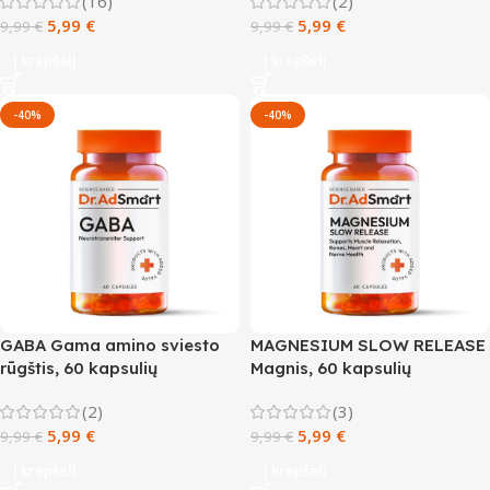
(16)
(2)
5,99
€
5,99
€
9,99
€
9,99
€
Į krepšelį
Į krepšelį
-40%
-40%
GABA Gama amino sviesto
MAGNESIUM SLOW RELEASE
rūgštis, 60 kapsulių
Magnis, 60 kapsulių
(2)
(3)
5,99
€
5,99
€
9,99
€
9,99
€
Į krepšelį
Į krepšelį