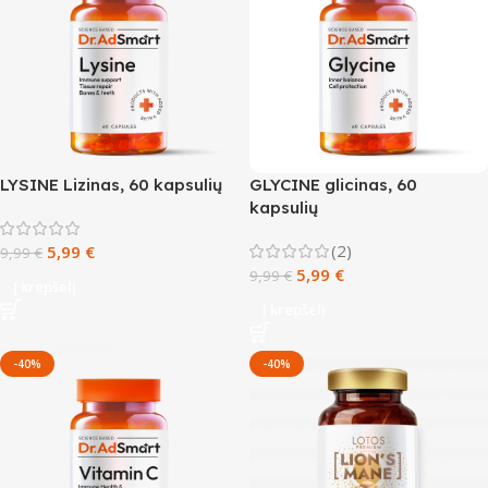
LYSINE Lizinas, 60 kapsulių
GLYCINE glicinas, 60
kapsulių
(2)
5,99
€
9,99
€
5,99
€
9,99
€
Į krepšelį
Į krepšelį
-40%
-40%