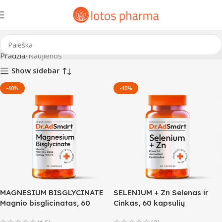
Pradžia
Naujienos
Show sidebar
-40%
-40%
MAGNESIUM BISGLYCINATE
SELENIUM + Zn Selenas ir
Magnio bisglicinatas, 60
Cinkas, 60 kapsulių
kapsulių