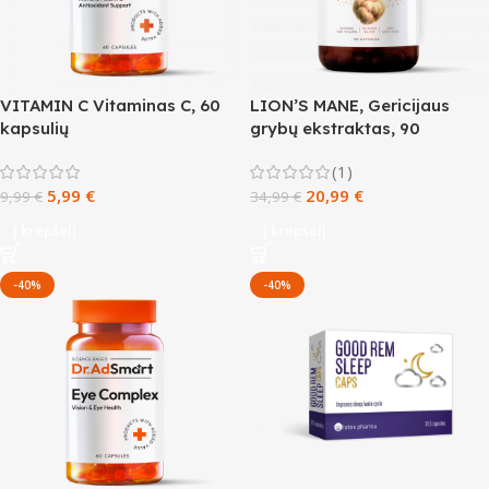
VITAMIN C Vitaminas C, 60
LION’S MANE, Gericijaus
kapsulių
grybų ekstraktas, 90
kapsulių
(1)
5,99
€
20,99
€
9,99
€
34,99
€
Į krepšelį
Į krepšelį
-40%
-40%