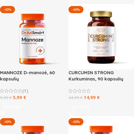
-40%
-40%
MANNOZE D-manozė, 60
CURCUMIN STRONG
kapsulių
Kurkuminas, 90 kapsulių
(1)
5,99
€
14,99
€
9,99
€
24,99
€
Į krepšelį
Į krepšelį
-40%
-40%