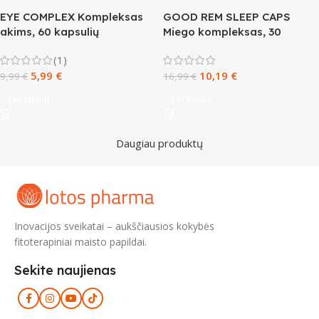
EYE COMPLEX Kompleksas
GOOD REM SLEEP CAPS
akims, 60 kapsulių
Miego kompleksas, 30
kapsulių
(1)
5,99
€
10,19
€
9,99
€
16,99
€
Į krepšelį
Į krepšelį
Daugiau produktų
Inovacijos sveikatai – aukščiausios kokybės
fitoterapiniai maisto papildai.
Sekite naujienas