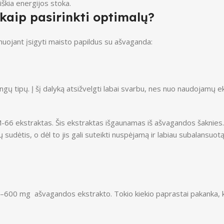
iškia energijos stoka.
kaip pasirinkti optimalų?
lanuojant įsigyti maisto papildus su ašvaganda:
gų tipų. Į šį dalyką atsižvelgti labai svarbu, nes nuo naudojamų eks
M-66 ekstraktas. Šis ekstraktas išgaunamas iš ašvagandos šaknies.
gų sudėtis, o dėl to jis gali suteikti nuspėjamą ir labiau subalansuo
00 mg ašvagandos ekstrakto. Tokio kiekio paprastai pakanka, ka