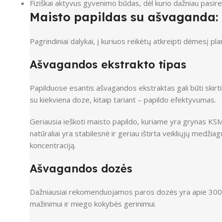
Fiziškai aktyvus gyvenimo būdas, dėl kurio dažniau pasire
Maisto papildas su ašvaganda: 
Pagrindiniai dalykai, į kuriuos reikėtų atkreipti dėmesį p
Ašvagandos ekstrakto tipas
Papilduose esantis ašvagandos ekstraktas gali būti skirtin
su kiekviena doze, kitaip tariant – papildo efektyvumas.
Geriausia ieškoti maisto papildo, kuriame yra grynas KS
natūraliai yra stabilesnė ir geriau ištirta veikliųjų medžia
koncentraciją.
Ašvagandos dozės
Dažniausiai rekomenduojamos paros dozės yra apie 300–6
mažinimui ir miego kokybės gerinimui.