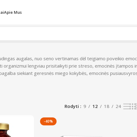
iai
Apie Mus
dingas augalas, nuo seno vertinamas dėl teigiamo poveikio emocine
dėti organizmui lengviau prisitaikyti prie streso, emocinės įtampos
 pagalba siekiant geresnės miego kokybės, emocinės pusiausvyros
Rodyti
9
12
18
24
-40%