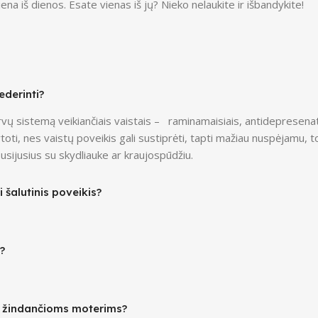
a iš dienos. Esate vienas iš jų? Nieko nelaukite ir išbandykite!
ederinti?
vų sistemą veikiančiais vaistais – raminamaisiais, antidepresenata
 nes vaistų poveikis gali sustiprėti, tapti mažiau nuspėjamu, todė
susijusius su skydliauke ar kraujospūdžiu.
 šalutinis poveikis?
?
r žindančioms moterims?