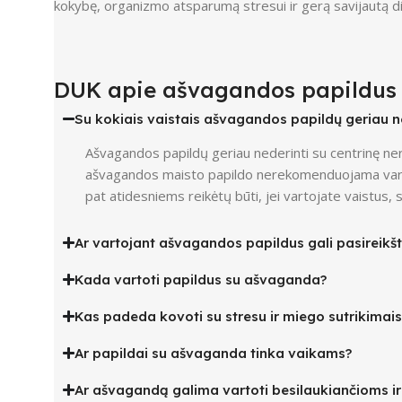
kokybę, organizmo atsparumą stresui ir gerą savijautą dien
DUK apie ašvagandos papildus
Su kokiais vaistais ašvagandos papildų geriau n
Ašvagandos papildų geriau nederinti su centrinę ner
ašvagandos maisto papildo nerekomenduojama vartoti,
pat atidesniems reikėtų būti, jei vartojate vaistus, 
Ar vartojant ašvagandos papildus gali pasireikšti
Kada vartoti papildus su ašvaganda?
Kas padeda kovoti su stresu ir miego sutrikimais
Ar papildai su ašvaganda tinka vaikams?
Ar ašvagandą galima vartoti besilaukiančioms i