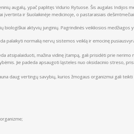
ų augalų, ypač paplitęs Vidurio Rytuose. Šis augalas Indijos med
įvertinta ir šiuolaikinėje medicinoje, o pastaraisiais dešimtmečiais
ų biologiškai aktyvių junginių. Pagrindinės veikliosios medžiagos yra 
da palaikyti normalią nervų sistemos veiklą ir emocinę pusiausvyrą.
a atsipalaiduoti, mažina vidinę įtampą, gali prisidėti prie nerim
bėmis. Jie padeda apsaugoti ląsteles nuo oksidacinio streso, pris
una daug vertingų savybių, kurios žmogaus organizmui gali teikti
į organizme;