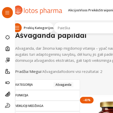
Akcijos
Visos Prekės
Straipsn
Prekių Kategorijos
Ašvaganda papildai
Ašvaganda, dar žinoma kaip migdomoji vitanija – ypač nau
augalas turi adaptogeninių savybių, dėl kurių jis gali pa
dominuoja ašvagandos ekstraktas, gali tapti veiksminga
Pradžia
Miegui
Ašvaganda
Rodomi visi rezultatai: 2
KATEGORIJA
Ašvaganda
FUNKCIJA
-40%
VEIKLIOJI MEDŽIAGA