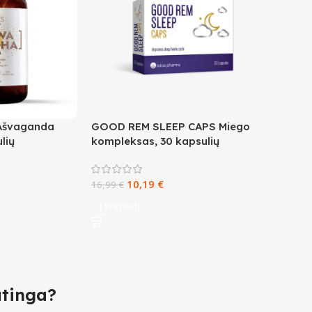
švaganda
GOOD REM SLEEP CAPS Miego
lių
kompleksas, 30 kapsulių
10,19
€
16,99
€
Į krepšelį
atinga?