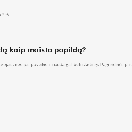
kymo;
dą kaip maisto papildą?
atvejais, nes jos poveikis ir nauda gali būti skirtingi. Pagrindinė
;