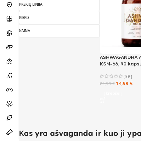
PREKIŲ LINIJA
KIEKIS
KAINA
ASHWAGANDHA A
KSM-66, 90 kapsu
(38)
14,99
€
24,99
€
Į krepšelį
Kas yra ašvaganda ir kuo ji yp