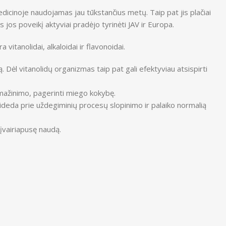
icinoje naudojamas jau tūkstančius metų. Taip pat jis plačiai
 jos poveikį aktyviai pradėjo tyrinėti JAV ir Europa.
vitanolidai, alkaloidai ir flavonoidai.
 Dėl vitanolidų organizmas taip pat gali efektyviau atsispirti
o mažinimo, pagerinti miego kokybę.
ideda prie uždegiminių procesų slopinimo ir palaiko normalią
 įvairiapusę naudą.