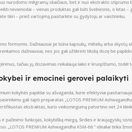
nuo nurodomo miligramų skaičiaus, bet ir nuo ekstrakto stiprumo bei
ikti nevienodai – vienas produktas gali būti švelnesnis, o kitas – g
 tikri – prieš vartojimą pasitarkite su gydytoju ar vaistininku.
imo formomis. Dažniausiai jie būna kapsulių, miltelių arba skystų e
renkamos dažniausiai, nes jos gali užtikrinti tikslią dozę be papi
ar gėrimus, tačiau jų dozavimas reikalauja laiko ir kruopštumo, todė
kybei ir emocinei gerovei palaikyti
ium kokybės papildai su ašvaganda, kurie efektyviai pasitarnauja 
gu pasirinkimu gali tapti preparatas „LOTOS PREMIUM Ashwagandha KS
ifikuotas ekstraktas, kurio veiksmingumą patvirtino net 24 klinikin
ir pažinimo funkcijas, kokybišką miegą, širdies ir kraujagyslių sist
 streso. „LOTOS PREMIUM Ashwagandha KSM-66 “ idealiai tinka žmon