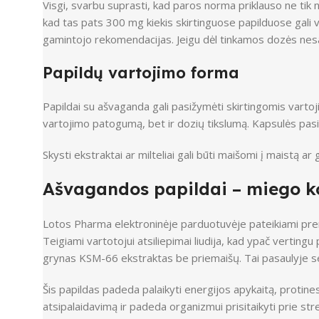
Visgi, svarbu suprasti, kad paros norma priklauso ne tik 
kad tas pats 300 mg kiekis skirtinguose papilduose gali ve
gamintojo rekomendacijas. Jeigu dėl tinkamos dozės nesate
Papildų vartojimo forma
Papildai su ašvaganda gali pasižymėti skirtingomis vartoj
vartojimo patogumą, bet ir dozių tikslumą. Kapsulės pasi
Skysti ekstraktai ar milteliai gali būti maišomi į maistą 
Ašvagandos papildai – miego ko
Lotos Pharma elektroninėje parduotuvėje pateikiami prem
Teigiami vartotojui atsiliepimai liudija, kad ypač vertin
grynas KSM-66 ekstraktas be priemaišų. Tai pasaulyje sert
Šis papildas padeda palaikyti energijos apykaitą, protines 
atsipalaidavimą ir padeda organizmui prisitaikyti prie