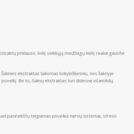
traktų priklauso, kokį veikliųjų medžiagų kiekį realiai gausite
 Šaknies ekstraktas laikomas kokybiškesniu, nes šaknyje
tą poveikį. Be to, šaknų ekstraktas turi didesnę vitanolidų
d pasireikštų teigiamas poveikis nervų sistemai, streso