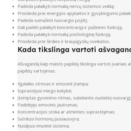
Padeda palaikyti normalią nervų sistemos veiklą;
Prisideda prie energijos apykaitos ir gyvybingumo palai
Padeda sumažinti nuovargio pojūtį;
Gali padėti palaikyti koncentraciją ir pažinimo funkciją;
Padeda palaikyti normalią psichologinę funkciją;
Prisideda prie širdies ir kraujagyslių sveikatos.
Kada tikslinga vartoti ašvagan
Ašvagandą kaip maisto papildą tikslinga vartoti įvairiais 
papildų vartojimas:
Ilgalaikis stresas ir emocinė įtampa;
Suprastėjusi miego kokybė;
įtemptas gyvenimo ritmas, sukeliantis nuolatinį nuovargį
Padidėjęs emocinis jautrumas;
Koncentracijos stoka ar atminties suprastėjimas;
Sutrikusi hormonų pusiausvyra;
Nusilpusi imuninė sistema;