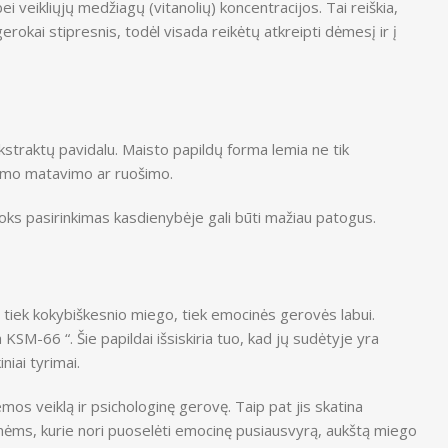
 veikliųjų medžiagų (vitanolių) koncentracijos. Tai reiškia,
erokai stipresnis, todėl visada reikėtų atkreipti dėmesį ir į
kstraktų pavidalu. Maisto papildų forma lemia ne tik
ldomo matavimo ar ruošimo.
l toks pasirinkimas kasdienybėje gali būti mažiau patogus.
tiek kokybiškesnio miego, tiek emocinės gerovės labui.
M-66 “. Šie papildai išsiskiria tuo, kad jų sudėtyje yra
iai tyrimai.
emos veiklą ir psichologinę gerovę. Taip pat jis skatina
ėms, kurie nori puoselėti emocinę pusiausvyrą, aukštą miego