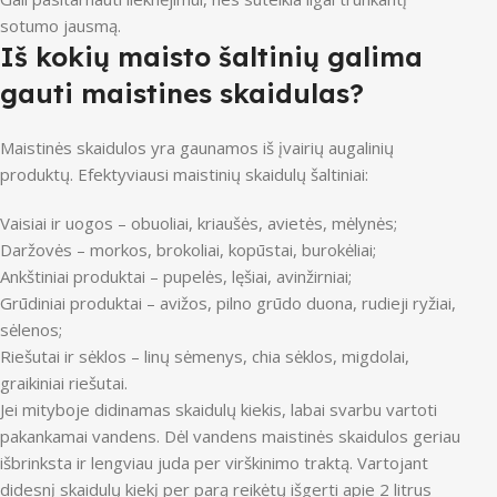
sotumo jausmą.
Iš kokių maisto šaltinių galima
gauti maistines skaidulas?
Maistinės skaidulos yra gaunamos iš įvairių augalinių
produktų. Efektyviausi maistinių skaidulų šaltiniai:
Vaisiai ir uogos – obuoliai, kriaušės, avietės, mėlynės;
Daržovės – morkos, brokoliai, kopūstai, burokėliai;
Ankštiniai produktai – pupelės, lęšiai, avinžirniai;
Grūdiniai produktai – avižos, pilno grūdo duona, rudieji ryžiai,
sėlenos;
Riešutai ir sėklos – linų sėmenys, chia sėklos, migdolai,
graikiniai riešutai.
Jei mityboje didinamas skaidulų kiekis, labai svarbu vartoti
pakankamai vandens. Dėl vandens maistinės skaidulos geriau
išbrinksta ir lengviau juda per virškinimo traktą. Vartojant
didesnį skaidulų kiekį per parą reikėtų išgerti apie 2 litrus