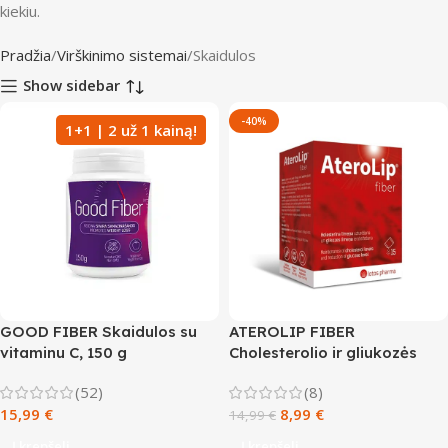
kiekiu.
Pradžia
Virškinimo sistemai
Skaidulos
Show sidebar
-40%
1+1 | 2 už 1 kainą!
GOOD FIBER Skaidulos su
ATEROLIP FIBER
vitaminu C, 150 g
Cholesterolio ir gliukozės
kontrolei, 15 paketėlių
(52)
(8)
15,99
€
8,99
€
14,99
€
Į krepšelį
Į krepšelį