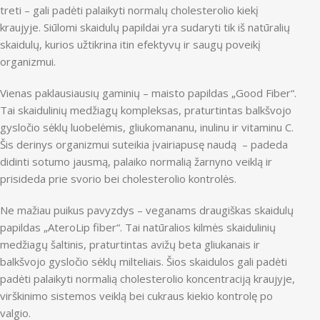
treti – gali padėti palaikyti normalų cholesterolio kiekį
kraujyje. Siūlomi skaidulų papildai yra sudaryti tik iš natūralių
skaidulų, kurios užtikrina itin efektyvų ir saugų poveikį
organizmui.
Vienas paklausiausių gaminių – maisto papildas „Good Fiber“.
Tai skaidulinių medžiagų kompleksas, praturtintas balkšvojo
gysločio sėklų luobelėmis, gliukomananu, inulinu ir vitaminu C.
Šis derinys organizmui suteikia įvairiapusę naudą – padeda
didinti sotumo jausmą, palaiko normalią žarnyno veiklą ir
prisideda prie svorio bei cholesterolio kontrolės.
Ne mažiau puikus pavyzdys – veganams draugiškas skaidulų
papildas „AteroLip fiber“. Tai natūralios kilmės skaidulinių
medžiagų šaltinis, praturtintas avižų beta gliukanais ir
balkšvojo gysločio sėklų milteliais. Šios skaidulos gali padėti
padėti palaikyti normalią cholesterolio koncentraciją kraujyje,
virškinimo sistemos veiklą bei cukraus kiekio kontrolę po
valgio.