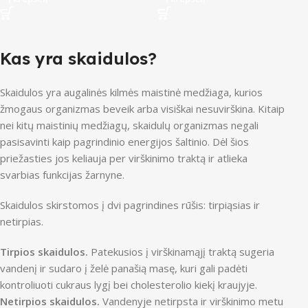
Kas yra skaidulos?
Skaidulos yra augalinės kilmės maistinė medžiaga, kurios
žmogaus organizmas beveik arba visiškai nesuvirškina. Kitaip
nei kitų maistinių medžiagų, skaidulų organizmas negali
pasisavinti kaip pagrindinio energijos šaltinio. Dėl šios
priežasties jos keliauja per virškinimo traktą ir atlieka
svarbias funkcijas žarnyne.
Skaidulos skirstomos į dvi pagrindines rūšis: tirpiąsias ir
netirpias.
Tirpios skaidulos.
Patekusios į virškinamąjį traktą sugeria
vandenį ir sudaro į želė panašią masę, kuri gali padėti
kontroliuoti cukraus lygį bei cholesterolio kiekį kraujyje.
Netirpios skaidulos.
Vandenyje netirpsta ir virškinimo metu