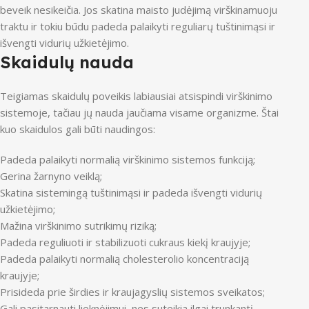
beveik nesikeičia. Jos skatina maisto judėjimą virškinamuoju
traktu ir tokiu būdu padeda palaikyti reguliarų tuštinimąsi ir
išvengti vidurių užkietėjimo.
Skaidulų nauda
Teigiamas skaidulų poveikis labiausiai atsispindi virškinimo
sistemoje, tačiau jų nauda jaučiama visame organizme. Štai
kuo skaidulos gali būti naudingos:
Padeda palaikyti normalią virškinimo sistemos funkciją;
Gerina žarnyno veiklą;
Skatina sistemingą tuštinimąsi ir padeda išvengti vidurių
užkietėjimo;
Mažina virškinimo sutrikimų riziką;
Padeda reguliuoti ir stabilizuoti cukraus kiekį kraujyje;
Padeda palaikyti normalią cholesterolio koncentraciją
kraujyje;
Prisideda prie širdies ir kraujagyslių sistemos sveikatos;
Gali pasitarnauti lieknėjimui, nes suteikia ilgai trunkantį