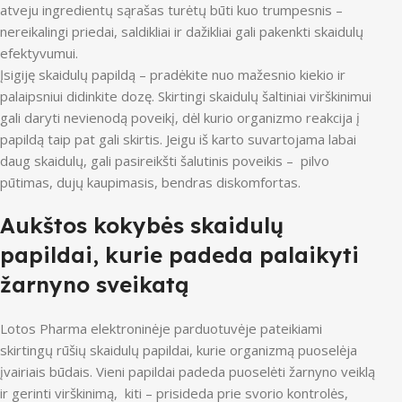
atveju ingredientų sąrašas turėtų būti kuo trumpesnis –
nereikalingi priedai, saldikliai ir dažikliai gali pakenkti skaidulų
efektyvumui.
Įsigiję skaidulų papildą – pradėkite nuo mažesnio kiekio ir
palaipsniui didinkite dozę. Skirtingi skaidulų šaltiniai virškinimui
gali daryti nevienodą poveikį, dėl kurio organizmo reakcija į
papildą taip pat gali skirtis. Jeigu iš karto suvartojama labai
daug skaidulų, gali pasireikšti šalutinis poveikis – pilvo
pūtimas, dujų kaupimasis, bendras diskomfortas.
Aukštos kokybės skaidulų
papildai, kurie padeda palaikyti
žarnyno sveikatą
Lotos Pharma elektroninėje parduotuvėje pateikiami
skirtingų rūšių skaidulų papildai, kurie organizmą puoselėja
įvairiais būdais. Vieni papildai padeda puoselėti žarnyno veiklą
ir gerinti virškinimą, kiti – prisideda prie svorio kontrolės,