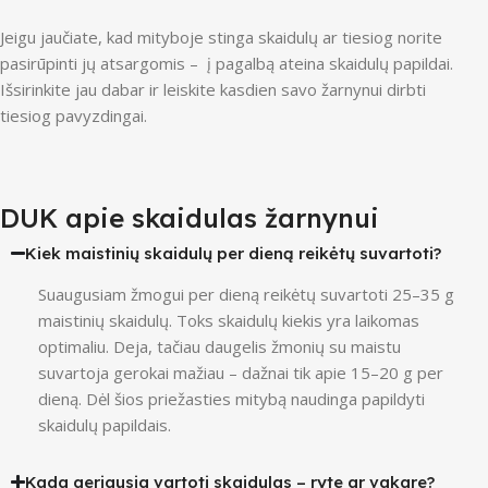
Jeigu jaučiate, kad mityboje stinga skaidulų ar tiesiog norite
pasirūpinti jų atsargomis – į pagalbą ateina skaidulų papildai.
Išsirinkite jau dabar ir leiskite kasdien savo žarnynui dirbti
tiesiog pavyzdingai.
DUK apie skaidulas žarnynui
Kiek maistinių skaidulų per dieną reikėtų suvartoti?
Suaugusiam žmogui per dieną reikėtų suvartoti 25–35 g
maistinių skaidulų. Toks skaidulų kiekis yra laikomas
optimaliu. Deja, tačiau daugelis žmonių su maistu
suvartoja gerokai mažiau – dažnai tik apie 15–20 g per
dieną. Dėl šios priežasties mitybą naudinga papildyti
skaidulų papildais.
Kada geriausia vartoti skaidulas – ryte ar vakare?