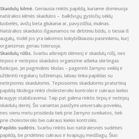
Skaidulų kilmė.
Geriausia rinktis papildą, kuriame dominuoja
natūralios kilmės skaidulos – balkšvųjų gysločių sėklų
luobelės, avižų beta gliukanai ar, pavyzdžiui, inulinas.
Natūralios skaidulos išgaunamos ne dirbtiniu būdu, o tiesiai iš
augalų, todėl jos yra laikomos kokybiškiausiu pasirinkimu, kurį
organizmas geriau toleruoja.
Skaidulų rūšis.
Svarbu atkreipti dėmesį ir skaidulų rūšį, nes
tirpios ir netirpios skaidulos organizme atlieka skirtingas
funkcijas. Jei pagrindinis tikslas – pagerinti žarnyno veiklą ir
užtikrinti reguliarų tuštinimąsi, labiau tinka papildas su
netirpiomis skaidulomis. Tirpiosiomis skaidulomis praturtiną
papildą tikslinga rinkti cholesterolio kontrolei ir cukraus kiekio
kraujyje stabilizavimui. Taip pat galima rinktis tirpių ir netirpių
skaidulų derinį. Šis variantas pasižymi universaliu poveikiu,
nes vienu metu prisideda tiek prie žarnyno sveikatos, tiek
prie cholesterolio bei cukraus kiekio kontrolės.
Papildo sudėtis.
Svarbu rinktis kuo natūralesnės sudėties
papildą, be pridėtinio cukraus ir kvapiųjų medžiagų. Šiuo