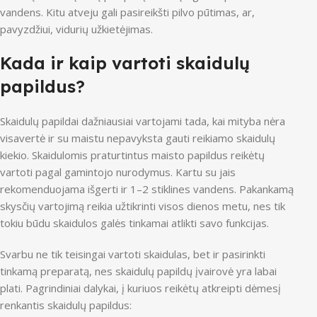
vandens. Kitu atveju gali pasireikšti pilvo pūtimas, ar,
pavyzdžiui, vidurių užkietėjimas.
Kada ir kaip vartoti skaidulų
papildus?
Skaidulų papildai dažniausiai vartojami tada, kai mityba nėra
visavertė ir su maistu nepavyksta gauti reikiamo skaidulų
kiekio. Skaidulomis praturtintus maisto papildus reikėtų
vartoti pagal gamintojo nurodymus. Kartu su jais
rekomenduojama išgerti ir 1–2 stiklines vandens. Pakankamą
skysčių vartojimą reikia užtikrinti visos dienos metu, nes tik
tokiu būdu skaidulos galės tinkamai atlikti savo funkcijas.
Svarbu ne tik teisingai vartoti skaidulas, bet ir pasirinkti
tinkamą preparatą, nes skaidulų papildų įvairovė yra labai
plati. Pagrindiniai dalykai, į kuriuos reikėtų atkreipti dėmesį
renkantis skaidulų papildus: