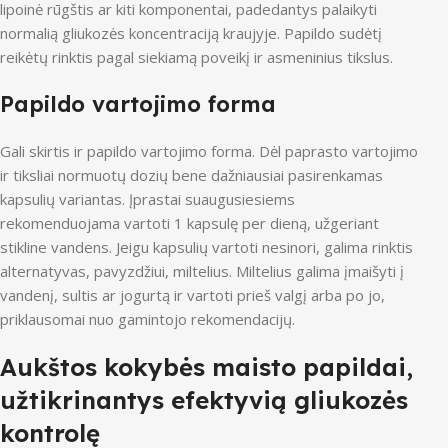
lipoinė rūgštis ar kiti komponentai, padedantys palaikyti
normalią gliukozės koncentraciją kraujyje. Papildo sudėtį
reikėtų rinktis pagal siekiamą poveikį ir asmeninius tikslus.
Papildo vartojimo forma
Gali skirtis ir papildo vartojimo forma. Dėl paprasto vartojimo
ir tiksliai normuotų dozių bene dažniausiai pasirenkamas
kapsulių variantas. Įprastai suaugusiesiems
rekomenduojama vartoti 1 kapsulę per dieną, užgeriant
stikline vandens. Jeigu kapsulių vartoti nesinori, galima rinktis
alternatyvas, pavyzdžiui, miltelius. Miltelius galima įmaišyti į
vandenį, sultis ar jogurtą ir vartoti prieš valgį arba po jo,
priklausomai nuo gamintojo rekomendacijų.
Aukštos kokybės maisto papildai,
užtikrinantys efektyvią gliukozės
kontrolę