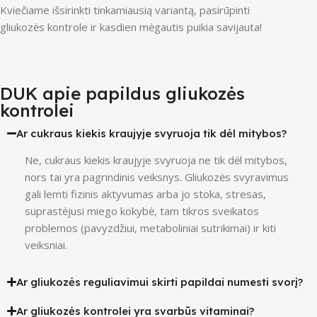
Kviečiame išsirinkti tinkamiausią variantą, pasirūpinti
gliukozės kontrole ir kasdien mėgautis puikia savijauta!
DUK apie papildus gliukozės
kontrolei
Ar cukraus kiekis kraujyje svyruoja tik dėl mitybos?
Ne, cukraus kiekis kraujyje svyruoja ne tik dėl mitybos,
nors tai yra pagrindinis veiksnys. Gliukozės svyravimus
gali lemti fizinis aktyvumas arba jo stoka, stresas,
suprastėjusi miego kokybė, tam tikros sveikatos
problemos (pavyzdžiui, metaboliniai sutrikimai) ir kiti
veiksniai.
Ar gliukozės reguliavimui skirti papildai numesti svorį?
Ar gliukozės kontrolei yra svarbūs vitaminai?