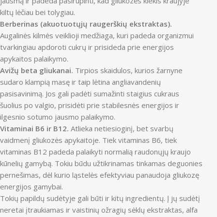
jausmą ir padeda pasirūpinti, kad gliukozės kiekis kraujyje
kiltų lėčiau bei tolygiau.
Berberinas (akuotuotųjų raugerškių ekstraktas).
Augalinės kilmės veiklioji medžiaga, kuri padeda organizmui
tvarkingiau apdoroti cukrų ir prisideda prie energijos
apykaitos palaikymo.
Avižų beta gliukanai.
Tirpios skaidulos, kurios žarnyne
sudaro klampią masę ir taip lėtina angliavandenių
pasisavinimą. Jos gali padėti sumažinti staigius cukraus
šuolius po valgio, prisidėti prie stabilesnės energijos ir
ilgesnio sotumo jausmo palaikymo.
Vitaminai B6 ir B12.
Atlieka netiesioginį, bet svarbų
vaidmenį gliukozės apykaitoje. Tiek vitaminas B6, tiek
vitaminas B12 padeda palaikyti normalią raudonųjų kraujo
kūnelių gamybą. Tokiu būdu užtikrinamas tinkamas deguonies
pernešimas, dėl kurio ląstelės efektyviau panaudoja gliukozę
energijos gamybai.
Tokių papildų sudėtyje gali būti ir kitų ingredientų. Į jų sudėtį
neretai įtraukiamas ir vaistinių ožragių sėklų ekstraktas, alfa