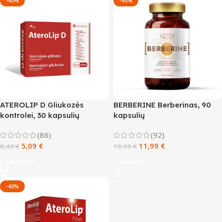
-40%
-40%
ATEROLIP D Gliukozės
BERBERINE Berberinas, 90
kontrolei, 30 kapsulių
kapsulių
(86)
(92)
5,09
€
11,99
€
8,49
€
19,99
€
Į krepšelį
Į krepšelį
-40%