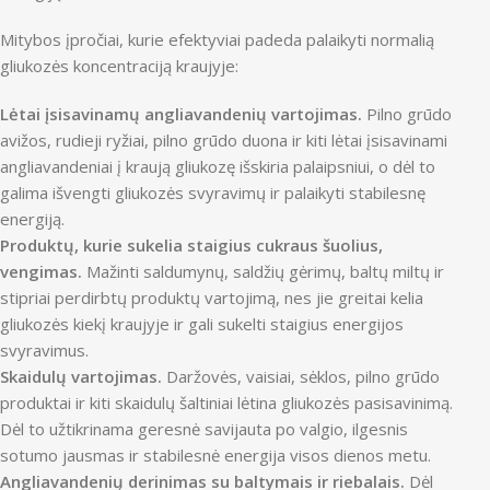
Mitybos įpročiai, kurie efektyviai padeda palaikyti normalią
gliukozės koncentraciją kraujyje:
Lėtai įsisavinamų angliavandenių vartojimas.
Pilno grūdo
avižos, rudieji ryžiai, pilno grūdo duona ir kiti lėtai įsisavinami
angliavandeniai į kraują gliukozę išskiria palaipsniui, o dėl to
galima išvengti gliukozės svyravimų ir palaikyti stabilesnę
energiją.
Produktų, kurie sukelia staigius cukraus šuolius,
vengimas.
Mažinti saldumynų, saldžių gėrimų, baltų miltų ir
stipriai perdirbtų produktų vartojimą, nes jie greitai kelia
gliukozės kiekį kraujyje ir gali sukelti staigius energijos
svyravimus.
Skaidulų vartojimas.
Daržovės, vaisiai, sėklos, pilno grūdo
produktai ir kiti skaidulų šaltiniai lėtina gliukozės pasisavinimą.
Dėl to užtikrinama geresnė savijauta po valgio, ilgesnis
sotumo jausmas ir stabilesnė energija visos dienos metu.
Angliavandenių derinimas su baltymais ir riebalais.
Dėl