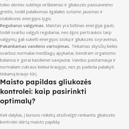
tokio derinio sulėtėja virškinimas ir gliukozės pasisavinimo
greitis, todėl palaikomas ilgalaikis sotumo jausmas ir
stabilesnis energijos lygis.
Reguliarus valgymas.
Maistas yra būtinas energijai gauti,
todėl svarbu valgyti reguliariai, nes ilgos pertraukos tarp
valgymų gali sukelti energijos stoką ir gliukozės svyravimus.
Pakankamas vandens vartojimas.
Tinkamas skysčių kiekis
svarbus normaliai medžiagų apykaitai, bendram organizmo
balansui ir gerai kasdienei savijautai. Vanduo pasitarnauja ir
normaliam cukraus kiekiui kraujyje, nes jis padeda palaikyti
tinkamą kraujo tūrį.
Maisto papildas gliukozės
kontrolei: kaip pasirinkti
optimalų?
Keli dalykai, į kuriuos reikėtų atsižvelgti renkantis gliukozės
kontrolei skirtą maisto papildą: