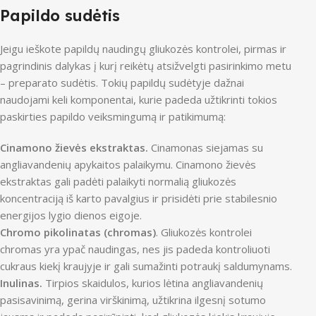
Papildo sudėtis
Jeigu ieškote papildų naudingų gliukozės kontrolei, pirmas ir
pagrindinis dalykas į kurį reikėtų atsižvelgti pasirinkimo metu
– preparato sudėtis. Tokių papildų sudėtyje dažnai
naudojami keli komponentai, kurie padeda užtikrinti tokios
paskirties papildo veiksmingumą ir patikimumą:
Cinamono žievės ekstraktas.
Cinamonas siejamas su
angliavandenių apykaitos palaikymu. Cinamono žievės
ekstraktas gali padėti palaikyti normalią gliukozės
koncentraciją iš karto pavalgius ir prisidėti prie stabilesnio
energijos lygio dienos eigoje.
Chromo pikolinatas (chromas)
. Gliukozės kontrolei
chromas yra ypač naudingas, nes jis padeda kontroliuoti
cukraus kiekį kraujyje ir gali sumažinti potraukį saldumynams.
Inulinas.
Tirpios skaidulos, kurios lėtina angliavandenių
pasisavinimą, gerina virškinimą, užtikrina ilgesnį sotumo