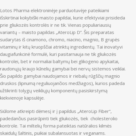
Lotos Pharma elektroninėje parduotuvėje pateikiami
išskirtinai kokybiški maisto papildai, kurie efektyviai prisideda
prie gliukozės kontrolės ir ne tik. Vienas populiariausių
variantų – maisto papildas „AteroLip D”. Šis preparatas
sudarytas iš cinamono, chromo, niacino, magnio, B grupės
vitaminų ir kitų kruopščiai atrinktų ingredientų. Tai inovatyvi
daugiafunkcinė formulė, kuri pasitarnauja ne tik gliukozės
kontrolei, bet ir normaliai baltymų bei glikogeno apykaitai,
raudonųjų kraujo kūnelių gamybai bei nervų sistemos veiklai.
Šio papildo gamybai naudojamos ir riebalų rūgščių magnio
druskos (lipnumą reguliuojančios medžiagos), kurios padeda
užtikrinti tolygų veikliųjų komponentų pasiskirstymą
kiekvienoje kapsulėje.
Siūlome atkreipti dėmesį ir į papildus „AteroLip Fiber“,
padedančius pasirūpinti tiek gliukozės, tiek cholesterolio
kontrole. Tai miltelių forma pateiktas natūralios kilmės
skaidulų šaltinis, puikiai subalansuotas ir veganams.