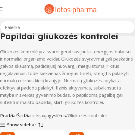
Papildai gliukozės kontrolei
Gliukozės kontrolė yra svarbi gerai savijautai, energijos balansui
ir normaliai organizmo veiklai. Gliukozės svyravimai gali paskatinti
galvos skausmą, padidėjusį nuovargį, mieguistumą ir kitus
negalavimus, todėl kiekvienas žmogus turėtų stengtis palaikyti
normalų cukraus kiekį kraujyje. Normalią gliukozės apykaitą
efektyviai padeda palaikyti fizinis aktyvumas, subalansuota
mityba ir sveikas gyvenimo būdas, o papildomą pagalbą gali
suteikti ir maisto papildai, skirti gliukozės kontrolei.
Pradžia
Širdžiai ir kraujagyslėms
Gliukozės kontrolei
Show sidebar