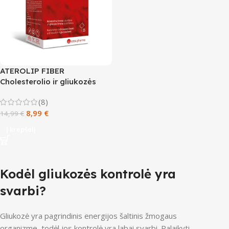
ATEROLIP FIBER
Cholesterolio ir gliukozės
kontrolei, 15 paketėlių
(8)
8,99
€
14,99
€
Į krepšelį
Kodėl gliukozės kontrolė yra
svarbi?
Gliukozė yra pagrindinis energijos šaltinis žmogaus
organizme, todėl jos kontrolė yra labai svarbi. Palaikyti