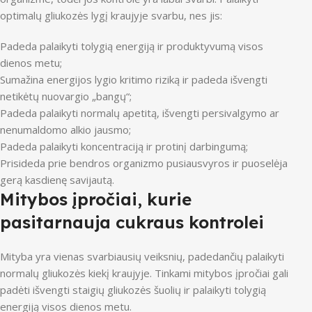
optimalų gliukozės lygį kraujyje svarbu, nes jis:
Padeda palaikyti tolygią energiją ir produktyvumą visos
dienos metu;
Sumažina energijos lygio kritimo riziką ir padeda išvengti
netikėtų nuovargio „bangų“;
Padeda palaikyti normalų apetitą, išvengti persivalgymo ar
nenumaldomo alkio jausmo;
Padeda palaikyti koncentraciją ir protinį darbingumą;
Prisideda prie bendros organizmo pusiausvyros ir puoselėja
gerą kasdienę savijautą.
Mitybos įpročiai, kurie
pasitarnauja cukraus kontrolei
Mityba yra vienas svarbiausių veiksnių, padedančių palaikyti
normalų gliukozės kiekį kraujyje. Tinkami mitybos įpročiai gali
padėti išvengti staigių gliukozės šuolių ir palaikyti tolygią
energiją visos dienos metu.