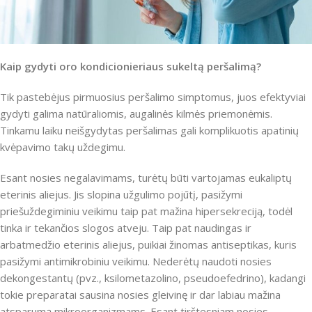
Kaip gydyti oro kondicionieriaus sukeltą peršalimą?
Tik pastebėjus pirmuosius peršalimo simptomus, juos efektyviai
gydyti galima natūraliomis, augalinės kilmės priemonėmis.
Tinkamu laiku neišgydytas peršalimas gali komplikuotis apatinių
kvėpavimo takų uždegimu.
Esant nosies negalavimams, turėtų būti vartojamas eukaliptų
eterinis aliejus. Jis slopina užgulimo pojūtį, pasižymi
priešuždegiminiu veikimu taip pat mažina hipersekreciją, todėl
tinka ir tekančios slogos atveju. Taip pat naudingas ir
arbatmedžio eterinis aliejus, puikiai žinomas antiseptikas, kuris
pasižymi antimikrobiniu veikimu. Nederėtų naudoti nosies
dekongestantų (pvz., ksilometazolino, pseudoefedrino), kadangi
tokie preparatai sausina nosies gleivinę ir dar labiau mažina
atsparumą mikroorganizmams. Esant tirštesniam nosies