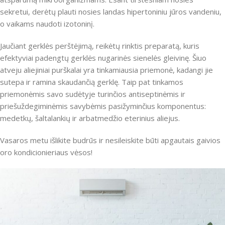
sekretui, derėtų plauti nosies landas hipertoniniu jūros vandeniu,
o vaikams naudoti izotoninį.
Jaučiant gerklės perštėjimą, reikėtų rinktis preparatą, kuris
efektyviai padengtų gerklės nugarinės sienelės gleivinę. Šiuo
atveju aliejiniai purškalai yra tinkamiausia priemonė, kadangi jie
sutepa ir ramina skaudančią gerklę. Taip pat tinkamos
priemonėmis savo sudėtyje turinčios antiseptinėmis ir
priešuždegiminėmis savybėmis pasižyminčius komponentus:
medetkų, šaltalankių ir arbatmedžio eterinius aliejus.
Vasaros metu išlikite budrūs ir nesileiskite būti apgautais gaivios
oro kondicionieriaus vėsos!