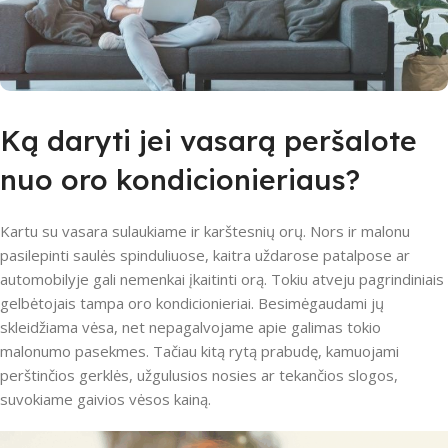
Ką daryti jei vasarą peršalote
nuo oro kondicionieriaus?
Kartu su vasara sulaukiame ir karštesnių orų. Nors ir malonu
pasilepinti saulės spinduliuose, kaitra uždarose patalpose ar
automobilyje gali nemenkai įkaitinti orą. Tokiu atveju pagrindiniais
gelbėtojais tampa oro kondicionieriai. Besimėgaudami jų
skleidžiama vėsa, net nepagalvojame apie galimas tokio
malonumo pasekmes. Tačiau kitą rytą prabudę, kamuojami
perštinčios gerklės, užgulusios nosies ar tekančios slogos,
suvokiame gaivios vėsos kainą.