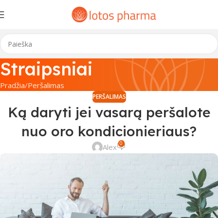
Straipsniai
Pradžia
Peršalimas
PERŠALIMAS
Ką daryti jei vasarą peršalote
nuo oro kondicionieriaus?
0
Alex