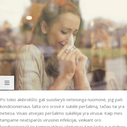
Po tokio akibrokšto gali susidaryti neteisinga nuomonė, jog pati
kondicionieriaus šalta oro srovė ir sukėlė peršalimą, tačiau tai yra
netiesa. Visais atvejais peršalimo sukėlėjai yra virusai. Kaip mes
tampame neatsparūs virusinei infekcijai, veikiant oro
kondicionieriui? Jei temperatūros skirtumas tarp lauko ir patalpos,