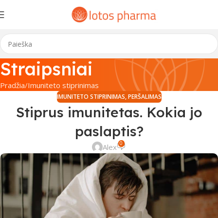
Straipsniai
Pradžia
Imuniteto stiprinimas
IMUNITETO STIPRINIMAS
,
PERŠALIMAS
Stiprus imunitetas. Kokia jo
paslaptis?
0
Alex