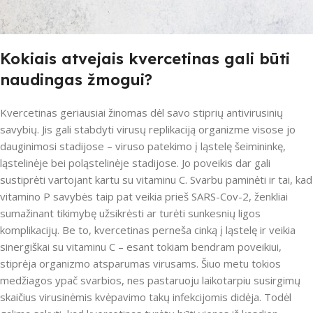
Kokiais atvejais kvercetinas gali būti
naudingas žmogui?
Kvercetinas geriausiai žinomas dėl savo stiprių antivirusinių
savybių. Jis gali stabdyti virusų replikaciją organizme visose jo
dauginimosi stadijose – viruso patekimo į ląstelę šeimininkę,
ląstelinėje bei poląstelinėje stadijose. Jo poveikis dar gali
sustiprėti vartojant kartu su vitaminu C. Svarbu paminėti ir tai, kad
vitamino P savybės taip pat veikia prieš SARS-Cov-2, ženkliai
sumažinant tikimybę užsikrėsti ar turėti sunkesnių ligos
komplikacijų. Be to, kvercetinas perneša cinką į ląstelę ir veikia
sinergiškai su vitaminu C – esant tokiam bendram poveikiui,
stiprėja organizmo atsparumas virusams. Šiuo metu tokios
medžiagos ypač svarbios, nes pastaruoju laikotarpiu susirgimų
skaičius virusinėmis kvėpavimo takų infekcijomis didėja. Todėl