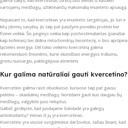
galima sakyti, kad kvercetinas turėtų būti vienas iš kasdien
vartojamų medžiagų, užtikrinančių maksimalią imuniteto apsaugą.
Nepaisant to, kad kvercetinas yra imuniteto sergėtojas, jis turi ir
kitų įdomių savybių. Jis taip pat pasižymi poveikiu protinei bei
fizinei veiklai. Šis junginys veikia kaip psichostimuliantas (panašiai
kaip kofeinas) bei didina mitochondrijų biosintezę, o šios aprūpina
ląsteles energija. Dėl tokio veikimo kvercetiną galima
rekomenduoti žmonėms, kurie skundžiasi energijos trūkumu,
greitu nuovargiu, pablogėjusia atmintimi.
Kur galima natūraliai gauti kvercetino?
Kvercetino galima rasti obuoliuose, kuriuose taip pat gausu
pektino – skaidulinių medžiagų. Norėdami gauti kuo daugiau šių
medžiagų, valgykite juos neluptus.
Galbūt girdėjote, kad juodajame šokolade yra galingų
antioksidantų? Vienas iš jų yra kvercetinas.
Kvercetino yra visose svogūninėse daržovėse, tačiau žinant, kad