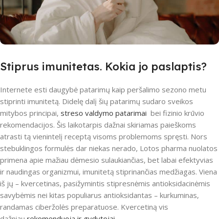
Stiprus imunitetas. Kokia jo paslaptis?
Internete esti daugybė patarimų kaip peršalimo sezono metu
stiprinti imunitetą. Didelę dalį šių patarimų sudaro sveikos
mitybos principai,
streso valdymo patarimai
bei fizinio krūvio
rekomendacijos. Šis laikotarpis dažnai skiriamas paieškoms
atrasti tą vienintelį receptą visoms problemoms spręsti. Nors
stebuklingos formulės dar niekas nerado, Lotos pharma nuolatos
primena apie mažiau dėmesio sulaukiančias, bet labai efektyvias
ir naudingas organizmui, imunitetą stiprinančias medžiagas. Viena
iš jų – kvercetinas, pasižymintis stipresnėmis antioksidacinėmis
savybėmis nei kitas populiarus antioksidantas – kurkuminas,
randamas ciberžolės preparatuose. Kvercetiną vis
dažniau
rekomenduoja ir gydytojai
.